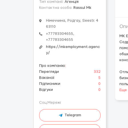
Тип компанії:
Агенція
Контактна особа:
RassuI Mk
Німеччина, Родгау, Seestr. 4
Оп
63110
+77783304655,
MK E
+77783304655
Содр
https://mkemployment.agenc
помо
y/
обши
конс
Про компанію
:
Перегляди
332
Отли
Вакансії
5
бизн
Підписники
0
пол
Відгуки
0
Еще
Соц.Мережі
Telegram