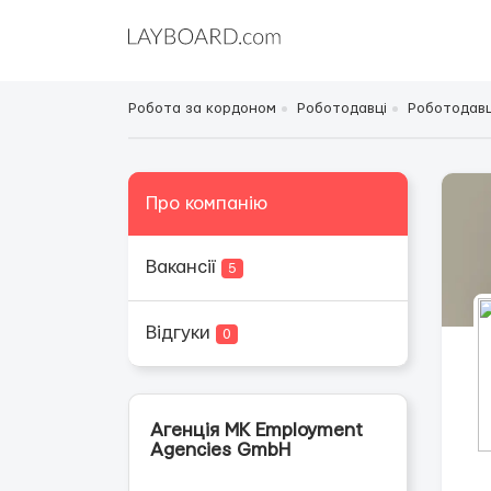
Робота за кордоном
Роботодавці
Роботодавц
Про компанію
Вакансії
5
Відгуки
0
Агенція MK Employmеnt
Agencies GmbН