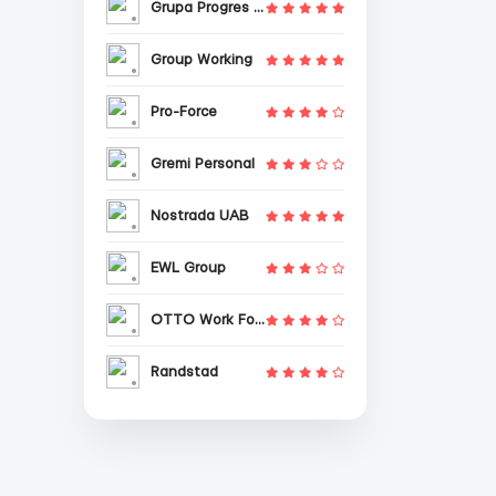
Grupa Progres Sp. z o.o.
Group Working
Pro-Force
Gremi Personal
Nostrada UAB
EWL Group
OTTO Work Force
Randstad