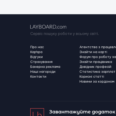
Сервіс пошуку роботи у всьому світі.
Про нас
Агентства з працев
Кар'єра
Знайти на карті
Відгуки
Форум про роботу з
Страхування
Знайти працівника
Банерна реклама
Довідник професій
Наші нагороди
Статистика зарплат
Контакти
Корисні статті
Новини за кордоном
Завантажуйте додаток 