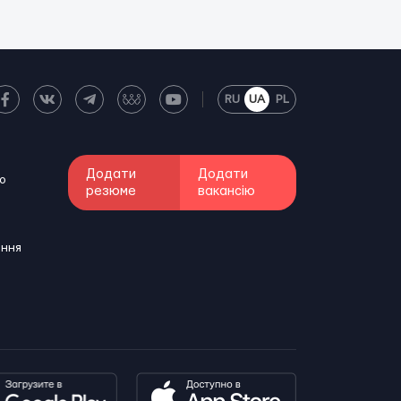
RU
UA
PL
Додати
Додати
о
резюме
вакансію
ення