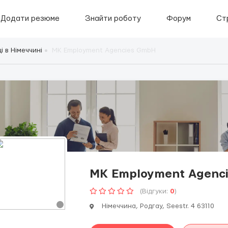
Додати резюме
Знайти роботу
Форум
Ст
і в Німеччині
MK Employmеnt Agencies GmbН
MK Employmеnt Agenc
(Відгуки:
0
)
Німеччина, Родгау, Seestr. 4 63110