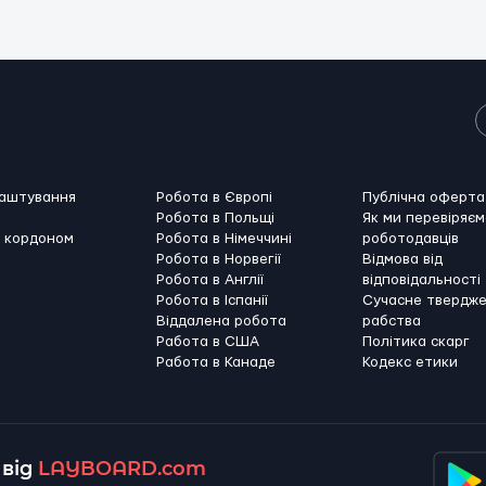
лаштування
Робота в Європі
Публічна оферта
Робота в Польщі
Як ми перевіряєм
а кордоном
Робота в Німеччині
роботодавців
Робота в Норвегії
Відмова від
Робота в Англії
відповідальності
Робота в Іспанії
Сучасне твердж
Віддалена робота
рабства
Работа в США
Політика скарг
Работа в Канадe
Кодекс етики
від
LAYBOARD.com