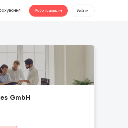
рахування
Роботодавцям
Увійти
ies GmbН