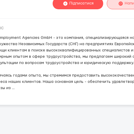
Підписатися
Нап
ис
mployment Agencies GmbH - это компания, специализирующаяся на
ужества Независимых Государств (СНГ) на предприятиях Европейс
щи клиентам в поиске высококвалифицированных специалистов и 
рным опытом в сфере трудоустройства, мы предлагаем широкий с
ультации по вопросам трудоустройства и юридическую поддержку.
чаясь годами опыта, мы стремимся предоставить высококачестве
еса наших клиентов. Наша основная цель - обеспечить удовлетво
ьзы из
...