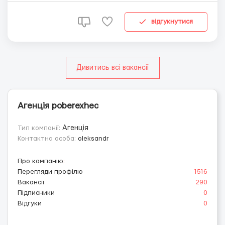
ЗАВОДЕ Компания Amica Wronki S.A. является
крупнейшим польским производителем быто...
відгукнутися
Дивитись всі вакансії
Агенція poberexhec
Тип компанії:
Агенція
Контактна особа:
oleksandr
Про компанію
:
Перегляди профілю
1516
Вакансії
290
Підписники
0
Відгуки
0