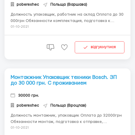
poberexhec
Польща (Варшава)
Должность упаковщик, работник на склад Оплата до 30
000грн Обязанности комплектация, подготовка к
отправке, маркеровка Требования женщины 18-50 лет,
01-10-2021
хорошее зрение!! 0674746412 Антон Детальная
информация CHROMAVIS ИНФОРМАЦИЯ О ЗАВОД:
Chromavis, французская компания, ...
відгукнутися
Монтакжник Упаковщик техники Bosch. ЗП
до 30 000 грн. С проживанием
30000 грн.
poberexhec
Польща (Вроцлав)
Должность монтажник, упаковщик Оплата до 32000грн
Обязанности монтаж, подготовка к отправке,
маркировка Требования мужчины и женщины до 45 лет
01-10-2021
0674746412 Антон Amica Wronki S.A ИНФОРМАЦИЯ О