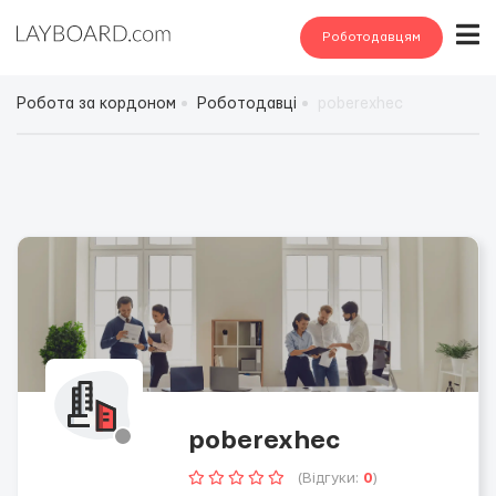
Роботодавцям
Робота за кордоном
Роботодавці
poberexhec
poberexhec
(Відгуки:
0
)