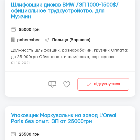
Шлифовщик дисков BMW /ЗП 1000-1500$/
официальное трудоустройство. для
Мужчин
35000 грн.
poberexhec
Польща (Варшава)
Должность шлыфовщик, разнорабочий, грузчик Оплата:
до 35 000грн Обязанности шлифовка, сортировка
дисков, погрузка Требования мужчины 18-50 лет
01-10-2021
0674746412 Антон Существует несколько отделов:
Тепловая обработка На данном процессе работы
мужчины работают с готов...
відгукнутися
Упаковщик Маркувальнк на завод L'Oreal
Paris без опыт. ЗП от 25000грн
25500 грн.