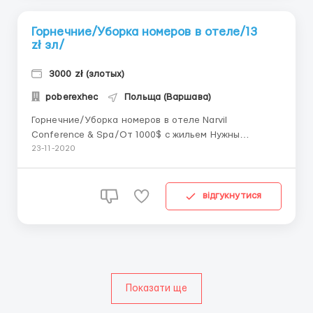
Горнечние/Уборка номеров в отеле/13
zł зл/
3000 zł (злотых)
poberexhec
Польща (Варшава)
Горнечние/Уборка номеров в отеле Narvil
Conference & Spa/От 1000$ с жильем Нужны
горничные для уборки номеров в спа-отель Hotel
23-11-2020
Narvil Conference & Spa. Спа-отель Narvil
расположен на берегу реки Нарев, в 1,5 км от
центра города Сероцк (40 км от Варшавы).
відгукнутися
Обязательное условие...
Показати ще