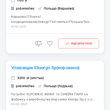
1100 $
poberexhec
Польща (Варшава)
Варшава/Сборка/
кондиционеров(Завод)/13zl+жилье/Польша/без
опыта Завод/Фабрика с производства
16-02-2021
кондиционеров VTS который расположен в городе
Млохув, Польша предоставляет рабочие места и
бесплатное жилье для мужчин женщин и семейных
відгукнутися
пар. Всем рабочим процесам обучают, тоисть можно
трудоустроится без...
Упаковщик Kilaargo Sp(морожина)
3200 zł (злотых)
poberexhec
Польща (Лодзьке)
Потрібні ЧОЛОВІКИ, ЖІНКИ та СІМЕЙНІ ПАРИ на
фабрику з виробництва морозива Kilargo Sp.z o.o.
Один із найбільших виробників морозива в
03-02-2021
Центральній та Східній Обов'язки: ручне збирання