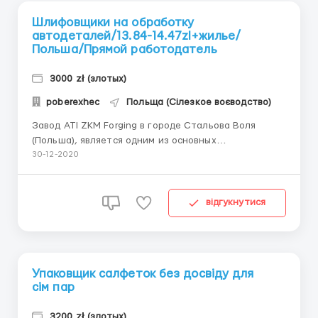
Шлифовщики на обработку
автодеталей/13.84-14.47zl+жилье/
Польша/Прямой работодатель
3000 zł (злотых)
poberexhec
Польща (Сілезкое воєводство)
Завод ATI ZKM Forging в городе Стальова Воля
(Польша), является одним из основных
производителей деталей для авиации, железной
30-12-2020
дороги, автомобильной промышленности,
строительной техники. На производстве
изготавливают (отливают) детали к автомобильной
відгукнутися
и авиационной промышленности. Работа для
мужчи...
Упаковщик салфеток без досвіду для
сім пар
3200 zł (злотых)