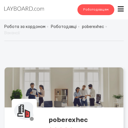
Роботодавцям
Робота за кордоном
Роботодавці
poberexhec
Вакансії
poberexhec