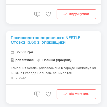
гожув-велькопольски и познань, польша
предлагается легальное трудоустройство.
требуются: кассиры, приемщики товара, продавцы-
відгукнутися
консультанты, уборщики. работа...
Производство мороженого NESTLE
Ставка 13.60 zl Упаковщики
27500 грн.
poberexhec
Польща (Вроцлав)
Компания Nestle, расположена в городе Намислув за
60 км от города Вроцлав, занимается
производством мороженного Froneri. Компания снова
16-12-2020
предоставляет рабочие места для граждан Украины
(Мужчины, Женщины и Семейные пары). Официально
оформление по трудовому договору с хорошими
відгукнутися
условиями труда. Также пр...