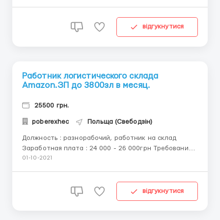
застекление, монтаж и регулировка оконных рам
Детальней по телефону 0674746412 Антон ALIANTE
Okna - это компания, которая ориентируется
відгукнутися
только на самые с...
Работник логистического склада
Amazon.ЗП до 3800зл в месяц.
25500 грн.
poberexhec
Польща (Свебодзін)
Должность : разнорабочий, работник на склад
Заработная плата : 24 000 - 26 000грн Требования:
мужчины и женщины до 55 - 57 лет Обязанности:
01-10-2021
комплектация, упаковка, сбор товара по накладной
Детальней по телефону 0674746412 Антон
Детальнее о вакансии и работодателе AMAZON
відгукнутися
ИНФ...