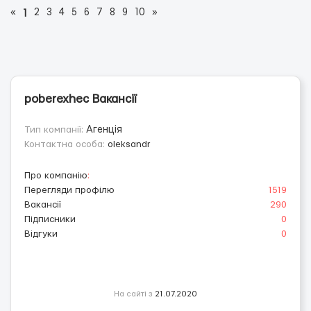
«
2
3
4
5
6
7
8
9
10
»
1
poberexhec Вакансії
Тип компанії:
Агенція
Контактна особа:
oleksandr
Про компанію
:
Перегляди профілю
1519
Вакансії
290
Підписники
0
Відгуки
0
На сайті з
21.07.2020