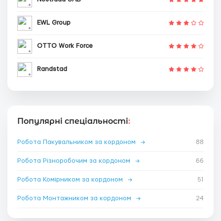
EWL Group
OTTO Work Force
Randstad
Популярні спеціальності
:
Робота Пакувальником за кордоном
→
88
Робота Різноробочим за кордоном
→
66
Робота Комірником за кордоном
→
51
Робота Монтажником за кордоном
→
24