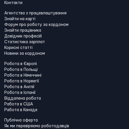
Контакти
Агентства з працевлаштування
Знайти на карті
Форум про роботу за кордоном
Знайти працівника
Довідник професій
Статистика зарплат
Корисні статті
Новини за кордоном
Робота в Європі
Робота в Польщі
Робота в Німеччині
Робота в Норвегії
Робота в Англії
Робота в Іспанії
Віддалена робота
Работа в США
Работа в Канадe
Публічна оферта
Як ми перевіряємо роботодавців