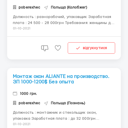
poberexhec
Польща (Колобжег)
Должность : разнорабочий, упаковщик Заработная
плата : 24 500 - 28 000грн Требования: женщины до
55 - 57 лет Обязанности: сортировка, упаковка
01-10-2021
готовой продукции Детальней по телефону
0674746412 Антон ИНФОРМАЦИЯ О ЗАВОДЕ LISNER -
С 1991 года Лиснер производит свою продукцию...
відгукнутися
Монтаж окон ALIANTE на производство.
ЗП 1000-1200$ Без опыта
1000 грн.
poberexhec
Польща (Познань)
Должность : монтажник и стекольщик окон,
упаковка Заработная плата : до 32 000грн
Требования: мужчины 25 - 50 лет Обязанности:
01-10-2021