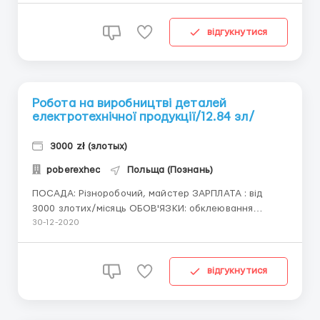
продукції (морозива) з лінії пакування морозива в
коробки, розміщення на піддони та
відгукнутися
транспортування ...
Робота на виробництві деталей
електротехнічної продукції/12.84 зл/
3000 zł (злотых)
poberexhec
Польща (Познань)
ПОСАДА: Різноробочий, майстер ЗАРПЛАТА : від
3000 злотих/місяць ОБОВ'ЯЗКИ: обклеювання
запчастин, упаковка, розпакування деталей,
30-12-2020
обслуговування виробничої лінії(розетки,
вимикачі,електрокоробки та інша
електрофурнітура). ВИМОГИ: Чоловіки віком 1...
відгукнутися