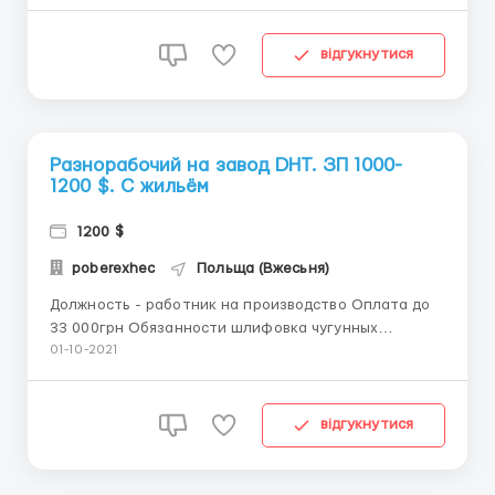
Детальней по телефону 0674746412 Антон
Подробное описание Aluplast - является
крупнейшим поставщиком оконных систем на
відгукнутися
польском рынке. Окн...
Разнорабочий на завод DHT. ЗП 1000-
1200 $. С жильём
1200 $
poberexhec
Польща (Вжесьня)
Должность - работник на производство Оплата до
33 000грн Обязанности шлифовка чугунных
деталей, упаковка, маркеровка Требования мужчины
01-10-2021
25-43 года Подробнее обращайтесь по телефону
0674746412 Антон DHT - заведение
специализируется на обработке чугуна для
відгукнутися
изготовления каминов и камин...