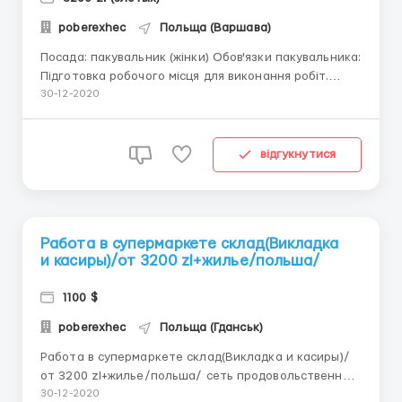
poberexhec
Польща (Варшава)
Посада: пакувальник (жінки) Обов'язки пакувальника:
Підготовка робочого місця для виконання робіт.
Перевірка якості сировини і продуктів відповідно до
30-12-2020
документації по асортименту. Пакування продукту в
картонну коробку відповідно до інструкції.
Маркування коробок відповідними номе...
відгукнутися
Работа в супермаркете склад(Викладка
и касиры)/от 3200 zl+жилье/польша/
1100 $
poberexhec
Польща (Гданськ)
Работа в супермаркете склад(Викладка и касиры)/
от 3200 zl+жилье/польша/ сеть продовольственных
магазинов сhata рolska расположена в городах
30-12-2020