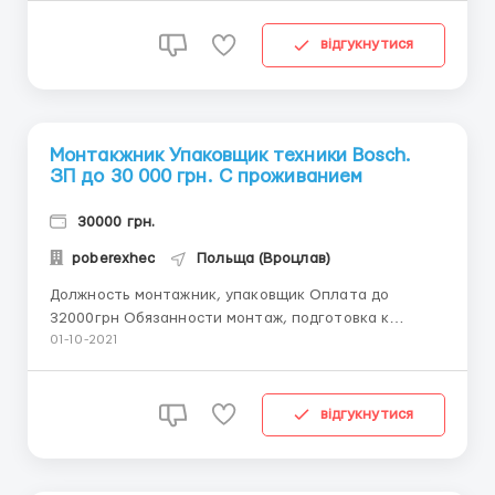
Антон Детальная информация CHROMAVIS
ИНФОРМАЦИЯ О ЗАВОД: Chromavis, французская
відгукнутися
компания, ...
Монтакжник Упаковщик техники Bosch.
ЗП до 30 000 грн. С проживанием
30000 грн.
poberexhec
Польща (Вроцлав)
Должность монтажник, упаковщик Оплата до
32000грн Обязанности монтаж, подготовка к
отправке, маркировка Требования мужчины и
01-10-2021
женщины до 45 лет 0674746412 Антон Amica Wronki
S.A ИНФОРМАЦИЯ О ЗАВОДЕ Компания Amica Wronki
S.A. является крупнейшим польским производителем
відгукнутися
быто...