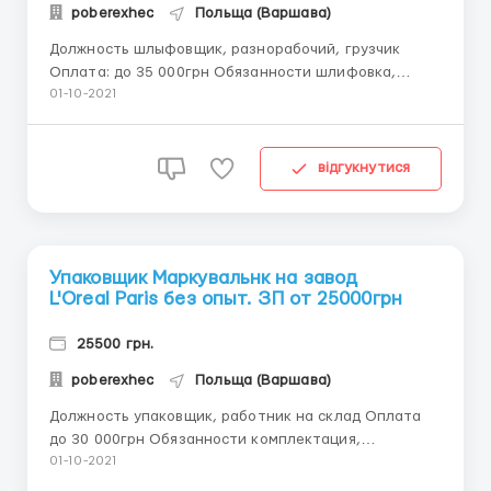
poberexhec
Польща (Варшава)
Должность шлыфовщик, разнорабочий, грузчик
Оплата: до 35 000грн Обязанности шлифовка,
сортировка дисков, погрузка Требования мужчины
01-10-2021
18-50 лет 0674746412 Антон Существует несколько
отделов: Тепловая обработка На данном процессе
работы мужчины работают с готов...
відгукнутися
Упаковщик Маркувальнк на завод
L'Oreal Paris без опыт. ЗП от 25000грн
25500 грн.
poberexhec
Польща (Варшава)
Должность упаковщик, работник на склад Оплата
до 30 000грн Обязанности комплектация,
подготовка к отправке, маркеровка Требования
01-10-2021
женщины 18-50 лет, хорошее зрение!! 0674746412