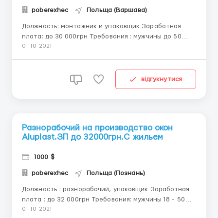
poberexhec
Польща (Варшава)
Должность: монтажник и упаковщик Заработная
плата: до 30 000грн Требования : мужчины до 50
лет(можно по биометрии) Обязанности: установка
01-10-2021
обогрвевательных систем, упаковка, подготовка к
отправке Детальней по телефону 0674746412 Антон
Подробнее о вакансии VTS PlantSp. z o.o. И...
відгукнутися
Разнорабочий на производство окон
Aluplast.ЗП до 32000грн.С жильем
1000 $
poberexhec
Польща (Познань)
Должность : разнорабочий, упаковщик Заработная
плата : до 32 000грн Требования: мужчины 18 - 50
лет Обязанности: комплектация, упаковка
01-10-2021