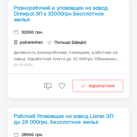
Разнорабочий и упаковщик на завод
Drewpol.ЗП к 32000грн Бесплатное
жилье
32000 грн.
poberexhec
Польща (Щецін)
Должность разнорабочий, помощник, работник на
завод Заработная плата до 32 000грн Обязанности
стругание, затирка, шлифовка, поклейка, отправка
01-10-2021
Требования мужчины и женщины возраст до 40 лет
иза от 4-х месяц!!! Drewpol Drewpol, работает с 2002
года и является лидером в своей...
відгукнутися
Рабочий Упаковщик на завод Lisner.ЗП
до 28 000грн. Бесплатное жилье
28000 грн.