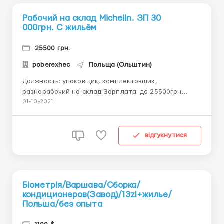
Рабочий на склад Michelin. ЗП 30
000грн. С жильём
25500 грн.
poberexhec
Польща (Ольштин)
Должность: упаковщик, комплектовщик,
разнорабочий на склад Зарплата: до 25500грн
Обязанности: Сортировка, переноска, подготовка
01-10-2021
товара к отправке Требования М и Ж до 55лет, виза
от 4х месяцев Michelin Polska Sp. z.o.o.-
разрабатывает, производит и продает шины для
відгукнутися
всех видов техники - са...
Біометрія/Варшава/Сборка/
кондиционеров(Завод)/13zl+жилье/
Польша/без опыта