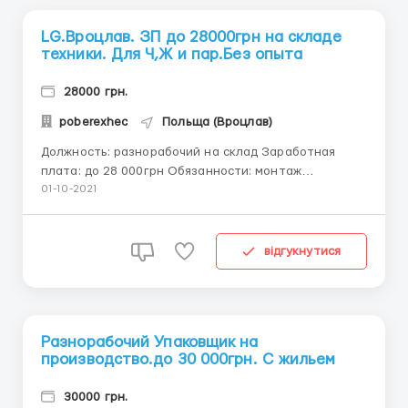
LG.Вроцлав. ЗП до 28000грн на складе
техники. Для Ч,Ж и пар.Без опыта
28000 грн.
poberexhec
Польща (Вроцлав)
Должность: разнорабочий на склад Заработная
плата: до 28 000грн Обязанности: монтаж
аккамуляторных батарей, работа на линии
01-10-2021
Требования: мужчины, женщины, пары до 45 лет
Детальней по телефону 0674746412 Антон
Детальнее о вакансии LG Chem Wrocław Energy Sp. z
відгукнутися
o.o ИНФОРМАЦИЯ...
Разнорабочий Упаковщик на
производство.до 30 000грн. С жильем
30000 грн.