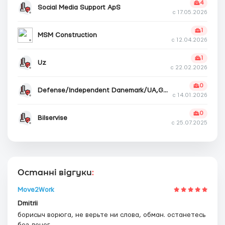
4
Social Media Support ApS
с 17.05.2026
1
MSM Construction
с 12.04.2026
1
Uz
с 22.02.2026
0
Defense/Independent Danemark/UA,GMBH
с 14.01.2026
0
Bilservise
с 25.07.2025
Останні відгуки
:
Move2Work
Dmitrii
борисыч ворюга, не верьте ни слова, обман. останетесь