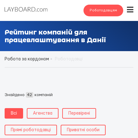
Роботодавцям
Рейтинг компаній для
працевлаштування в Данії
Робота за кордоном
Роботодавці
Знайдено
42
компаній
Всі
Агенства
Перевірені
Прямі роботодавці
Приватні особи