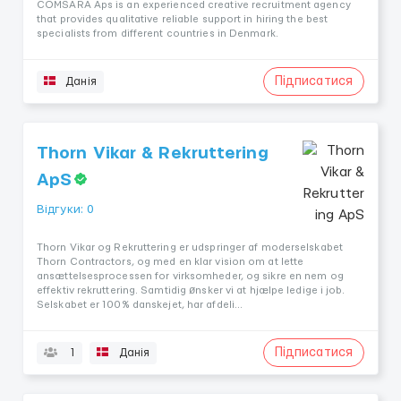
COMSARA Aps is an experienced creative recruitment agency
that provides qualitative reliable support in hiring the best
specialists from different countries in Denmark.
Підписатися
Данія
Thorn Vikar & Rekruttering
ApS
Відгуки: 0
Thorn Vikar og Rekruttering er udspringer af moderselskabet
Thorn Contractors, og med en klar vision om at lette
ansættelsesprocessen for virksomheder, og sikre en nem og
effektiv rekruttering. Samtidig ønsker vi at hjælpe ledige i job.
Selskabet er 100% danskejet, har afdeli...
Підписатися
1
Данія