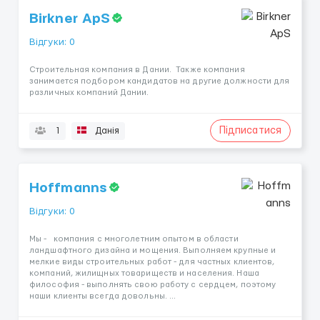
Birkner ApS
Відгуки: 0
Строительная компания в Дании. Также компания
занимается подбором кандидатов на другие должности для
различных компаний Дании.
Підписатися
1
Данія
Hoffmanns
Відгуки: 0
Мы - компания с многолетним опытом в области
ландшафтного дизайна и мощения. Выполняем крупные и
мелкие виды строительных работ - для частных клиентов,
компаний, жилищных товариществ и населения. Наша
философия - выполнять свою работу с сердцем, поэтому
наши клиенты всегда довольны. ...