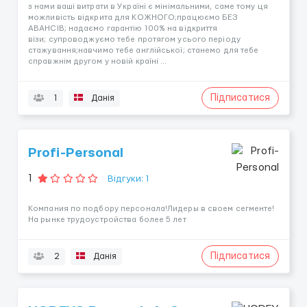
з нами ваші витрати в Україні є мінімальними, саме тому ця
можливість відкрита для КОЖНОГО;працюємо БЕЗ
АВАНСІВ; надаємо гарантію 100% на відкриття
візи; супроводжуємо тебе протягом усього періоду
стажування;навчимо тебе англійської; станемо для тебе
справжнім другом у новій країні ...
Підписатися
1
Данія
Profi-Personal
1
Відгуки: 1
Компания по подбору персонала!Лидеры в своем сегменте!
На рынке трудоустройства более 5 лет
Підписатися
2
Данія