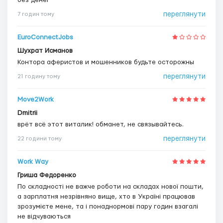
без денег
переглянути
7 годин тому
EuroConnectJobs
Шухрат Исманов
Контора аферистов и мошенников будьте осторожны
переглянути
21 годину тому
Move2Work
Dmitrii
врёт всё этот виталик! обманет, не связывайтесь.
переглянути
22 години тому
Work Way
Гриша Федоренко
По складності не важче роботи на складах нової пошти,
а зарплатня незрівняно вище, хто в Україні працював
зрозумієте мене, та і понаднормові пару годин взагалі
не відчуваються