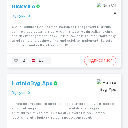
RiskVille
Відгуки: 0
Cloud Solution For Risk And Insurance Management RiskVille
can help you automate core routine tasks within policy, claims
and risk management. RiskVille is a low-cost solution that’s easy
to adapt to any business line, and quick to implement. Be safe
and compliant in the cloud with MS ...
Підписатися
2
Данія
HafniaByg Aps
Відгуки: 0
Lorem ipsum dolor sit amet, consectetur adipiscing elit, sed do
eiusmod tempor incididunt ut labore et dolore magna aliqua. Ut
enim ad minim veniam, quis nostrud exercitation ullamco
laboris nisi ut aliquip ex ea commodo consequat.