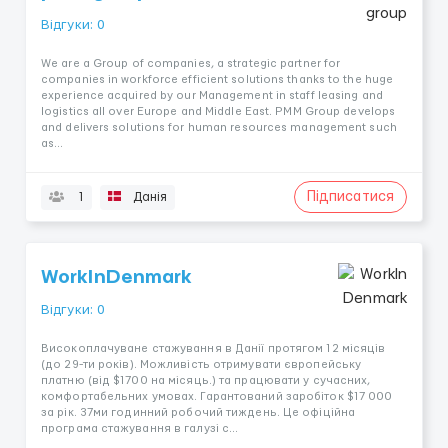
Відгуки: 0
We are a Group of companies, a strategic partner for
companies in workforce efficient solutions thanks to the huge
experience acquired by our Management in staff leasing and
logistics all over Europe and Middle East. PMM Group develops
and delivers solutions for human resources management such
as...
Підписатися
1
Данія
WorkInDenmark
Відгуки: 0
Високоплачуване стажування в Данії протягом 12 місяців
(до 29-ти років). Можливість отримувати європейську
платню (від $1700 на місяць.) та працювати у сучасних,
комфортабельних умовах. Гарантований заробіток $17 000
за рік. 37ми годинний робочий тиждень. Це офіційна
програма стажування в галузі с...