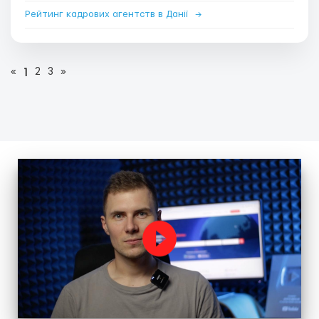
Рейтинг кадрових агентств в Данії
→
«
2
3
»
1