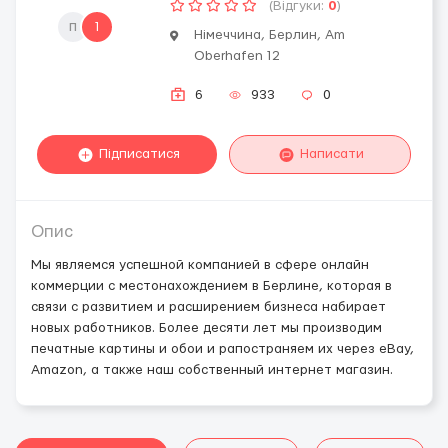
(Відгуки:
0
)
п
1
Німеччина, Берлин, Am
Oberhafen 12
6
933
0
Підписатися
Написати
Опис
Мы являемся успешной компанией в сфере онлайн
коммерции с местонахождением в Берлине, которая в
связи с развитием и расширением бизнеса набирает
новых работников. Более десяти лет мы производим
печатные картины и обои и рапостраняем их через eBay,
Amazon, а также наш собственный интернет магазин.