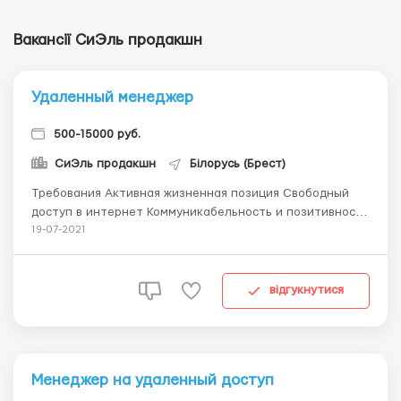
Вакансії СиЭль продакшн
Удаленный менеджер
500-15000 руб.
СиЭль продакшн
Білорусь (Брест)
Требования Активная жизненная позиция Свободный
доступ в интернет Коммуникабельность и позитивность
Умение общаться с людьми Приветливость
19-07-2021
Обучаемость Условия работы На дому, через интернет
для работы необходимо любое устройство с выходом в
интернет Время для работы выбираете сами от ...
відгукнутися
Менеджер на удаленный доступ