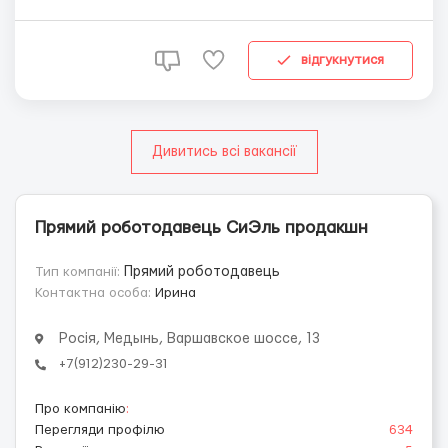
пошаговым обучением и перспективой карьерного
роста Продвижение и реклама бренда компании и
развитие продаж через интернет-магазин. Поиск и
відгукнутися
привлечение ...
Дивитись всі вакансії
Прямий роботодавець СиЭль продакшн
Тип компанії:
Прямий роботодавець
Контактна особа:
Ирина
Росія, Медынь, Варшавское шоссе, 13
+7(912)230-29-31
Про компанію
:
Перегляди профілю
634