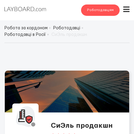
Роботодавцям
Робота за кордоном
Роботодавці
Роботодавці в Росії
СиЭль продакшн
СиЭль продакшн