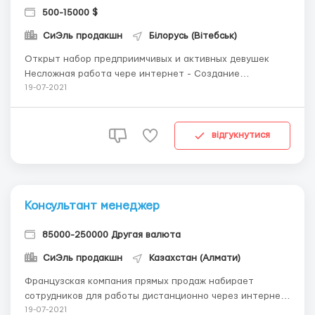
500-15000 $
СиЭль продакшн
Білорусь (Вітебськ)
Открыт набор предприимчивых и активных девушек
Несложная работа чере интернет - Создание
клиентской и партнерской базы с нуля -
19-07-2021
Консультирование клиентов онлайн по услугам и
продукции компании - Помощь с оформлением заказов -
Информационное сопровождение Требования к
відгукнутися
соискателю - Приветли...
Консультант менеджер
85000-250000 Другая валюта
СиЭль продакшн
Казахстан (Алмати)
Французская компания прямых продаж набирает
сотрудников для работы дистанционно через интернет
в режиме home office Несложная подработка с
19-07-2021