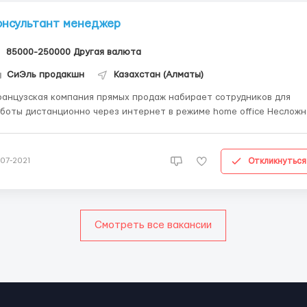
онсультант менеджер
85000-250000 Другая валюта
СиЭль продакшн
Казахстан (Алматы)
анцузская компания прямых продаж набирает сотрудников для
боты дистанционно через интернет в режиме home office Несложная
дработка с пошаговым обучением и перспективой карьерного рос
одвижение и реклама бренда компании и развитие продаж через
интернет-магазин. Поиск и привлечение ...
Откликнуться
-07-2021
Смотреть все вакансии