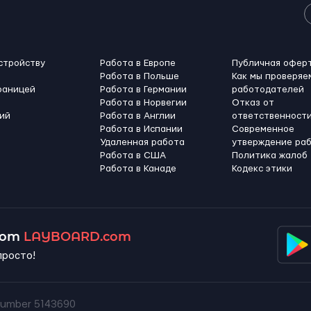
стройству
Работа в Европе
Публичная офер
Работа в Польше
Как мы проверяе
раницей
Работа в Германии
работодателей
Работа в Норвегии
Отказ от
ий
Работа в Англии
ответственност
Работа в Испании
Современное
Удаленная работа
утверждение ра
Работа в США
Политика жалоб
Работа в Канадe
Кодекс этики
 от
LAYBOARD.com
просто!
umber 5143690