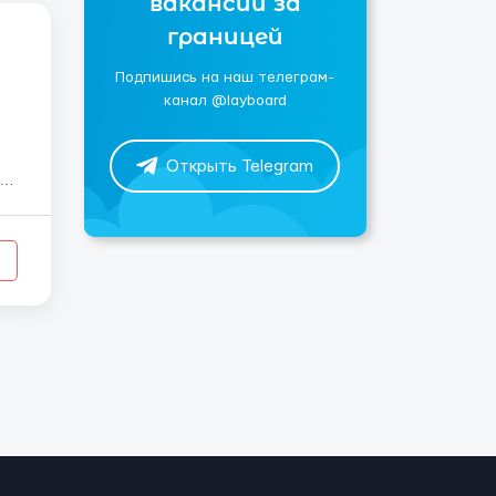
вакансии за
границей
Подпишись на наш телеграм-
канал @layboard
Открыть Telegram
та