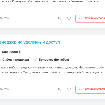
тернет Коммуникабельность и позитивность Умение общаться с
ьми Приветливость Обучаемость Условия работы На дому, через
тернет для работы необходимо любое устройство с выходом в
тернет Время для работы выбираете сами от ...
Откликнуться
-07-2021
енеджер на удаленный доступ
500-15000 $
СиЭль продакшн
Беларусь (Витебск)
крыт набор предприимчивых и активных девушек Несложная рабо
ре интернет - Создание клиентской и партнерской базы с нуля -
нсультирование клиентов онлайн по услугам и продукции компани
мощь с оформлением заказов - Информационное сопровождение
Требования к соискателю - Приветли...
Откликнуться
-07-2021