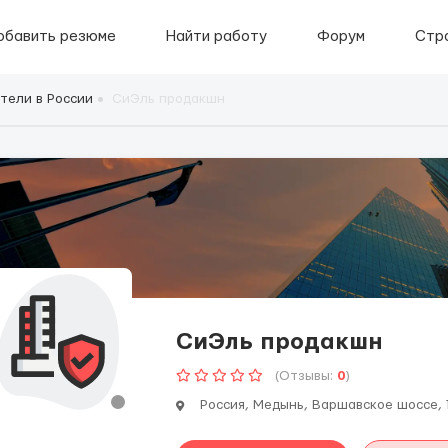
обавить резюме
Найти работу
Форум
Стр
тели в России
СиЭль продакшн
СиЭль продакшн
(Отзывы:
0
)
Россия, Медынь, Варшавское шоссе, 