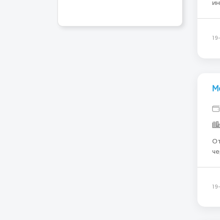
ин
люд
ин
ин
19
М
От
че
Ко
По
19