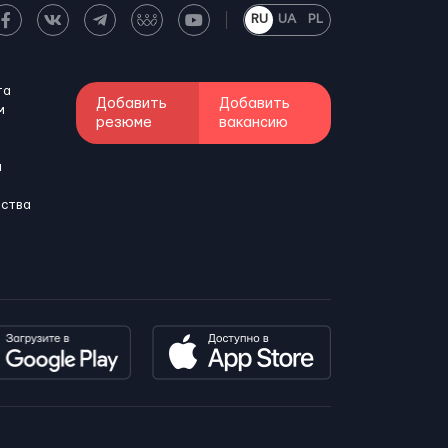
RU
UA
PL
та
Добавить
Добавить
м
резюме
вакансию
и
бства