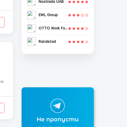
Nostrada UAB
EWL Group
OTTO Work Force
Randstad
та
и -
Не пропусти