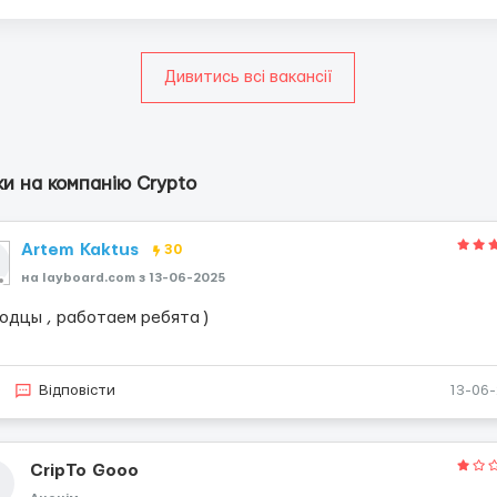
Дивитись всі вакансії
ки на компанію Сrypto
Artem Kaktus
30
на layboard.com з 13-06-2025
одцы , работаем ребята )
Відповісти
13-06
CripTo Gooo