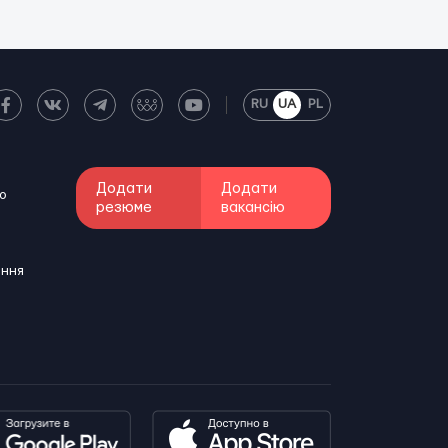
RU
UA
PL
Додати
Додати
о
резюме
вакансію
ення