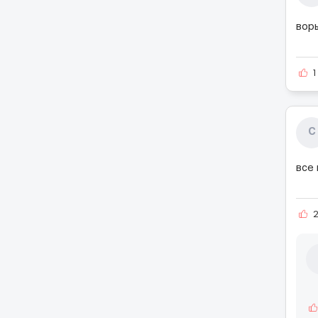
вор
1
С
все