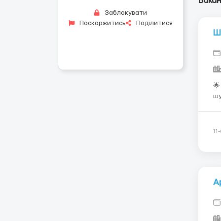
Вакан
Заблокувати
Поскаржитись
Поділитися
Ш
🌟
шу
арбітражу! 
пр
па
11
А