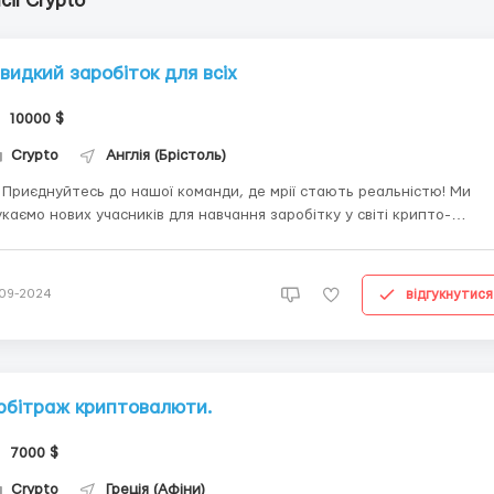
сії Сrypto
видкий заробіток для всіх
10000 $
Сrypto
Англія (Брістоль)
 Приєднуйтесь до нашої команди, де мрії стають реальністю! Ми
каємо нових учасників для навчання заробітку у світі крипто-
🌟 🌐 Гнучкий графік і віддалена робота дозволять вам
ацювати з будь-якої точки світу. Ви створюєте свій графік, але
м'ятайте, що кожен день є цілі, яких необхід...
відгукнутися
-09-2024
рбітраж криптовалюти.
7000 $
Сrypto
Греція (Афіни)