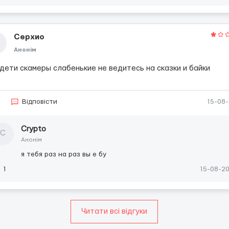
Серхио
Анонім
 дети скамеры слабенькие не ведитесь на сказки и байки
3
Відповісти
15-08
Сrypto
С
Анонім
я тебя раз на раз вы е бу
1
15-08-2
Читати всі відгуки