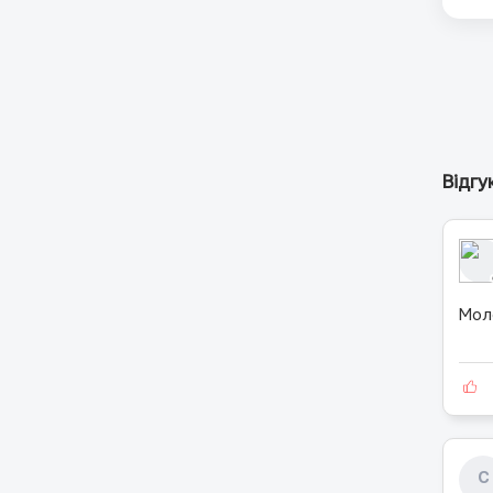
Відгу
Мол
C