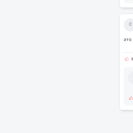
С
это