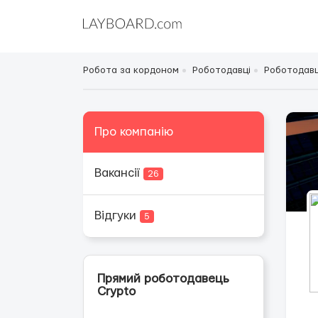
Робота за кордоном
Роботодавці
Роботодавц
Про компанію
Вакансії
26
Відгуки
5
Прямий роботодавець
Сrypto