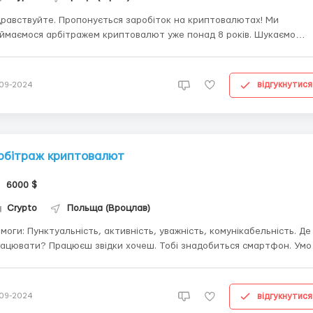
равствуйте. Пропонується заробіток на криптовалютах! Ми
ймаємося арбітражем криптовалют уже понад 8 років. Шукаємо
дей в команду для спільного проведення трансакцій. Аби уникнути
йвих питань, ми не продаємо жодної інформації, усе від нас
зкоштовно, але для початку роботи вам потрібно ма...
відгукнутися
-09-2024
рбітраж криптовалют
6000 $
Сrypto
Польща (Вроцлав)
моги: Пунктуальність, активність, уважність, комунікабельність. Де
ацювати? Працюєш звідки хочеш. Тобі знадобиться смартфон. Умови
боти: Хороші, створюєш сам. Займає 2 години на день. Пишіть в тг,
відповісти на відгуки немає часу @danil_krasnokut ...
відгукнутися
-09-2024