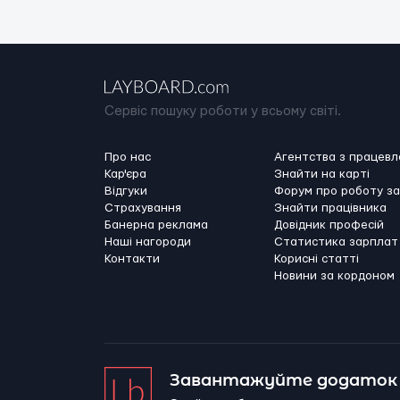
Сервіс пошуку роботи у всьому світі.
Про нас
Агентства з працев
Кар'єра
Знайти на карті
Відгуки
Форум про роботу з
Страхування
Знайти працівника
Банерна реклама
Довідник професій
Наші нагороди
Статистика зарплат
Контакти
Корисні статті
Новини за кордоном
Завантажуйте додаток 