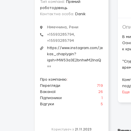
Тип компанії:
Прямий
роботодавець
Контактна особа:
Danik
Оп
Німеччина, Рени
+15593285794,
В ми
+15593285794
Осно
https://www.instagram.com/je
к кр
kas_chaplygin?
igsh=MW53a3E2bnhwM2lnaQ
“Сry
==
врем
Про компанію
:
Комп
Перегляди
719
подд
Вакансії
26
Еще
Підписники
1
Відгуки
5
Користувач з
21.11.2023