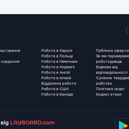
лаштування
Робота в Європі
Публічна оферта
Робота в Польщі
Як ми перевіряєм
а кордоном
Робота в Німеччині
роботодавців
Робота в Норвегії
Відмова від
Робота в Англії
відповідальності
Робота в Іспанії
Сучасне твердж
Віддалена робота
рабства
Работа в США
Політика скарг
Работа в Канадe
Кодекс етики
від
LAYBOARD.com