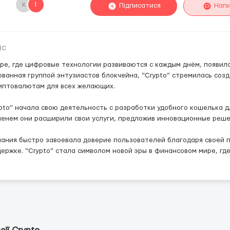
х
1
Підписатися
Нап
ис
ре, где цифровые технологии развиваются с каждым днём, появила
ванная группой энтузиастов блокчейна, “Сrypto” стремилась соз
иптовалютам для всех желающих.
pto” начала свою деятельность с разработки удобного кошелька 
енем они расширили свои услуги, предложив инновационные реше
ания быстро завоевала доверие пользователей благодаря своей 
ержке. “Сrypto” стала символом новой эры в финансовом мире, г