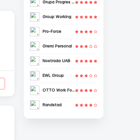
Grupa Progres Sp. z o.o.
Group Working
Pro-Force
Gremi Personal
Nostrada UAB
EWL Group
OTTO Work Force
Randstad