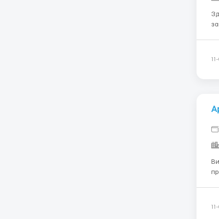
Зд
за
лю
за
бе
11
А
Ви
пр
ро
11