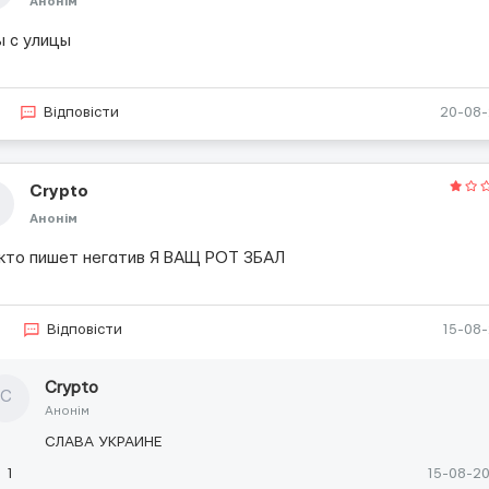
Анонім
ы с улицы
Відповісти
20-08
Сrypto
Анонім
 кто пишет негатив Я ВАЩ РОТ 3БАЛ
2
Відповісти
15-08
Сrypto
С
Анонім
СЛАВА УКРАИНЕ
1
15-08-2