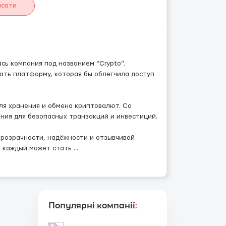
исати
сь компания под названием “Сrypto”.
дать платформу, которая бы облегчила доступ
для хранения и обмена криптовалют. Со
ния для безопасных транзакций и инвестиций.
прозрачности, надёжности и отзывчивой
де каждый может стать
...
Популярні компанії
: