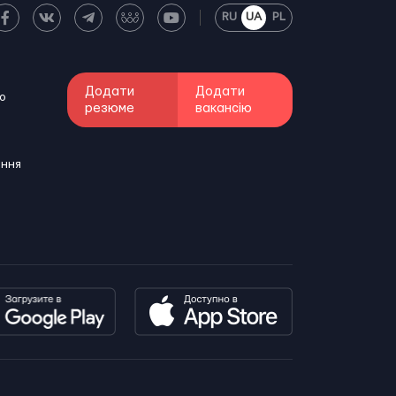
RU
UA
PL
Додати
Додати
о
резюме
вакансію
ення