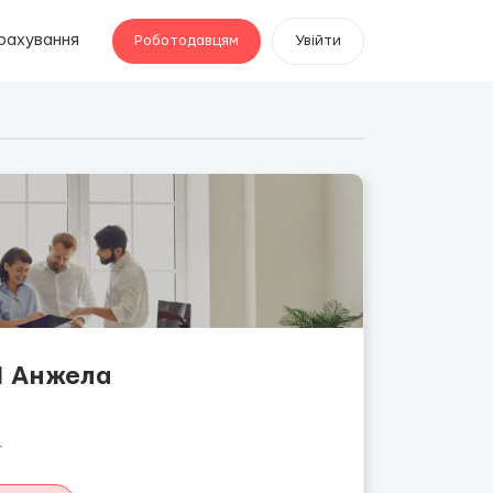
рахування
Роботодавцям
Увійти
al Анжела
4