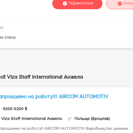
Підписатися
Нап
ис
ає опису
сії Viza Staff International Анжела
апрошуемо на роботу!!! AIRCOM AUTOMOTIV
4200-5200 $
Viza Staff International Анжела
Польща (Вроцлав)
шуемо на роботу!! AIRCOM AUTOMOTIV Виробництво шинних