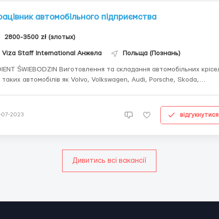
рацівник автомобільного підприємства
2800-3500 zł (злотых)
Viza Staff International Анжела
Польща (Познань)
ŚWIEBODZIN Виготовлення та складання автомобільних крісел
 таких автомобілів як Volvo, Volkswagen, Audi, Porsche, Skoda,
s та Tesla Адреса та місто роботи: Świebodzin Посада:
івник автомобільного підприємства заробітня плата: Тип договору:
Umowa o Pracę Ставка: ...
відгукнутися
-07-2023
Дивитись всі вакансії