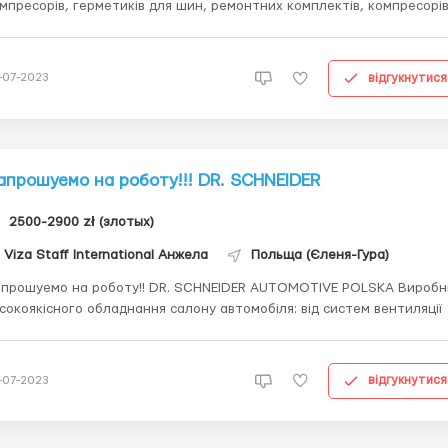
мпресорів, герметиків для шин, ремонтних комплектів, компресорі
я сидінь. Постачають їхній продукт для світових брендів, таких як:
di, Bentley, BMW, Bugatti, Lamborghini, Mercedes-Benz, Moia, Porsche
lvo, Volkswagen, Seat та ...
відгукнутися
-07-2023
апрошуемо на роботу!!! DR. SCHNEIDER
2500-2900 zł (злотых)
Viza Staff International Анжела
Польща (Єленя-Гура)
уемо на роботу!! DR. SCHNEIDER AUTOMOTIVE POLSKA Виробник
сокоякісного обладнання салону автомобіля: від систем вентиляції
ладних модулів панелей приладів і центральних консолей. Адреса та
 роботи: Яновице-Вельке (20 км Еленя-Гура) Посада: Працівник
томоб...
відгукнутися
-07-2023