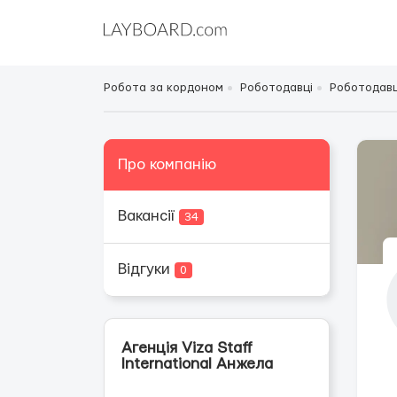
Робота за кордоном
Роботодавці
Роботодавці
Про компанію
Вакансії
34
Відгуки
0
Агенція Viza Staff
International Анжела