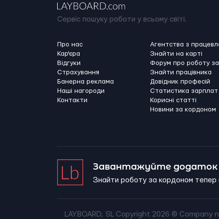
Сервіс пошуку роботи у всьому світі.
Про нас
Агентства з працев
Кар'єра
Знайти на карті
Відгуки
Форум про роботу з
Страхування
Знайти працівника
Банерна реклама
Довідник професій
Наші нагороди
Статистика зарплат
Контакти
Корисні статті
Новини за кордоном
Завантажуйте додаток 
Знайти роботу за кордоном тепер 
LAYBOARD, SL Copyright 2026 ©
Company n