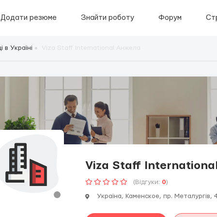
Додати резюме
Знайти роботу
Форум
Ст
 в Україні
Viza Staff International Анжела
Viza Staff Internation
(Відгуки:
0
)
Україна, Каменское, пр. Металургів, 