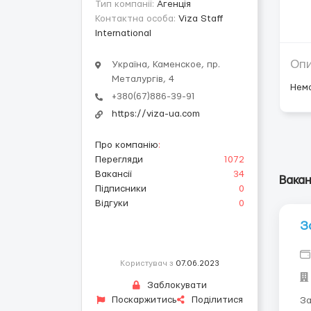
Тип компанії:
Агенція
Контактна особа:
Viza Staff
International
Оп
Україна, Каменское, пр.
Металургів, 4
Нем
+380(67)886-39-91
https://viza-ua.com
Про компанію
:
Перегляди
1072
Вакансії
34
Вакан
Підписники
0
Відгуки
0
З
Користувач з
07.06.2023
Заблокувати
Поскаржитись
Поділитися
Запро