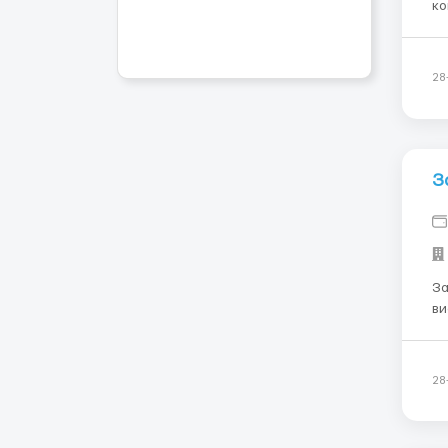
ко
дл
Au
Vo
28
З
Запрош
ви
ск
місто
ав
28