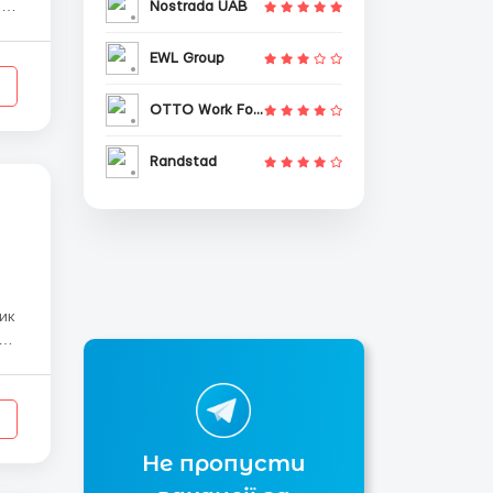
Nostrada UAB
в
,
EWL Group
OTTO Work Force
Randstad
 до
Не пропусти