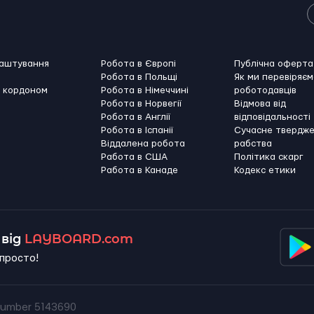
лаштування
Робота в Європі
Публічна оферта
Робота в Польщі
Як ми перевіряєм
а кордоном
Робота в Німеччині
роботодавців
Робота в Норвегії
Відмова від
Робота в Англії
відповідальності
Робота в Іспанії
Сучасне твердж
Віддалена робота
рабства
Работа в США
Політика скарг
Работа в Канадe
Кодекс етики
від
LAYBOARD.com
просто!
umber 5143690