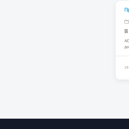
П
ADIENT 
до
Mercede
Прац
28