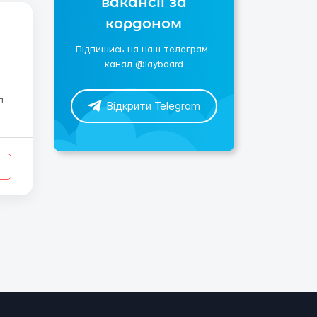
вакансії за
кордоном
Підпишись на наш телеграм-
канал @layboard
Відкрити Telegram