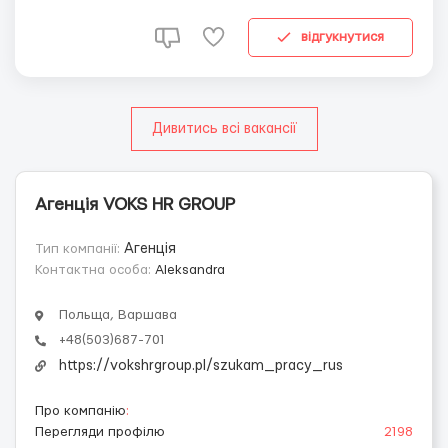
дальнейшем есть возможность обучиться управлению
погрузчиком) 🔹 После отработанных 3-6 месяцев с...
відгукнутися
Дивитись всі вакансії
Агенція VOKS HR GROUP
Тип компанії:
Агенція
Контактна особа:
Aleksandra
Польща, Варшава
+48(503)687-701
https://vokshrgroup.pl/szukam_pracy_rus
Про компанію
:
Перегляди профілю
2198