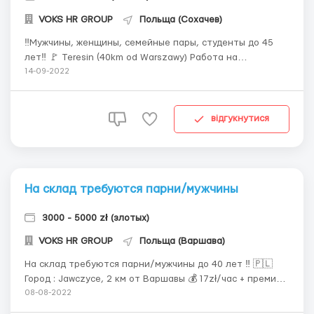
VOKS HR GROUP
Польща (Сохачев)
‼️Мужчины, женщины, семейные пары, студенты до 45
лет‼️ 🚩 Teresin (40km od Warszawy) Работа на
продовольственном складе. Заработная плата зависит
14-09-2022
от того, сколько работник пакует товара.
КОМПЛЕКТАЦИЯ Работникам от 26 лет 15,76 zł/час
(ставка на первый месяц, испытательный срок) Далее
відгукнутися
ставка...
На склад требуются парни/мужчины
3000 - 5000 zł (злотых)
VOKS HR GROUP
Польща (Варшава)
На склад требуются парни/мужчины до 40 лет ‼️ 🇵🇱
Город : Jawczyce, 2 км от Варшавы 💰 17zł/час + премии
(в дальнейшем есть возможность обучиться управлению
08-08-2022
погрузчиком) 💰 18zł/час до 26 лет + премии (в