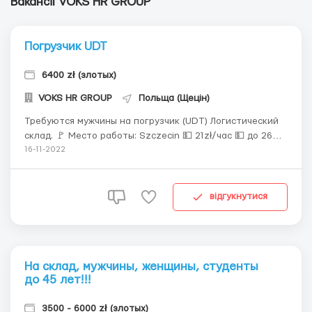
Вакансії VOKS HR GROUP
Погрузчик UDT
6400 zł (злотых)
VOKS HR GROUP
Польща (Щецін)
Требуются мужчины на погрузчик (UDT) Логистический
склад. 🚩 Место работы: Szczecin 💵 21zł/час 💵 до 26
лет 23zł/час 💵 студенты до 26 лет – 32zł/час 🗓 Пн -
16-11-2022
Пт, по 8-12 часов (две смены) ⏰ 06:00 – 18:00 ⏰ 22:00 –
06:00 ‼️ Обязательное наличие обуви с металлическим
носком‼️ ...
відгукнутися
На склад, мужчины, женщины, студенты
до 45 лет!!!
3500 - 6000 zł (злотых)