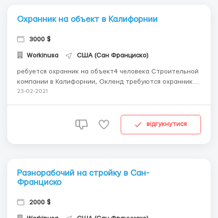
Охранник на объект в Калифорнии
3000 $
Workinusa
США (Сан Франциско)
ребуется охранник на объект4 человека Строительной
компании в Калифорнии, Окленд требуются охранники.
Выезд по рабочей визе H1B. ВНИМАНИЕ! Этот тип визы
23-02-2021
ГАРАНТИРУЕТ легальное трудоустройство в США,
уплату всех налогов, кредитную историю, медицинскую
страховку. Это НЕ ТУРИСТИЧЕСКАЯ виза, напоминае...
відгукнутися
Разнорабочий на стройку в Сан-
Франциско
2000 $