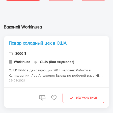
Вакансії Workinusa
Повар холодный цех в США
3000 $
Workinusa
США (Лос Анджелес)
ЭЛЕКТРИК в действующий ЖК 1 человек Работа в
Калифорнии, Лос Анджелес Выезд по рабочей визе H1B.
Предлагаем контракт на 12 месяцев, с возможностью
23-02-2021
продления и последующей иммиграцией. ТРЕБОВАНИЯ:
Мужчина 25−40 лет Трудовой стаж от 2 лет Английский
на уровне A1...
відгукнутися