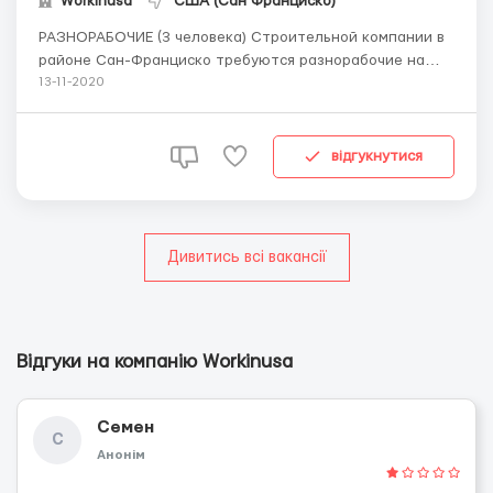
Workinusa
США (Сан Франциско)
РАЗНОРАБОЧИЕ (3 человека) Строительной компании в
районе Сан-Франциско требуются разнорабочие на
стройку. Выезд по рабочей визе H1B. ВНИМАНИЕ! Этот
13-11-2020
тип визы ГАРАНТИРУЕТ легальное трудоустройство в
США, уплату всех налогов, кредитную историю,
медицинскуюстраховку. Это НЕ ТУРИСТИЧЕСКАЯ виза,
відгукнутися
напоми...
Дивитись всі вакансії
Відгуки на компанію Workinusa
Семен
С
Анонім