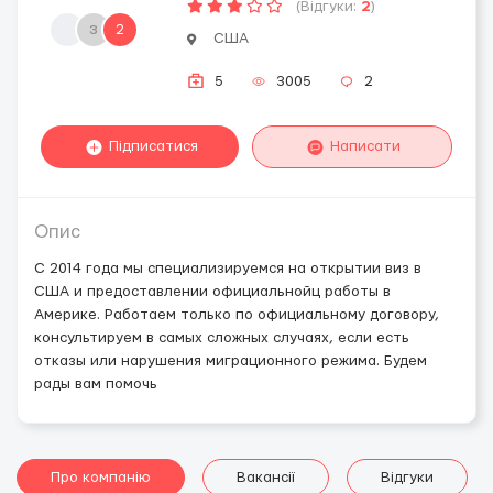
(Відгуки:
2
)
з
2
США
5
3005
2
Підписатися
Написати
Опис
С 2014 года мы специализируемся на открытии виз в
США и предоставлении официальнойц работы в
Америке. Работаем только по официальному договору,
консультируем в самых сложных случаях, если есть
отказы или нарушения миграционного режима. Будем
рады вам помочь
Про компанію
Вакансії
Відгуки