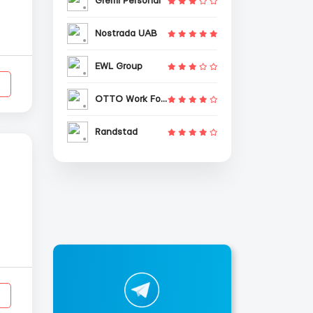
Gremi Personal
Nostrada UAB
EWL Group
OTTO Work Force
Randstad