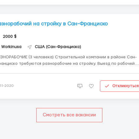
азнорабочий на стройку в Сан-Франциско
2000 $
Workinusa
США (Сан-Франциско)
РАБОЧИЕ (3 человека) Строительной компании в районе Сан-
анциско требуются разнорабочие на стройку. Выезд по рабочей
зе H1B. ВНИМАНИЕ! Этот тип визы ГАРАНТИРУЕТ легальное
удоустройство в США, уплату всех налогов, кредитную историю,
дицинскуюстраховку. Это НЕ ТУРИСТИЧЕСКАЯ виза, напоми...
Откликнуться
-11-2020
Смотреть все вакансии