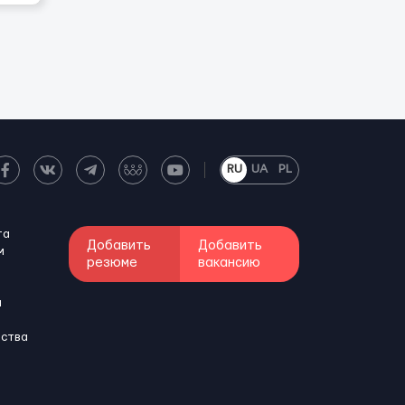
RU
UA
PL
та
Добавить
Добавить
м
резюме
вакансию
и
бства