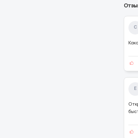
Отзы
С
Како
Е
Отк
быс