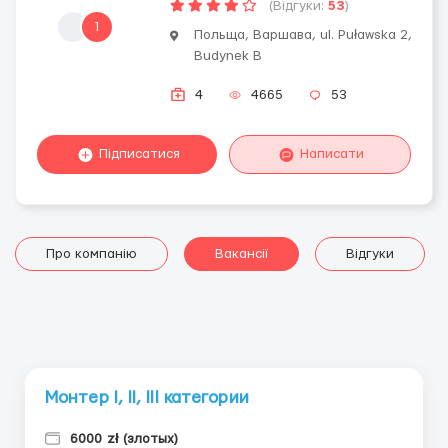
(Відгуки:
53
)
1
Польща, Варшава, ul. Puławska 2,
Budynek B
4
4665
53
Підписатися
Написати
Про компанію
Вакансії
Відгуки
Монтер I, II, III категории
6000 zł (злотых)