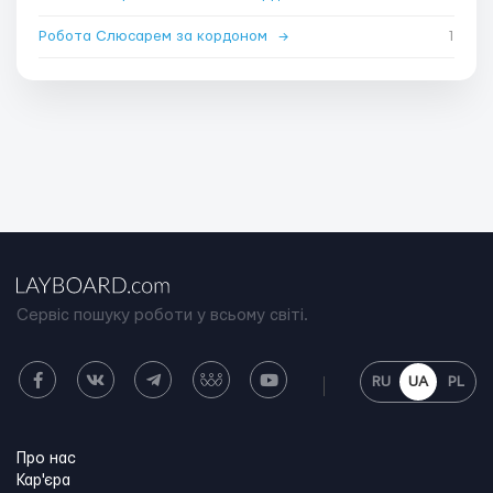
Робота Слюсарем за кордоном
→
1
Сервіс пошуку роботи у всьому світі.
RU
UA
PL
Про нас
Кар'єра