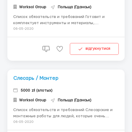
Worksol Group
Польща (Гданськ)
Список обязательств и требований Готовит и
комплектует инструменты и материалы,
необходимые для сборки Выполняет сборку
06-05-2020
стальных конструкций под наблюдением Выполняет
резку листового металла по маршруту от руки с
помощью кислородной горелки или плазмой
відгукнутися
Шлифует и чист...
Слесарь / Монтер
5000 zł (злотых)
Worksol Group
Польща (Гданськ)
Список обязательств и требований Слесарские и
монтажные работы для людей, которые очень
хорошо читают технические чертежи Умение
06-05-2020
пользоваться горелкой и другими слесарскими