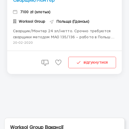
Сварщик/Монтер
7100 zł (злотых)
Worksol Group
Польща (Гданськ)
Сварщик/Монтер 24 зл/нетто. Срочно требуются
сварщики методом MAG 135/136 – работа в Польше
Задачи: Человек, занятый на этой должности, будет
20-02-2020
выполнять задачи, связанные со сборкой или
сваркой стальных конструкций в соответствии с
требованиями стандарта, в соответствии с
відгукнутися
техническим черт...
Worksol Group Вакансії