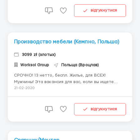
инструментами Перед трудоустройством кандидат
проходит проверку слесарно-монтерских навыков
відгукнутися
на рабочем...
Производство мебели (Кемпно, Польша)
3099 zł (злотых)
Worksol Group
Польща (Вроцлав)
СРОЧНО! 13 нетто, беспл. Жилье, для ВСЕХ!
Мужчины! Эта вакансия для вас, если вы ищете
работу без конкретной специальности. Работа на
21-02-2020
мебельной фабрике, заключается в производстве
разного вида мебели, поэтому есть несколько видов
рабочих обязанностей, которые надо будет
відгукнутися
исполнять. Какие именно эт...