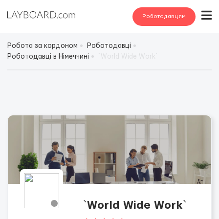
Роботодавцям
Робота за кордоном
Роботодавці
Роботодавці в Німеччині
`World Wide Work`
`World Wide Work`