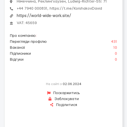
Німеччина, Реклингхаузен, Ludwig-Richter-Str. 71
+44 7940 000831, https://t.me/KorshakovDavid
https://world-wide-work.site/
VAT: 45659
Про компанію
:
Перегляди профілю
431
Вакансії
10
Підписники
0
Відгуки
0
На сайті з
02.06.2024
Поскаржитись
Заблокувати
Поділитися