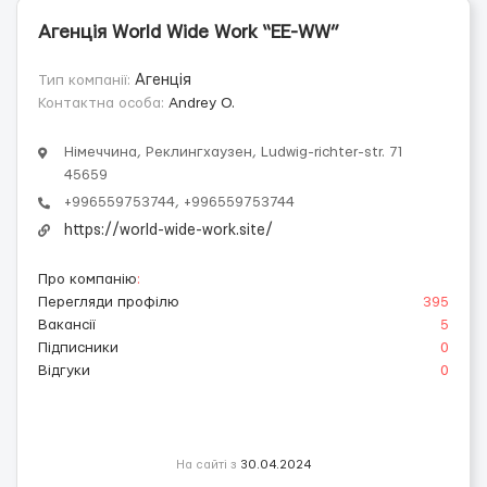
Агенція World Wide Work “EE-WW”
Тип компанії:
Агенція
Контактна особа:
Andrey O.
Німеччина, Реклингхаузен, Ludwig-richter-str. 71
45659
+996559753744, +996559753744
https://world-wide-work.site/
Про компанію
:
Перегляди профілю
395
Вакансії
5
Підписники
0
Відгуки
0
На сайті з
30.04.2024