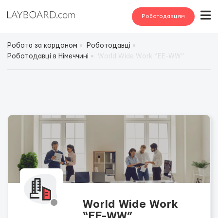
Роботодавцям
Робота за кордоном
Роботодавці
Роботодавці в Німеччині
World Wide Work “EE-WW”
World Wide Work
“EE-WW”