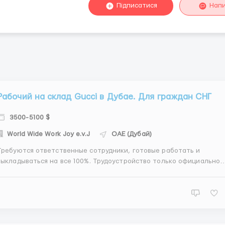
Підписатися
Нап
Рабочий на склад Gucci в Дубае. Для граждан СНГ
3500-5100 $
World Wide Work Joy e.v.J
ОАЕ (Дубай)
Требуются ответственные сотрудники, готовые работать и
выкладываться на все 100%. Трудоустройство только официальное
огласно законодательства ОАЭ! 📋 Обязанности: Проверка
оваров на отсутствие дефектов ✅ Упаковка одежды в коробки 📦
Маркировка и подготовка товара 🏷️ Работа со сканеро...