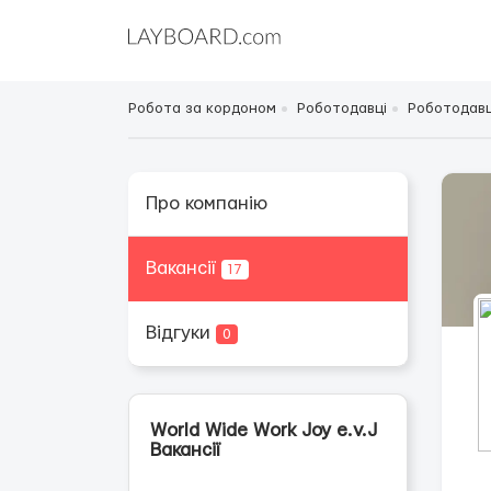
Робота за кордоном
Роботодавці
Роботодавц
Про компанію
Вакансії
17
Відгуки
0
World Wide Work Joy e.v.J
Вакансії