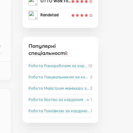
OTTO Work Force
Randstad
Популярні
спеціальності
:
Робота Різноробочим за кордоном
10
→
Робота Пакувальником за кордоном
2
→
Робота Майстром манікюру за кордоном
2
→
Робота Хостес за кордоном
→
1
Робота Покоївкою за кордоном
1
→