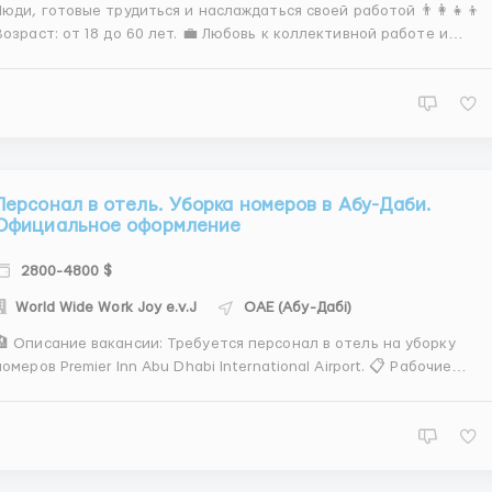
Люди, готовые трудиться и наслаждаться своей работой 👨‍👩‍👧‍👦
Возраст: от 18 до 60 лет. 💼 Любовь к коллективной работе и
стремление к профессиональному росту - важные качества.
Работодатель обеспечивает: 🏠 Проживание в трехкомнатных
коттеджах. 🩺 Полное медицинское страхование. ✈️ Тр...
Персонал в отель. Уборка номеров в Абу-Даби.
Официальное оформление
2800-4800 $
World Wide Work Joy e.v.J
ОАЕ (Абу-Дабі)
 Описание вакансии: Требуется персонал в отель на уборку
омеров Premier Inn Abu Dhabi International Airport. 📋 Рабочие
занности: Уборка номеров; Замена постельного белья;
роверка комплектации номеров; Поддержание чистоты в
служебных помещениях; Внимание к деталям, ответстве...