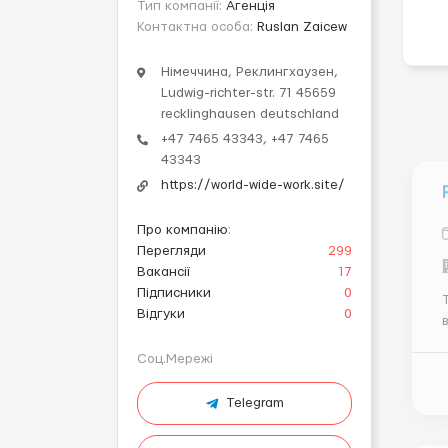
Тип компанії:
Агенція
Контактна особа:
Ruslan Zaicew
Німеччина, Реклингхаузен,
Ludwig-richter-str. 71 45659
recklinghausen deutschland
+47 7465 43343, +47 7465
43343
https://world-wide-work.site/
Про компанію
:
Перегляди
299
Вакансії
17
Підписники
0
Відгуки
0
С
Соц.Мережі
т
Telegram