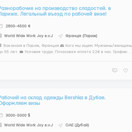
Разнорабочие на производство сладостей. в
Париже. Легальный въезд по рабочей визе!
2800-4500 €
World Wide Work Joy e.v.J
Франція (Париж)
 Вакансия в Париж, Франция 👥 Кого мы ищем: Мужчины/женщины
 лет. 💼 Условия труда: Почасовая оплата 22€ в час. График: 5
дней в неделю (суббота по желанию), смены 8/10/12 часов, свой
афик заранее. 📋 Обязанности: Поставка товаров на
производственной линии. Упако...
Рабочий на склад одежды Bershka в Дубае.
Оформляем визы
3000-5000 $
World Wide Work Joy e.v.J
ОАЕ (Дубай)