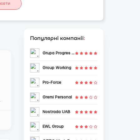
исати
Популярні компанії
:
Grupa Progres Sp. z o.o.
Group Working
Pro-Force
Gremi Personal
!
Nostrada UAB
EWL Group