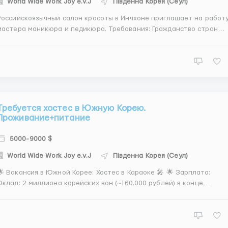
World Wide Work Joy e.v.J
Південна Корея (Сеул)
Российскоязычный салон красоты в Инчхоне приглашает на работ
астера маникюра и педикюра. Требования: Гражданство стран
е вакансии: Место работы: г. Инчхон. График работы: 5
й в неделю. Зарплата: от 3800$ в месяц. Проживание:
общежитие предоставляется. Пит...
Требуется хостес в Южную Корею.
Проживание+питание
5000-9000 $
World Wide Work Joy e.v.J
Південна Корея (Сеул)
 Вакансия в Южной Корее: Хостес в Караоке 🎤 🌟 Зарплата:
Оклад: 2 миллиона корейских вон (~160.000 рублей) в конце
дого месяца Дополнительно: +10.000 вон за каждый час работы
с гостями за столиком (580 рублей), выплаты еженедельно Либо
альтернативно 30.000 вон в час 🏠 Проживание...