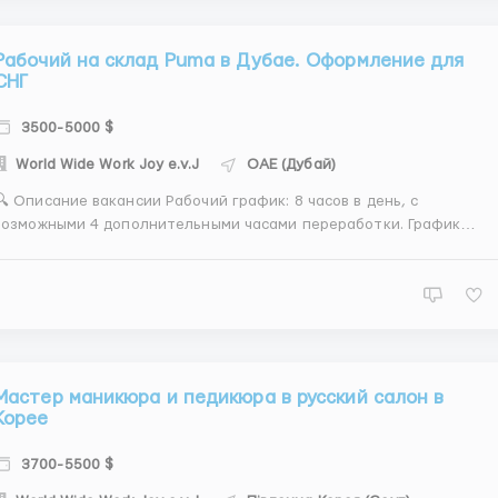
Рабочий на склад Puma в Дубае. Оформление для
СНГ
3500-5000 $
World Wide Work Joy e.v.J
ОАЕ (Дубай)
 Описание вакансии Рабочий график: 8 часов в день, с
возможными 4 дополнительными часами переработки. График
работы: 5/2; 6/1 (Индивидуальное обсуждение). Жильё:
едоставляется. Питание: Также предоставляется. Обязанности:
Распаковка. Упаковка. Сортировка. Подача товар...
Мастер маникюра и педикюра в русский салон в
Корее
3700-5500 $