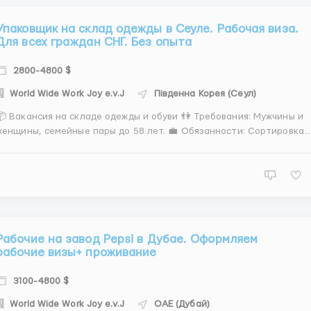
Упаковщик на склад одежды в Сеуле. Рабочая виза.
Для всех граждан СНГ. Без опыта
2800-4800 $
World Wide Work Joy e.v.J
Південна Корея (Сеул)
 Вакансия на складе одежды и обуви 👫 Требования: Мужчины и
енщины, семейные пары до 58 лет. 💼 Обязанности: Сортировка и
переупаковка одежды, обуви, сумок и аксессуаров. Работа в
комфортном и специально оборудованном производственном
помещении. Работа несложная и не требует специаль...
Рабочие на завод Pepsi в Дубае. Оформляем
рабочие визы+ проживание
3100-4800 $
World Wide Work Joy e.v.J
ОАЕ (Дубай)