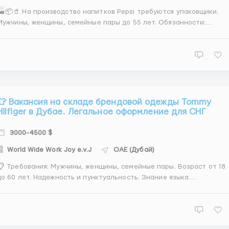
🏭📦🥤 На производство напитков Pepsi требуются упаковщики.
ужчины, женщины, семейные пары до 55 лет. Обязанности:
Упаковка продукции согласно регламенту; Приём с
роизводственной линии; Фасовка по ящикам; Подготовка к
альнейшей транспортировке. Работа на специально
оборудованн...
👕 Вакансия на складе брендовой одежды Tommy
Hilfiger в Дубае. Легальное оформление для СНГ
3000-4500 $
World Wide Work Joy e.v.J
ОАЕ (Дубай)
📋 Требования: Мужчины, женщины, семейные пары. Возраст от 18
до 60 лет. Надежность и пунктуальность. Знание языка
обязательно. 📦 Обязанности упаковщика: Проверка
елостности и герметичности упаковок. Сбор товарных заказов
ля магазинов и супермаркетов. Сортировка товаров по
накладным ...