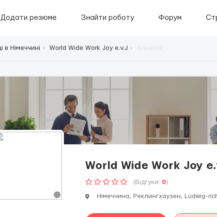
Додати резюме
Знайти роботу
Форум
Ст
і в Німеччині
World Wide Work Joy e.v.J
Вакансії
World Wide Work Joy e.
(Відгуки:
0
)
Німеччина, Реклингхаузен, Ludwig-rich