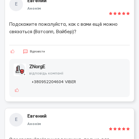
Евгений
Е
Анонім
Подскажите пожалуйста, как с вами ещё можно
связаться (Ватсапп, Вайбер)?
Відповісти
ZNorgE
відповідь компанії
+380952204604 VIBER
Евгений
Е
Анонім