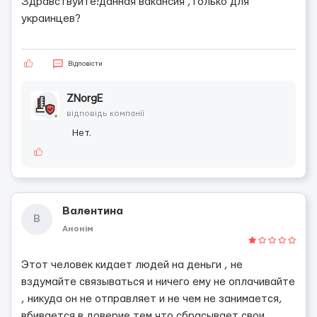
Здравствуйте!данная вакансия ,только для
украинцев?
Відповісти
ZNorgE
відповідь компанії
Нет.
Валентина
В
Анонім
Этот человек кидает людей на деньги , не
вздумайте связываться и ничего ему не оплачивайте
, никуда он не отправляет и не чем не занимается,
вбивается в доверие тем что сбрасывает свои