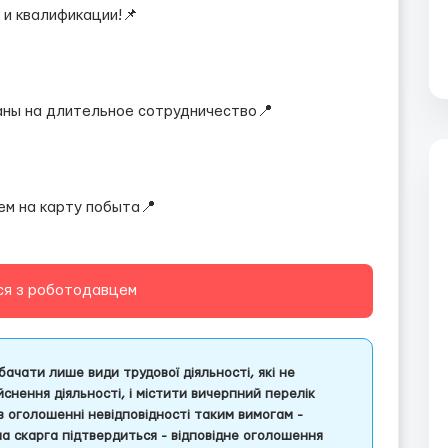
 и квалификации!📌
аны на длительное сотрудничество📍
ем на карту побыта📍
ся з роботодавцем
ачати лише види трудової діяльності, які не
снення діяльності, і містити вичерпний перелік
 в оголошенні невідповідності таким вимогам -
ша скарга підтвердиться - відповідне оголошення