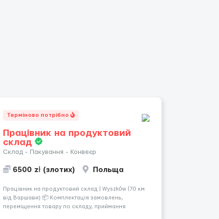
Терміново потрібно
Працівник на продуктовий
склад
Склад - Пакування - Конвеєр
6500 zł (злотих)
Польща
Працівник на продуктовий склад | Wyszków (70 км
від Варшави) 📦 Комплектація замовлень,
переміщення товару по складу, приймання
повернень, ревізія та підготовка товару до