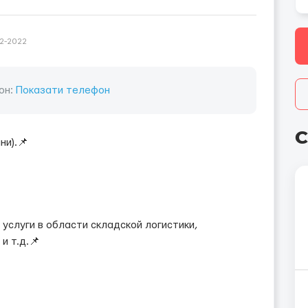
2-2022
он:
Показати телефон
С
ни).📌
услуги в области складской логистики,
и т.д.📌