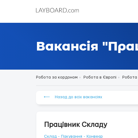
Вакансія "Пра
Робота за кордоном
Робота в Європі
Робота 
⟵ Назад до всіх вакансіях
Працівник Складу
Склад - Пакування - Конвеєр