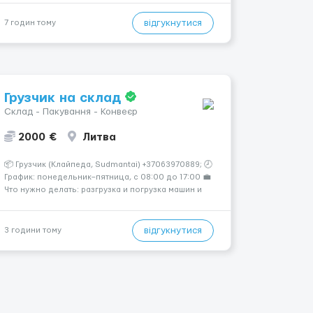
відправлення. 💰 Оплата: перші 2 тижні — 24 зл/год
нетто, далі — акордна система оплати (можливий
відгукнутися
7 годин тому
заробіто...
Грузчик на склад
Склад - Пакування - Конвеєр
2000 €
Литва
📦 Грузчик (Клайпеда, Sudmantai) +37063970889; 🕗
График: понедельник–пятница, с 08:00 до 17:00 💼
Что нужно делать: разгрузка и погрузка машин и
контейнеров (вручную); сортировка товара;
поддержание порядка на складе; выполнение
других поручений заведующего складом. ✅
відгукнутися
3 години тому
Требования: ...