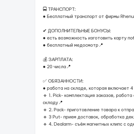
🚍 ТРАНСПОРТ:
● Бесплатный транспорт от фирмы Rhenu
✔ ДОПОЛНИТЕЛЬНЫЕ БОНУСЫ:
● есть возможность изготовить карту п
● бесплатный медосмотр📍
💰 ЗАРПЛАТА:
● 20 числа📍
✅ ОБЯЗАННОСТИ:
● работа на складе, которая включает 4
🔹️ 1. Pick- комплектация заказов, работ
складу📍
🔹️ 2. Pack- приготовление товара к отп
🔹️ 3 Put- прием доставок, обработка де
🔹️ 4. Dealarm- съём магнитных клипс с о