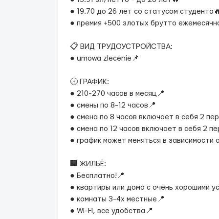
● 19.70 до 26 лет со статусом студента
● премия +500 злотых брутто ежемесячно
📋 ВИД ТРУДОУСТРОЙСТВА:
● umowa zlecenie📌
🕧 ГРАФИК:
● 210-270 часов в месяц📍
● смены по 8-12 часов📍
● смена по 8 часов включает в себя 2 пер
● смена по 12 часов включает в себя 2 п
● график может меняться в зависимости
🏢 ЖИЛЬЁ:
● Бесплатно!📍
● квартиры или дома с очень хорошими у
● комнаты 3-4х местные📍
● WI-FI, все удобства📍