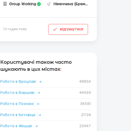
Group Working
Німеччина (Бремен)
відгукнутися
13 годин тому
Користувачі також часто
шукають в цих містах
:
Робота в Вроцлаві
→
48850
Робота в Варшаві
→
44569
Робота в Познані
→
36581
Робота в Катовіце
→
21134
Робота в Жешуві
→
20947