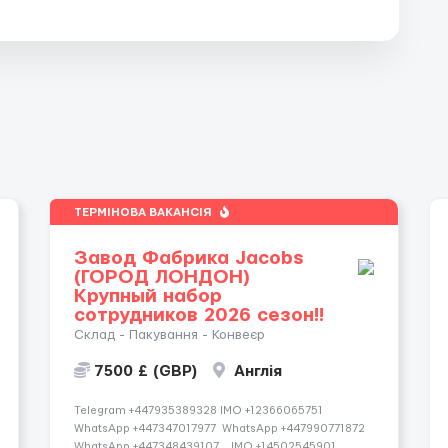
ТЕРМІНОВА ВАКАНСІЯ
Завод Фабрика Jacobs
(ГОРОД ЛОНДОН)
Крупный набор
сотрудников 2026 сезон!!
Склад - Пакування - Конвеєр
7500 £ (GBP)
Англія
Telegram +447935389328 IMO +12366065751
WhatsApp +447347017977 WhatsApp +447990771872
WhatsApp +447348439107 IMO +14502545901