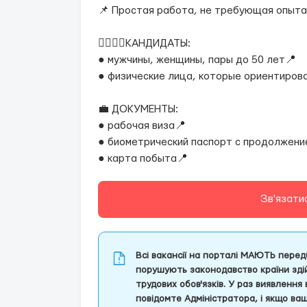
📌 Простая работа, не требующая опыта
🧍‍♂️🧍‍♀️КАНДИДАТЫ:
● мужчины, женщины, пары до 50 лет📍
● физические лица, которые ориентиров
💼 ДОКУМЕНТЫ:
● рабочая виза📍
● биометрический паспорт с продолжени
● карта побыта📍
Зв'язати
Всі вакансії на порталі МАЮТЬ передб
порушують законодавство країни здій
трудових обов'язків. У раз виявлення
повідомте Адміністратора, і якщо ва