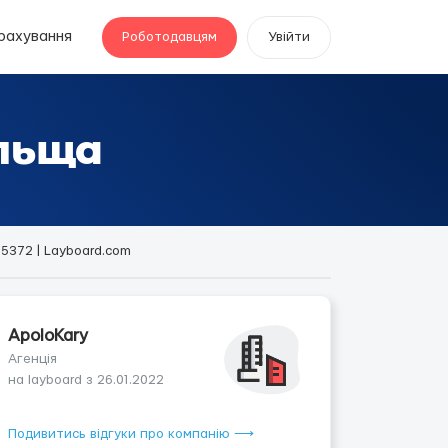
рахування
Роботодавцям
Увійти
ольща
5372 | Layboard.com
ApoloKary
Агенція
на layboard з 26.01.2022
Подивитись відгуки про компанію ⟶