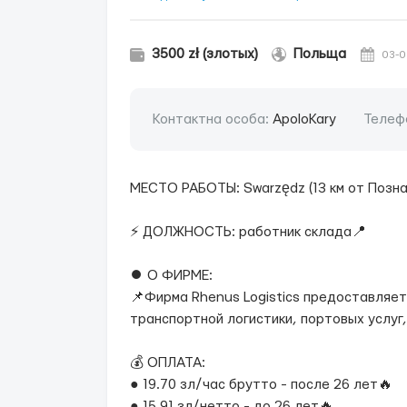
3500 zł (злотых)
Польща
03-0
Контактна особа:
ApoloKary
Телеф
МЕСТО РАБОТЫ: Swarzędz (13 км от Позна
⚡ ДОЛЖНОСТЬ: работник склада📍
⏺ О ФИРМЕ:
📌Фирма Rhenus Logistics предоставляет 
транспортной логистики, портовых услуг, 
💰 ОПЛАТА:
● 19.70 зл/час брутто - после 26 лет🔥
● 15.91 зл/нетто - до 26 лет🔥