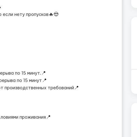

 если нету пропусков🔥😍
ерыва по 15 минут.📍
ерерыва по 15 минут📍
 от производственных требований📍
словиями проживания📍