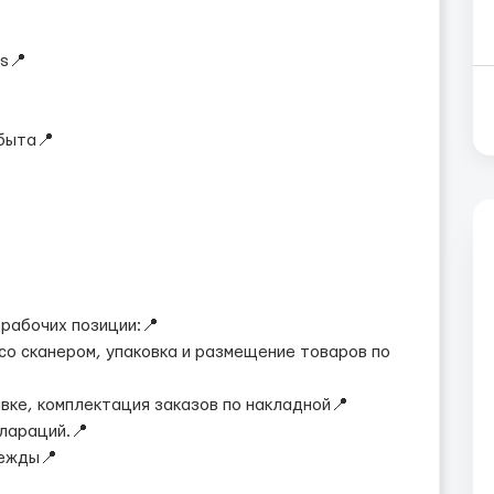
s📍
обыта📍
 рабочих позиции:📍
а со сканером, упаковка и размещение товаров по
равке, комплектация заказов по накладной📍
клараций.📍
дежды📍