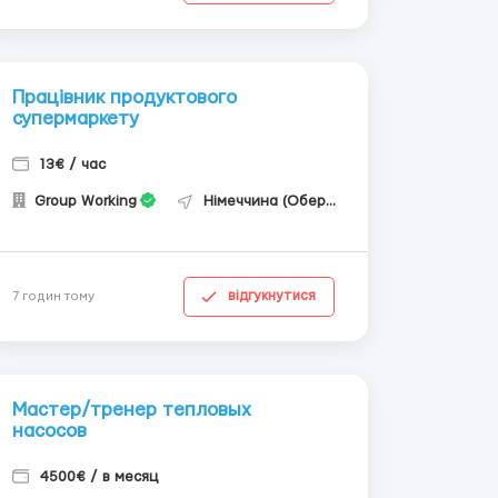
Працівник продуктового
супермаркету
13€ / час
Group Working
Німеччина (Оберхаузен)
відгукнутися
7 годин тому
Мастер/тренер тепловых
насосов
4500€ / в месяц