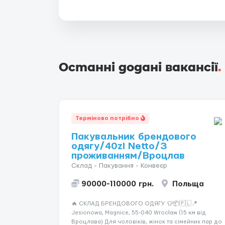
Останні додані вакансії
.
Терміново потрібно
Пакувальник брендового
одягу/40zl Netto/З
проживанням/Вроцлав
Склад - Пакування - Конвеєр
90000-110000 грн.
Польща
🔥 СКЛАД БРЕНДОВОГО ОДЯГУ 👕📦🇵🇱📍
Jesionowa, Magnice, 55-040 Wrocław (15 км від
Вроцлава) Для чоловіків, жінок та сімейних пар до