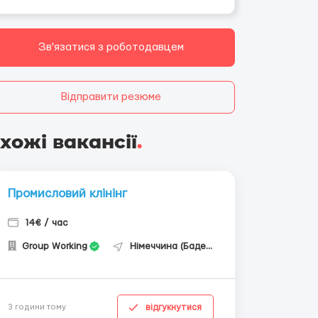
Зв'язатися з роботодавцем
Відправити резюме
хожі вакансії
.
Промисловий клінінг
14€ / час
Group Working
Німеччина (Баден-Вюртемберг)
відгукнутися
3 години тому