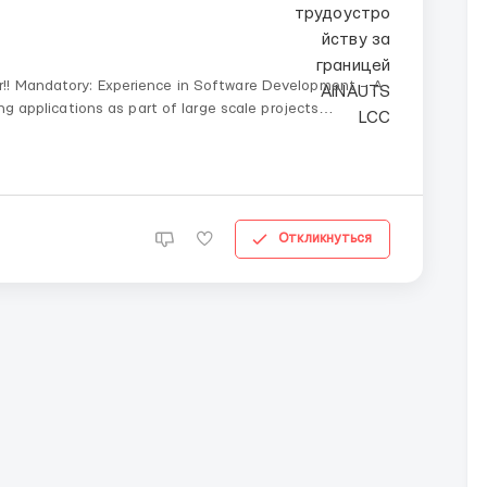
t – A
ng applications as part of large scale projects
Proficiency in Python – at least 2 years experience in Python development Proven experie...
Откликнуться