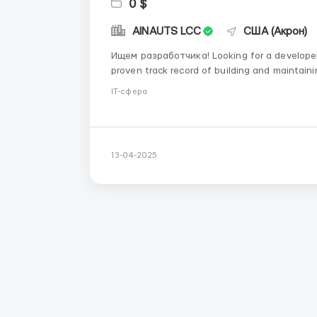
0 $
AINAUTS LCC
США (Акрон)
Ищем разработчика! Looking for a developer!! Mandatory: Experience in Software Developmen
proven track record of building and maintaini
IT-сфера
13-04-2025