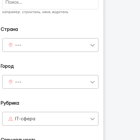
например:
строитель, няня, водитель
Страна
---
Город
---
Рубрика
IT-сфера