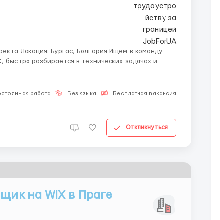
м в команду
К, быстро разбирается в технических задачах и
остоянная работа
Без языка
Бесплатная вакансия
Для Укр
Откликнуться
ьщик на WIX в Праге