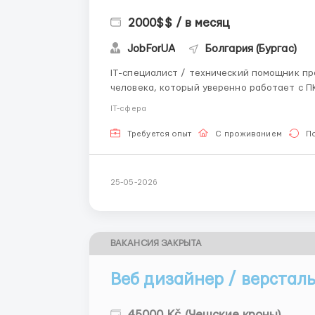
2000$$ / в месяц
JobForUA
Болгария (Бургас)
IT-специалист / технический помощник проекта Локация: Бургас, Болгария Ище
человека, который уверенно работает с П
умеет доводить работу до результата. Основные задачи: доработка лендингов, форм и веб-
IT-сфера
страниц; исправление техни...
Требуется опыт
С проживанием
П
25-05-2026
ВАКАНСИЯ ЗАКРЫТА
Веб дизайнер / верстал
45000 Kč (Чешские кроны)