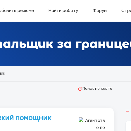
обавить резюме
Найти работу
Форум
Стр
альщик за границе
щик
Поиск по карте
еский помощник