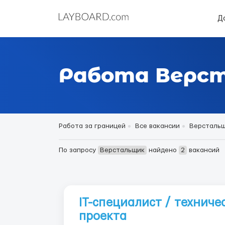
Д
Работа Верст
Работа за границей
Все вакансии
Версталь
По запросу
Верстальщик
найдено
2
вакансий
IT-специалист / технич
проекта