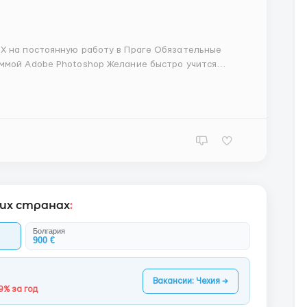
стоянную работу в Праге Обязательные
аммой Adobe Photoshop Желание быстро учится
е Минимальный опыт с созданием графических
ивы для по...
гих странах
:
Болгария
900 €
Вакансии: Чехия →
9% за год