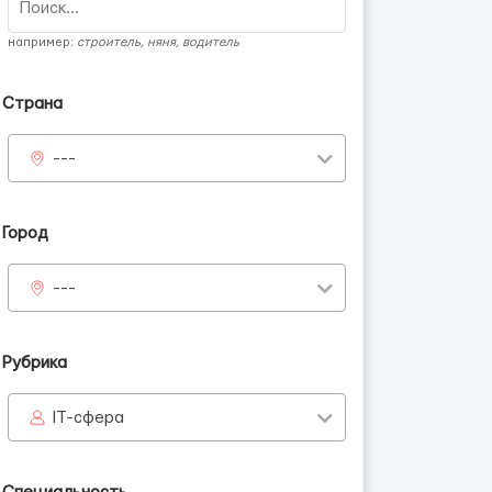
например:
строитель, няня, водитель
Страна
---
аинцев
Город
---
Рубрика
IT-сфера