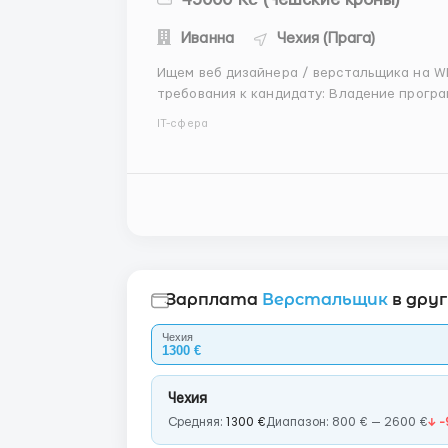
Иванна
Чехия (Прага)
Ищем веб дизайнера / верстальщика на WIX на по
требования к кандидату: Владение прогр
Нахождение в Праге на постоянной основ
IT-сфера
материалов (баннеры для соц. сетей, креат
Зарплата
Верстальщик
в дру
Чехия
1300 €
Чехия
Средняя:
1300 €
Диапазон: 800 € — 2600 €
↓ -