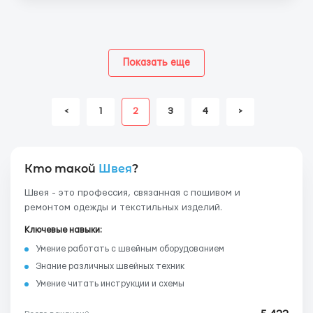
Показать еще
<
1
2
3
4
>
Кто такой
Швея
?
Швея - это профессия, связанная с пошивом и
ремонтом одежды и текстильных изделий.
Ключевые навыки:
Умение работать с швейным оборудованием
Знание различных швейных техник
Умение читать инструкции и схемы