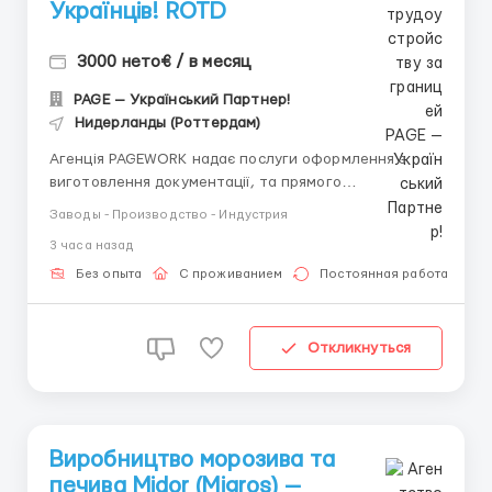
Українців! ROTD
3000 нето€ / в месяц
PAGE — Український Партнер!
Нидерланды (Роттердам)
Агенція PAGEWORK надає послуги оформлення з
виготовлення документації, та прямого
працевлаштування з роботодавцем для
Заводы - Производство - Индустрия
громадянинів України! 📩 Консультація онлайн для
3 часа назад
підбору вакансії: Головний Рекрутер: Віталій
Шевченко Телефон для консультацій \ для підбору
Без опыта
С проживанием
Постоянная работа
вакансій: &...
Откликнуться
Виробництво морозива та
печива Midor (Migros) —