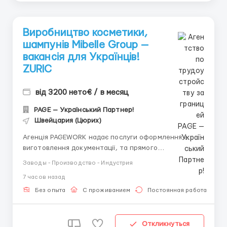
Виробництво косметики,
шампунів Mibelle Group —
вакансія для Українців!
ZURIC
від 3200 нето€ / в месяц
PAGE — Український Партнер!
Швейцария (Цюрих)
Агенція PAGEWORK надає послуги оформлення з
виготовлення документації, та прямого
працевлаштування з роботодавцем для
Заводы - Производство - Индустрия
громадянинів України! 📩 Консультація онлайн для
7 часов назад
підбору вакансії: Головний Рекрутер: Віталій
Шевченко Телефон для консультацій \ для підбору
Без опыта
С проживанием
Постоянная работа
вакансій: &...
Откликнуться