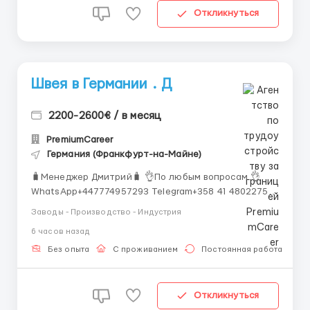
Откликнуться
Швея в Германии . Д
2200-2600€ / в месяц
PremiumCareer
Германия (Франкфурт-на-Майне)
🧳Менеджер Дмитрий🧳 👌По любым вопросам 👌
WhatsApp+447774957293 Telegram+358 41 4802275
Что нужно делать: Пошив одежды (женская/
Заводы - Производство - Индустрия
мужская/рабочая форма) Работа на промышленной
6 часов назад
швейной машине (оверлок, прямострочка) Контроль
качества готовой продукции Поддержание порядка...
Без опыта
С проживанием
Постоянная работа
Откликнуться