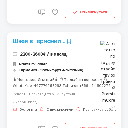
Откликнуться
Швея в Германии . Д
2200-2600€ / в месяц
PremiumCareer
Германия (Франкфурт-на-Майне)
🧳Менеджер Дмитрий🧳 👌По любым вопросам 👌
WhatsApp+447774957293 Telegram+358 41 4802275
Что нужно делать: Пошив одежды (женская/
Заводы - Производство - Индустрия
мужская/рабочая форма) Работа на промышленной
7 часов назад
швейной машине (оверлок, прямострочка) Контроль
качества готовой продукции Поддержан...
Без опыта
С проживанием
Постоянная работа