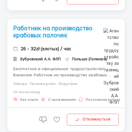
Работник на производство
крабовых палочек
26 - 32zł (злотых) / час
Зубровский А.А. ФЛП
Польша (Голенюв)
Бесплатное и официальное трудоустройство!
Вакансия: Работник на производство крабовых
палочек. Описание вакансии: работа на
Заводы - Производство - Индустрия
производстве, которое занимается изготовлением
10 часов назад
крабовых палочек. Обязанности: -изготовление
крабовых палочек, упаковка, сортировка (работа на
Без опыта
С проживанием
Постоянная работа
линии); -...
Откликнуться