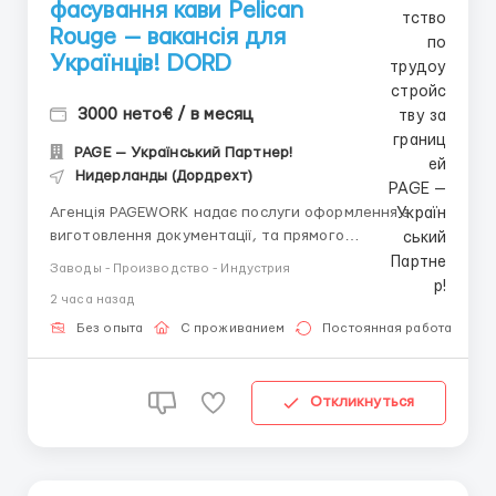
фасування кави Pelican
Rouge — вакансія для
Українців! DORD
3000 нето€ / в месяц
PAGE — Український Партнер!
Нидерланды (Дордрехт)
Агенція PAGEWORK надає послуги оформлення з
виготовлення документації, та прямого
працевлаштування з роботодавцем для
Заводы - Производство - Индустрия
громадянинів України! 📩 Консультація онлайн для
2 часа назад
підбору вакансії: Головний Рекрутер: Віталій
Шевченко Телефон для консультацій \ для підбору
Без опыта
С проживанием
Постоянная работа
вакансій: &...
Откликнуться