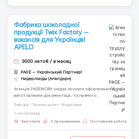
Фабрика шоколадної
продукції Twix Factory —
вакансія для Українців!
APELD
3000 нето€ / в месяц
PAGE — Український Партнер!
Нидерланды (Апелдорн)
Агенція PAGEWORK надає послуги оформлення з
виготовлення документації, та прямого
працевлаштування з роботодавцем для
Заводы - Производство - Индустрия
громадянинів України! 📩 Консультація онлайн для
7 часов назад
підбору вакансії: Головний Рекрутер: Віталій
Шевченко Телефон для консультацій \ для підбору
Без опыта
С проживанием
Постоянная работа
вакансій: &...