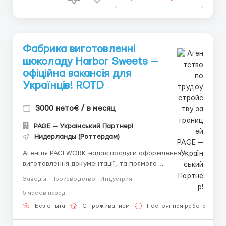
Фабрика виготовленні
шоколаду Harbor Sweets —
офіційна вакансія для
Українців! ROTD
3000 нето€ / в месяц
PAGE — Український Партнер!
Нидерланды (Роттердам)
Агенція PAGEWORK надає послуги оформлення з
виготовлення документації, та прямого
працевлаштування з роботодавцем для
Заводы - Производство - Индустрия
громадянинів України! 📩 Консультація онлайн для
5 часов назад
підбору вакансії: Головний Рекрутер: Віталій
Шевченко Телефон для консультацій \ для підбору
Без опыта
С проживанием
Постоянная работа
вакансій: &...