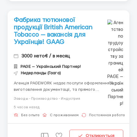
Фабрика тютюнової
продукції British American
Tobacco — вакансія для
Українців! GAAG
3000 нето€ / в месяц
PAGE — Український Партнер!
Нидерланды (Гаага)
Агенція PAGEWORK надає послуги оформлення з
виготовлення документації, та прямого
працевлаштування з роботодавцем для
Заводы - Производство - Индустрия
громадянинів України! 📩 Консультація онлайн для
5 часов назад
підбору вакансії: Головний Рекрутер: Віталій
Шевченко Телефон для консультацій \ для підбору
Без опыта
С проживанием
Постоянная работа
вакансій: &...
Откликнуться