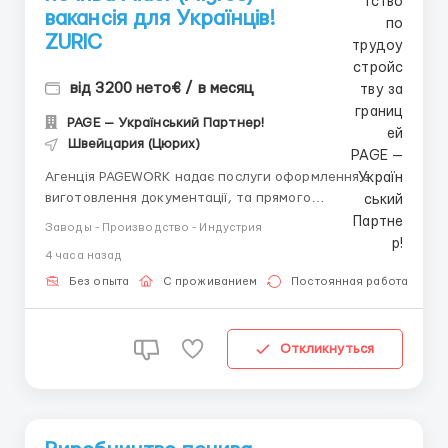
вакансія для Українців!
ZURIC
від 3200 нето€ / в месяц
PAGE — Український Партнер!
Швейцария (Цюрих)
Агенція PAGEWORK надає послуги оформлення з
виготовлення документації, та прямого
працевлаштування з роботодавцем для
Заводы - Производство - Индустрия
громадянинів України! 📩 Консультація онлайн для
4 часа назад
підбору вакансії: Головний Рекрутер: Віталій
Шевченко Телефон для консультацій \ для підбору
Без опыта
С проживанием
Постоянная работа
вакансій: &...
Откликнуться