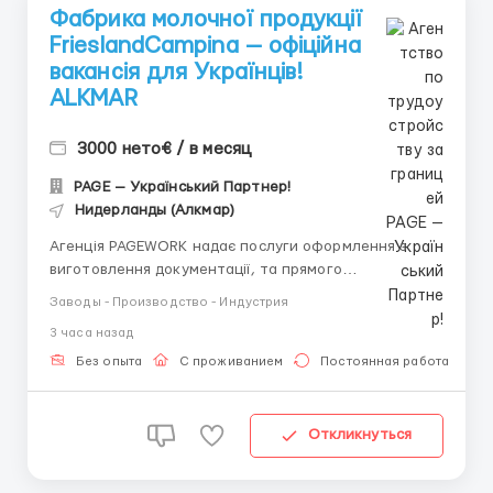
Фабрика молочної продукції
FrieslandCampina — офіційна
вакансія для Українців!
ALKMAR
3000 нето€ / в месяц
PAGE — Український Партнер!
Нидерланды (Алкмар)
Агенція PAGEWORK надає послуги оформлення з
виготовлення документації, та прямого
працевлаштування з роботодавцем для
Заводы - Производство - Индустрия
громадянинів України! 📩 Консультація онлайн для
3 часа назад
підбору вакансії: Головний Рекрутер: Віталій
Шевченко Телефон для консультацій \ для підбору
Без опыта
С проживанием
Постоянная работа
вакансій: &...
Откликнуться