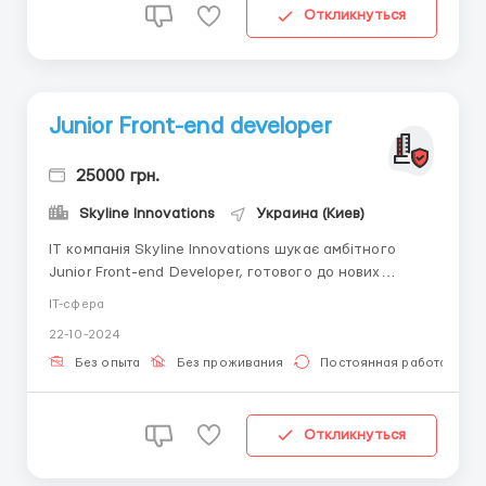
Откликнуться
Junior Front-end developer
25000 грн.
Skyline Innovations
Украина (Киев)
IT компанія Skyline Innovations шукає амбітного
Junior Front-end Developer, готового до нових
викликів та швидкого професійного зростання. Якщо
IT-сфера
ти хочеш працювати з сучасними технологіями,
22-10-2024
створювати динамічні веб-інтерфейси та вчитися у
команди професіоналів, ця вакансія для тебе! Ваші
Без опыта
Без проживания
Постоянная работа
обов&rsqu...
Откликнуться