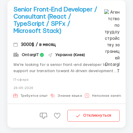
Senior Front-End Developer /
Consultant (React /
TypeScript / SPFx /
Microsoft Stack)
3000$ / в месяц
OntargIT
Украина (Киев)
We’re looking for a senior front-end developer to
support our transition toward AI-driven development
within the Microsoft ecosystem. This is primarily
IT-сфера
an advisory and code review role with selective hands-
26-05-2026
on support , project focused on improving code quality,
establishing standards...
Требуется опыт
Знание языка
Неполная занятость
Откликнуться