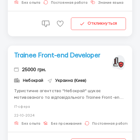
розробці. Що на тебе чекає? Навчання та розвито...
Без опыта
Постоянная работа
Знание языка
Дл
Откликнуться
Trainee Front-end Developer
25000 грн.
Небокрай
Украина (Киев)
Туристичне агентство "Небокрай" шукає
мотивованого та відповідального Trainee Front-end
Developer, який хоче розпочати свою кар'єру у сфері
IT-сфера
веб-розробки та долучитися до створення сучасних
22-10-2024
цифрових продуктів. Якщо ви хочете здобути
практичний досвід та розвиватися в туристичному
Без опыта
Без проживания
Постоянная работа
бізнес...