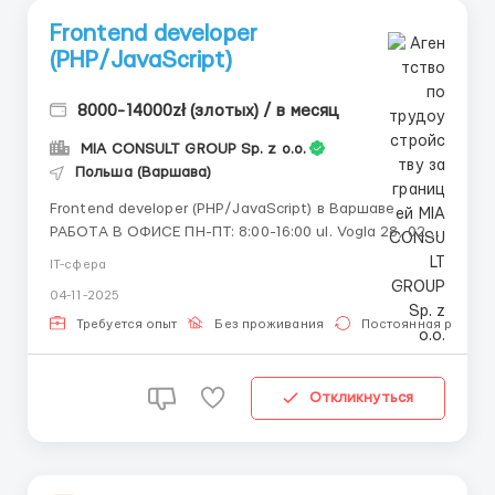
Frontend developer
(PHP/JavaScript)
8000-14000zł (злотых) / в месяц
MIA CONSULT GROUP Sp. z o.o.
Польша (Варшава)
Frontend developer (PHP/JavaScript) в Варшаве
РАБОТА В ОФИСЕ ПН-ПТ: 8:00-16:00 ul. Vogla 28, 02-
963, Warszawa В бухгалтерскую аутсорсинговую
IT-сфера
компанию в Варшаве требуется Frontend developer
04-11-2025
(PHP/JavaScript). О КОМПАНИИ: MIA CONSULT GROUP
Sp. z o.o. Компания занимается комплексным бух...
Требуется опыт
Без проживания
Постоянная работа
Откликнуться