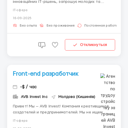
інноваційних IT-рішень, запрошує молодих та
амбітних спеціалістів приєднатися до нашої команди
IT-сфера
в ролі Trainee Front-end Developer. Ми шукаємо
16-09-2025
ініціативних, креативних та мотивованих людей,
готових навчатися та розвиватися у динамічній
Без опыта
Без проживания
Постоянная работа
сфері веб-розроб...
Откликнуться
Front-end разработчик
-$ / час
AVB Invest Inc
Молдова (Кишинёв)
Привет! Мы — AVB Invest! Компания креативщиков,
создателей и предпринимателей. Мы не ищем
готовых специалистов — мы их создаем. Мы
IT-сфера
площадка для полноценного карьерного старта в