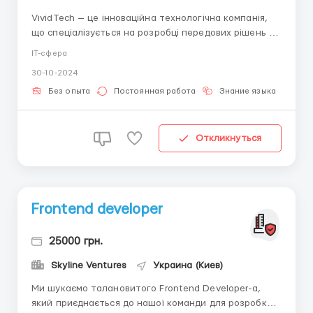
VividTech — це інноваційна технологічна компанія,
що спеціалізується на розробці передових рішень у
сфері інформаційних технологій. Наша команда
IT-сфера
складається з талановитих фахівців, які прагнуть
30-10-2024
створювати якісні веб-додатки та оптимізувати
бізнес-процеси для наших клієнтів. Обов’язки:...
Без опыта
Постоянная работа
Знание языка
Дл
Откликнуться
Frontend developer
25000 грн.
Skyline Ventures
Украина (Киев)
Ми шукаємо талановитого Frontend Developer-а,
який приєднається до нашої команди для розробки