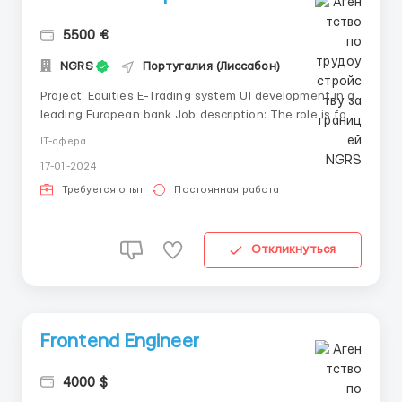
5500 €
NGRS
Португалия (Лиссабон)
Project: Equities E-Trading system UI development in a
leading European bank Job description: The role is for
an experienced web/fullstack developer to renovate UI
IT-сфера
for the global Equities High Frequency Trading
17-01-2024
Platform. This is an onsite hybrid position. Salary level
is up to 80K Euro / year gr...
Требуется опыт
Постоянная работа
Откликнуться
Frontend Engineer
4000 $