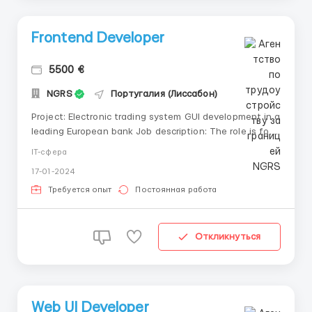
Frontend Developer
5500 €
NGRS
Португалия (Лиссабон)
Project: Electronic trading system GUI development in a
leading European bank Job description: The role is for
an experienced frontend developer to work on an
IT-сфера
applications for pricing and trading cash and structure
17-01-2024
products across the different product lines through
the Smart Derivatives and Cort...
Требуется опыт
Постоянная работа
Откликнуться
Web UI Developer