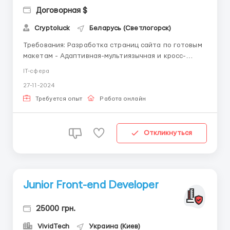
Договорная $
Cryptoluck
Беларусь (Светлогорск)
Требования: Разработка страниц сайта по готовым
макетам - Адаптивная-мультиязычная и кросс-
браузерная вёрстка - JavaScript, JQuery - HTML -
IT-сфера
CSS - Bootstrap - php, joomla Где работать?
27-11-2024
Удалённая работа Условия работы: Оформление
договора п...
Требуется опыт
Работа онлайн
Откликнуться
Junior Front-end Developer
25000 грн.
VividTech
Украина (Киев)