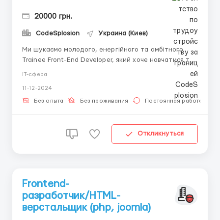
20000 грн.
CodeSplosion
Украина (Киев)
Ми шукаємо молодого, енергійного та амбітного
Trainee Front-End Developer, який хоче навчатися та
рости разом з нами! Якщо ти любиш створювати
IT-сфера
круті інтерфейси, спостерігати, як твої рядки коду
11-12-2024
перетворюються на реальні сайти і готовий рвати
на собі волосся від радості (і інколи з frustration), то
Без опыта
Без проживания
Постоянная работа
ц...
Откликнуться
Frontend-
разработчик/HTML-
верстальщик (php, joomla)