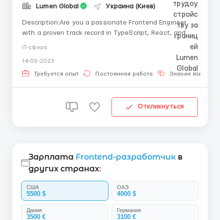
Lumen Global
Украина (Киев)
Description:Are you a passionate Frontend Engineer
with a proven track record in TypeScript, React, and
Redux? Do you relish the idea of diving into exciting,
IT-сфера
cutting-edge projects within a vibrant startup
14-09-2023
environment? If so, we're not just encouraging you to
apply; we're eagerly awaiting yo...
Требуется опыт
Постоянная работа
Знание языка
Откликнуться
Зарплата
Frontend-разработчик
в
других странах
:
США
ОАЭ
5500 $
4000 $
Дания
Германия
3500 €
3100 €