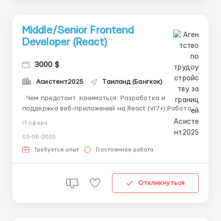
Middle/Senior Frontend
Developer (React)
3000 $
Асистент2025
Таиланд (Бангкок)
Чем предстоит заниматься: Разработка и
поддержка веб-приложений на React (v17+) Работа с
REST API Участие в проектировании UI/UX
IT-сфера
совместно с дизайнером и продакт-менеджером
03-06-2025
Поддержка и развитие внутренней UI-библиотеки
компонентов Что мы ожидаем от кандидата: 3+ лет
Требуется опыт
Постоянная работа
...
Откликнуться