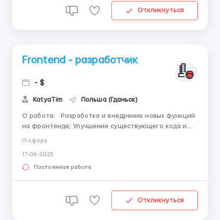
Откликнуться
Frontend - разработчик
- $
KatyaTim
Польша (Гданьск)
О работе: Разработка и внедрение новых функций
на фронтенде; Улучшение существующего кода и
оптимизация производительности; Работа с
IT-сфера
различными фреймворками, такими как React.js и
17-06-2025
Vue.js; Работа с другими инструментами
разработки, такими как Git, npm и др. Требования: ...
Постоянная работа
Откликнуться