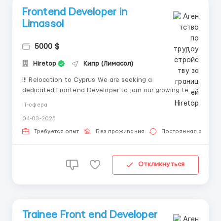
Frontend Developer in
Limassol
5000 $
Hiretop
Кипр (Лимасол)
!!! Relocation to Cyprus We are seeking a
dedicated Frontend Developer to join our growing tech
company focused on developing innovative payment
IT-сфера
solutions. In this role, you’ll translate visual designs
04-03-2025
into engaging, pixel-perfect user interfaces,
collaborate closely with both des...
Требуется опыт
Без проживания
Постоянная работа
Откликнуться
Trainee Front end Developer