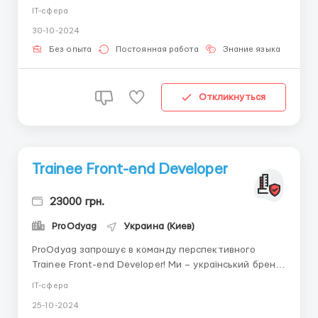
сучасних веб-додатків. Якщо ви захоплюєтеся
IT-сфера
новими технологіями, маєте креативний підхід до
30-10-2024
розв'язання задач і бажаєте працювати в дружній та
підтримуючій атмосфері, ми раді вас бачити!
Без опыта
Постоянная работа
Знание языка
Дл
Обов'язк...
Откликнуться
Trainee Front-end Developer
23000 грн.
ProOdyag
Украина (Киев)
ProOdyag запрошує в команду перспективного
Trainee Front-end Developer! Ми – український бренд,
який створює якісну онлайн-платформу для шопінгу,
IT-сфера
і зараз нам потрібен молодий спеціаліст, готовий
25-10-2024
навчатися та вдосконалювати свої навички у