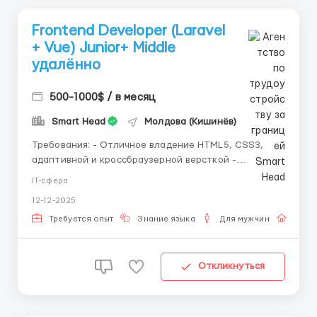
Frontend Developer (Laravel
+ Vue) Junior+ Middle
удалённо
500-1000$ / в месяц
Smart Head
Молдова (Кишинёв)
Требования: - Отличное владение HTML5, CSS3,
адаптивной и кроссбраузерной версткой -
Уверенная работа с Bootstrap - Знание JavaScript,
IT-сфера
понимание структуры и принципов написания
12-12-2025
читаемого, поддерживаемого кода - Базовые знания
Laravel: понимание структуры фреймворка, Blade,
Требуется опыт
Знание языка
Для мужчин
Рабо
маршрутов, ком...
Откликнуться