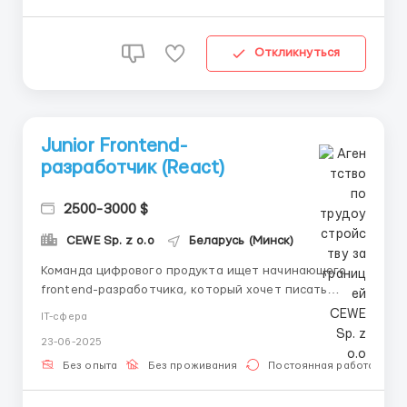
Откликнуться
Junior Frontend-
разработчик (React)
2500-3000 $
CEWE Sp. z o.o
Беларусь (Минск)
Команда цифрового продукта ищет начинающего
frontend-разработчика, который хочет писать
чистый код и расти в команде. Твои задачи: •
IT-сфера
Разработка пользовательских интерфейсов; •
23-06-2025
Работа с компонентами (React + Tailwind/SCSS); •
Интеграция с backend API; • Участие в планирован...
Без опыта
Без проживания
Постоянная работа