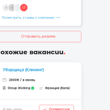
a
a
17
Посмотреть отзывы о компании ⟶
Отправить резюме
охожие вакансии
.
Уборщица (Клининг)
2600€ / в месяц
Group Working
Франция (Кале)
Откликнуться
41 мин. назад