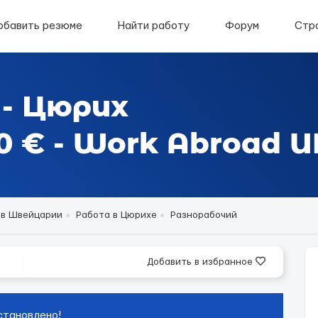
обавить резюме
Найти работу
Форум
Стр
 - Цюрих
 € - Work Abroad U
 в Швейцарии
Работа в Цюрихе
Разнорабочий
Добавить в избранное
становлено!