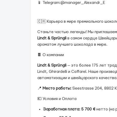
📱 Telegram:@manager_Alexandr_E
🇨🇭 Карьера в мире премиального шокола
Станьте частью легенды! Мы приглашаем
Lindt & Sprüngli
в самом сердце Швейцарии
ароматом лучшего шоколада в мире.
🍫 О компании
Lindt & Sprüngli
— это более 175 лет тра
Lindt, Ghirardelli и Caffarel. Наше прои
автоматизации и швейцарского качества
📍
Место работы:
Seestrasse 204, 8802 Ki
💶 Условия и Оплата
Заработная плата:
5 700 €
нетто (на р