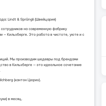
да: Lindt & Sprüngli (Швейцария)
 сотрудников на современную фабрику
 — Кильхберге. Это работа в чистоте, уюте и с
диций. Мы производим шедевры под брендами
зводство в Кильхберге — это идеальное сочетание
.
lchberg (кантон Цюрих).
уки) в месяц.