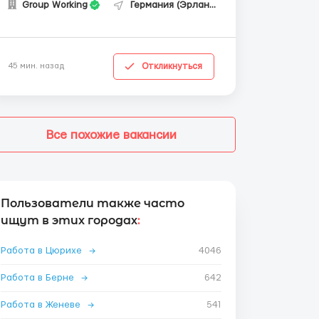
Group Working
Германия (Эрланген)
Откликнуться
45 мин. назад
Все похожие вакансии
Пользователи также часто
ищут в этих городах
:
Работа в Цюрихе
→
4046
Работа в Берне
→
642
Работа в Женеве
→
541