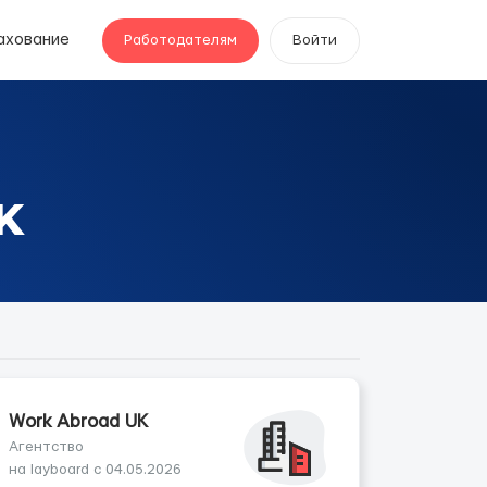
ахование
Работодателям
Войти
K
Work Abroad UK
Агентство
на layboard с 04.05.2026