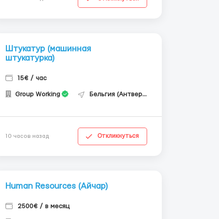
Штукатур (машинная
штукатурка)
15€ / час
Group Working
Бельгия (Антверпен)
Откликнуться
10 часов назад
Human Resources (Айчар)
2500€ / в месяц