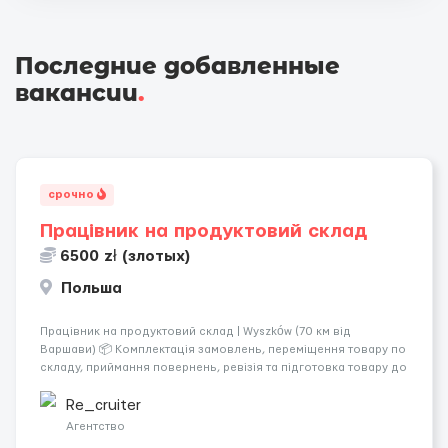
Последние добавленные
вакансии
.
срочно
Працівник на продуктовий склад
6500 zł (злотых)
Польша
Працівник на продуктовий склад | Wyszków (70 км від
Варшави) 📦 Комплектація замовлень, переміщення товару по
складу, приймання повернень, ревізія та підготовка товару до
відправлення. 💰 Оплата: перші 2 тижні — 24 зл/год нетто, далі
— акордна система оплати (можливий заробіто...
Re_cruiter
Агентство