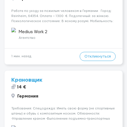
Работа по уходу за пожилым человеком в Германии Город:
Reinheim, 64354. Оплата — 1300 €. Подопечный: за жінкою.
Психологическое состояние: В ясному розумі. Мобильность:
Прикутий до ліжка (можливість сидіти є). Ночной уход:
Прокидається один-два рази за ніч. &nb...
Medius Work 2
Агентство
Откликнуться
1 мин. назад
Крановщик
14 €
Германия
Требования: Спецодежда: Иметь свою форму (не спортивные
штаны) и обувь с композитным носком. Обязанности:
-Управление краном -Выполнение подъемно-транспортных
работ на строительных объектах, -Соблюдение правил и