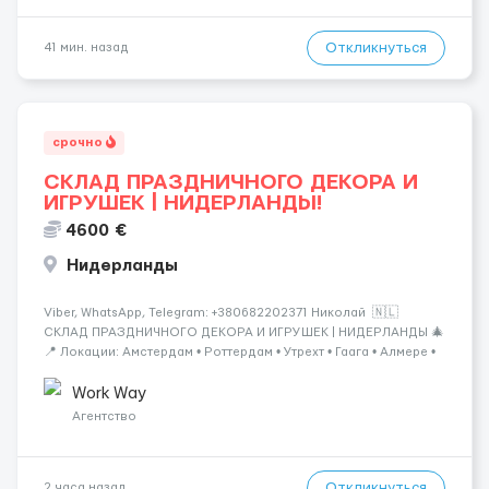
Откликнуться
41 мин. назад
срочно
СКЛАД ПРАЗДНИЧНОГО ДЕКОРА И
ИГРУШЕК | НИДЕРЛАНДЫ!
4600 €
Нидерланды
Viber, WhatsApp, Telegram: +380682202371 Николай 🇳🇱
СКЛАД ПРАЗДНИЧНОГО ДЕКОРА И ИГРУШЕК | НИДЕРЛАНДЫ 🎄
📍 Локации: Амстердам • Роттердам • Утрехт • Гаага • Алмере •
Тилбург • Эйндховен Крупный логистический комплекс,
занимающийся хранением и отправкой праз...
Work Way
Агентство
Откликнуться
2 часа назад