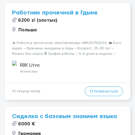
Работник прачечной в Гдыне
6200 zł (злотых)
Польша
🔥 Работа в прачечной, viber/whatsapp +48505750030; 💼 Кого
ищем: — Мужчины, женщины и пары — Возраст: 25–55 лет —
Можно без опыта 📆 График работы: — 5–6 дней в неделю —
Смены по 12 часов (день/ночь 2/2): 🕕 06:00–18:00 /
18:0...
RBK Litva
Агентство
Откликнуться
16 секунд назад
Сиделка с базовым знанием языка
6000 €
Германия