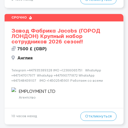
СРОЧНО
Завод Фабрика Jacobs (ГОРОД
ЛОНДОН) Крупный набор
сотрудников 2026 сезон!!
7500 £ (GBP)
Англия
Telegram +447935389328 IMO +12366065751 WhatsApp
+447347017977 WhatsApp +447990771872 WhatsApp
+447348439107 IMO +14502545901 Работаем со всеми
странами СНГ И ВСЕМ МИРОМ ВСЕ СТРАНЫ ВСЕ НАЦИИ
СДЕЛАЙ СКРИНШОТ! Telegram:@Vitali_Novikovs Telegram
EMPLOYMENT LTD
@Vitali...
Агентство
Откликнуться
10 часов назад