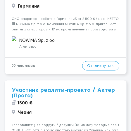
Германия
CNC-оператор — работа в Германии 💰 от 2 500 € / мес. NETTO
🏢 NOWIMA Sp. z o.o. Компания NOWIMA Sp. z o.o. приглашает
опытных операторов ЧПУ на промышленные производства в
Германии. Прямой контракт. Стабильная загрузка.
Проживание, оформление и билеты — за счёт компани...
NOWIMA Sp. z oo
Агентство
Откликнуться
55 мин. назад
Участник реалити-проекта / Актер
(Прага)
1500 €
Чехия
Требования: Две подруги / девушки (18–35 лет) Молодые пары
(М+Ж, 18–35 лет) с возможностью выезда из Украины или уже