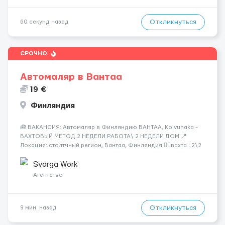
Откликнуться
60 секунд назад
СРОЧНО
Автомаляр в Вантаа
19 €
Финляндия
🧰 ВАКАНСИЯ: Автомаляр в Финляндию ВАНТАА, Koivuhaka -
ВАХТОВЫЙ МЕТОД 2 НЕДЕЛИ РАБОТА\ 2 НЕДЕЛИ ДОМ 📍
Локация: столтчный регион, Вантаа, Финляндия 👌🏻вахта : 2\2
недели 📅 Старт: как только вас утверждают 💶 Зарплата: 19 €/
час брутто 🏠 Жильё: предоставляется БЕСПЛАТНО 📞
Svarga Work
Контакт: +3725672...
Агентство
Откликнуться
9 мин. назад