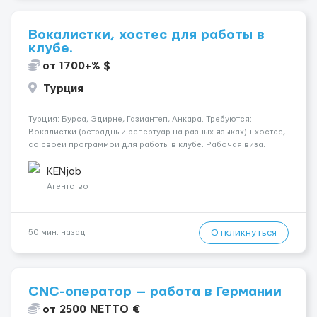
Вокалистки, хостес для работы в
клубе.
от 1700+% $
Турция
Турция: Бурса, Эдирне, Газиантеп, Анкара. Требуются:
Вокалистки (эстрадный репертуар на разных языках) + хостеc,
со своей программой для работы в клубе. Рабочая виза.
Контракт от четырех месяцев до года. Короткий контракт от
одного до трех месяцев. Мед. страховка. Высокая зарплат...
KENjob
Агентство
Откликнуться
50 мин. назад
CNC-оператор — работа в Германии
от 2500 NETTO €