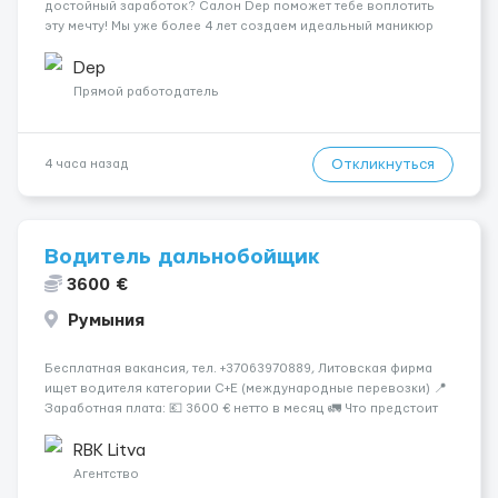
достойный заработок? Салон Dep поможет тебе воплотить
эту мечту! Мы уже более 4 лет создаем идеальный маникюр
для наших клиенток и всегда рады новым талантам.
Благодаря большой базе постоянных клиентов и плотной
Dep
записи на месяц вперед, мы ...
Прямой работодатель
Откликнуться
4 часа назад
Водитель дальнобойщик
3600 €
Румыния
Бесплатная вакансия, тел. +37063970889, Литовская фирма
ищет водителя категории C+E (международные перевозки) 📍
Заработная плата: 💶 3600 € нетто в месяц 🚛 Что предстоит
делать: Международные перевозки на тентах и
рефрижераторах. В среднем 400–500 км в день. Погрузки и
RBK Litva
разгрузки...
Агентство