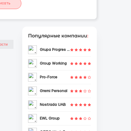
исать
Популярные компании
:
Grupa Progres Sp. z o.o.
Group Working
Pro-Force
Gremi Personal
Nostrada UAB
EWL Group