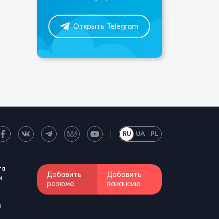
Открыть Telegram
RU
UA
PL
та
Добавить
Добавить
м
резюме
вакансию
и