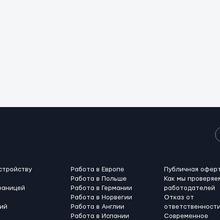
стройству
Работа в Европе
Публичная офер
Работа в Польше
Как мы проверяе
раницей
Работа в Германии
работодателей
Работа в Норвегии
Отказ от
ий
Работа в Англии
ответственност
Работа в Испании
Современное