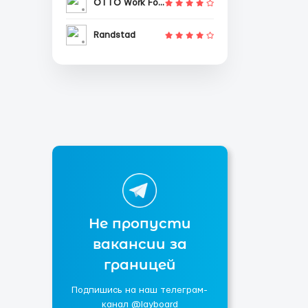
OTTO Work Force
Randstad
Не пропусти
вакансии за
границей
Подпишись на наш телеграм-
канал @layboard