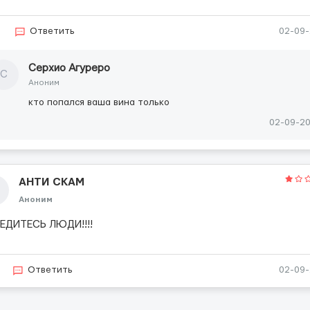
2
Ответить
02-09
Серхио Агуреро
С
Аноним
кто попался ваша вина только
02-09-2
АНТИ СКАМ
Аноним
ВЕДИТЕСЬ ЛЮДИ!!!!
Ответить
02-09