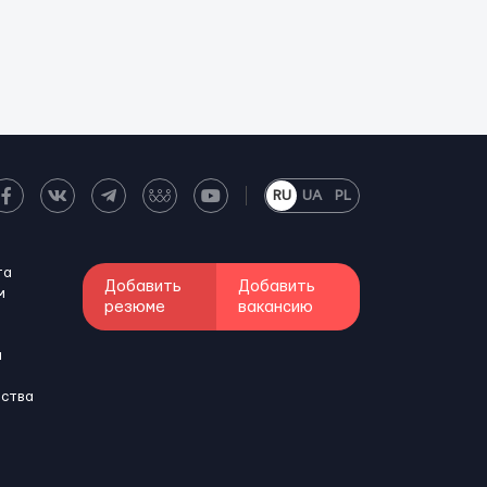
RU
UA
PL
та
Добавить
Добавить
м
резюме
вакансию
и
бства