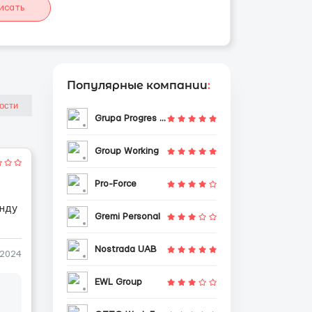
исать
Популярные компании
:
Grupa Progres Sp. z o.o.
Group Working
Pro-Force
анду
Gremi Personal
Nostrada UAB
-2024
EWL Group