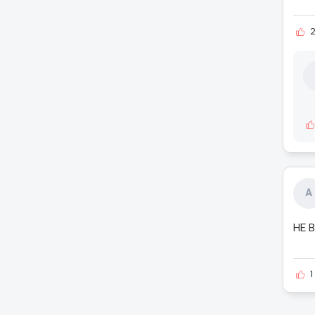
А
НЕ 
1