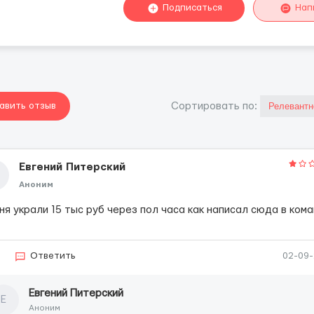
Подписаться
Нап
авить отзыв
Cортировать по:
Евгений Питерский
Аноним
ня украли 15 тыс руб через пол часа как написал сюда в ком
6
Ответить
02-09
Евгений Питерский
Е
Аноним