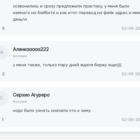
созвонились и сразу предложили практику, у меня было
немного на байбите и как итог перевод на фейк адрес и ми
деньги
5
02-09-2
Аленкааааа222
А
Аноним
у меня также, только пару дней ждала биржу еще((((
2
02-09-2
Серхио Агуреро
С
Аноним
надо было узнать сначала что к чему
1
02-09-2