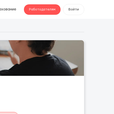
ахование
Работодателям
Войти