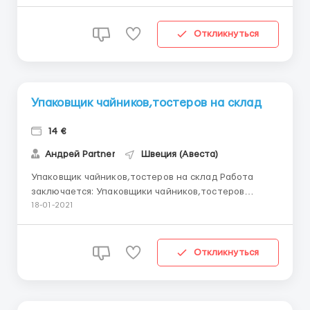
упаковка товара комплектация заказов работа со
сканером проверка качества Оплата;14 евро ча...
Откликнуться
Упаковщик чайников,тостеров на склад
14 €
Андрей Partner
Швеция (Авеста)
Упаковщик чайников,тостеров на склад Работа
заключается: Упаковщики чайников,тостеров
Швеция,Авеста упаковка товара комплектация
18-01-2021
заказов работа со сканером проверка качества
Оплата;14 евро час (возможны переработки)
Жилье:бесп...
Откликнуться