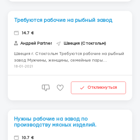
Требуются рабочие на рыбный завод
14.7 €
Андрей Partner
Швеция (Стокгольм)
Швеция г. Стокгольм Требуются рабочие на рыбный
завод Мужчины, женщины, семейные пары
возрастом до 55 лет. Обязанности: • работа на
18-01-2021
конвейере, чистка, потрошение,снятие шкурки с
селёдки нарезка рыбного филе; • прокалывание
рыбы для копчения; • сортировка рыбы, упаковка
Откликнуться
ры...
Нужны рабочие на завод по
производству мясных изделий.
10.7 €