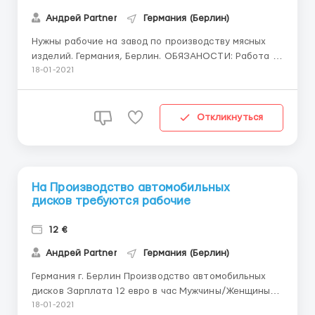
Андрей Partner
Германия (Берлин)
Нужны рабочие на завод по производству мясных
изделий. Германия, Берлин. ОБЯЗАНОСТИ: Работа в
цеху готовой продукции. Готовые мясные изделия
18-01-2021
поступают на ленты которые необходимо
сортировать, упаковывать, складывать в ящики. Это
не тяжелая работа но быстрая и ответственная.
Откликнуться
Температура в це...
На Производство автомобильных
дисков требуются рабочие
12 €
Андрей Partner
Германия (Берлин)
Германия г. Берлин Производство автомобильных
дисков Зарплата 12 евро в час Мужчины/Женщины/
Семейные пары Возраст от 18 до 60 Обязанности:
18-01-2021