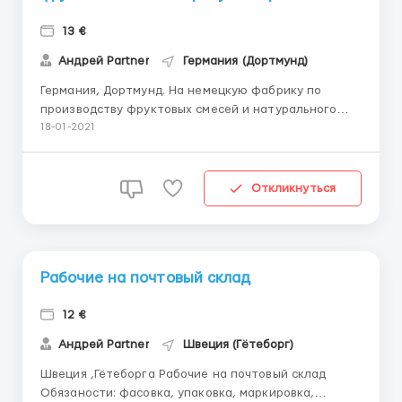
13 €
Андрей Partner
Германия (Дортмунд)
Германия, Дортмунд. На немецкую фабрику по
производству фруктовых смесей и натурального
сока в срочном порядке требуются сотрудники.
18-01-2021
Работа физически не тяжелая! Подходит для
мужчин, женщин, семейных пар! Условия работы:
график работы: 5 дней в неделю (понедельник -
Откликнуться
пятница) рабочие смены от...
Рабочие на почтовый склад
12 €
Андрей Partner
Швеция (Гётеборг)
Швеция ,Гётеборга Рабочие на почтовый склад
Обязаности: фасовка, упаковка, маркировка,