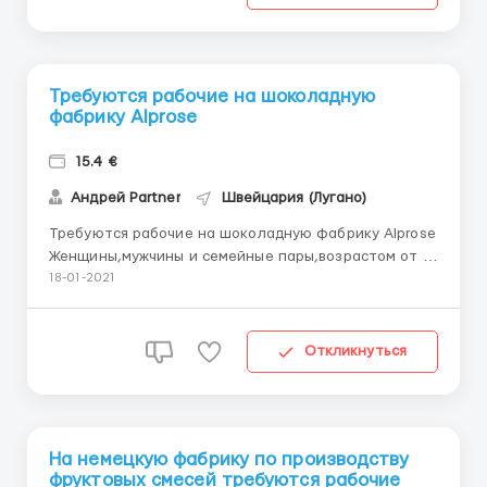
з...
Требуются рабочие на шоколадную
фабрику Alprose
15.4 €
Андрей Partner
Швейцария (Лугано)
Требуются рабочие на шоколадную фабрику Alprose
Женщины,мужчины и семейные пары,возрастом от 19
до 60 лет. Местоположение:Швейцария , Лугано .
18-01-2021
Обязанности: сортировка, упаковка и расфасовка
продукции, сканирование и контроль качества
продукции. Опыт работы и знание языка не
Откликнуться
требуются. Гра...
На немецкую фабрику по производству
фруктовых смесей требуются рабочие