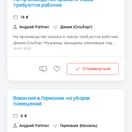
требуются рабочие
14 €
Андрей Partner
Дания (Ольборг)
На производство краски и лаков требуются рабочие
Дания,Ольборг Мужчины, женщины (семейные пары),
возраста от 18 до 58 лет; Физически несложная
18-01-2021
работа, подходит для всех, опыт работы не
требуется. Ваши обязанности: • Введение счета
продукции • расфасовка продукции по ящикам • ...
Откликнуться
Вакансия в Германии на уборке
помещений
6 €
Андрей Partner
Германия (Кассель)