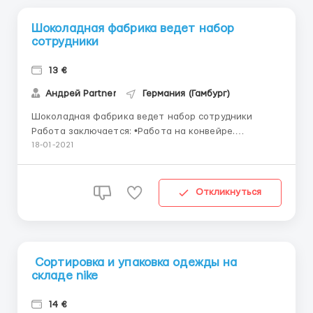
Шоколадная фабрика ведет набор
сотрудники
13 €
Андрей Partner
Германия (Гамбург)
Шоколадная фабрика ведет набор сотрудники
Работа заключается: •Работа на конвейре.
•Упаковка готовой продукции. •Введения счета
18-01-2021
продукции. •Работа со сканером. •Стикеровка
продукции. •Фасовка продукции. •Расфасовка
продукции по ящикам. Местоположе...
Откликнуться
Сортировка и упаковка одежды на
складе nike
14 €