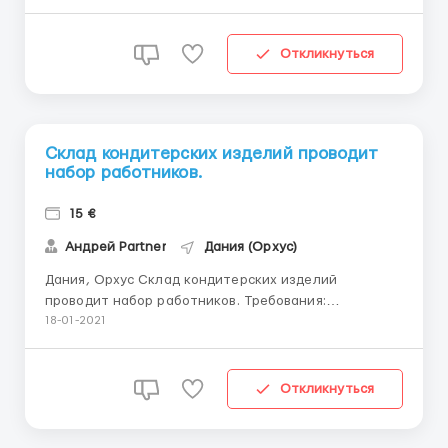
•Упаковка •Стикеровка •Проверка на целостность
•Сортировка Требования: •Без опыта работы
•Знание иностранных я...
Откликнуться
Склад кондитерских изделий проводит
набор работников.
15 €
Андрей Partner
Дания (Орхус)
Дания, Орхус Склад кондитерских изделий
проводит набор работников. Требования:
Мужчины,Женщины,Семейные пары до 55 лет. Нужны:
18-01-2021
Упаковщики Стикеровщики Сортировщики
Маркировщики Оплата: 15 евро в час. Рабочий день
с 8:00-20:00. С Понедельника по Пятницу. 264
Откликнуться
рабочих часов в месяц...