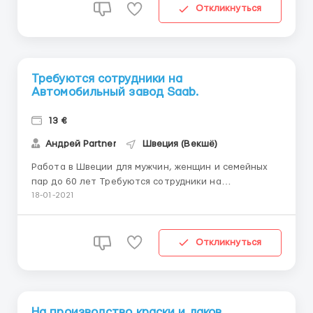
работы : 10 часов • Спец.од...
Откликнуться
Требуются сотрудники на
Автомобильный завод Saab.
13 €
Андрей Partner
Швеция (Векшё)
Работа в Швеции для мужчин, женщин и семейных
пар до 60 лет Требуются сотрудники на
Автомобильный завод Saab. |Позиция: для
18-01-2021
мужчин,женщин,семейных пар| Работа заключается
в комплектации автозапчастей, контроле качества
и шлифовании. Местоположение: Швеция г.Векшё
Откликнуться
Заработная пл...
На производство краски и лаков