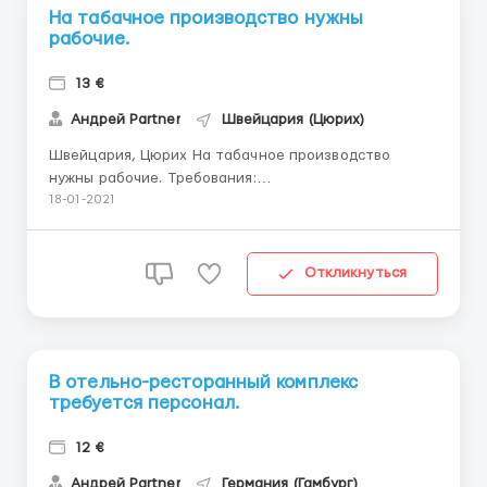
На табачное производство нужны
рабочие.
13 €
Андрей Partner
Швейцария (Цюрих)
Швейцария, Цюрих На табачное производство
нужны рабочие. Требования:
мужчины,женщины,семейные пары до 55 лет. Нужны:
18-01-2021
Упаковщики Сортировщики Маркировщики Оплата:
13 евро в час. Рабочий дни с 8:00-20:00. Рабочие дни:
Пн по Пт.Сб по Вс. Проживание: Выделяется комната
Откликнуться
в хостеле,в комн...
В отельно-ресторанный комплекс
требуется персонал.
12 €
Андрей Partner
Германия (Гамбург)