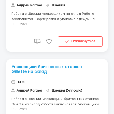
Андрей Partner
Швеция
Работа в Швеции упаковщиком на склад Работа
заключается: Сортировка и упаковка одежды на
складе nike комплектация заказов упаковка товара
18-01-2021
проверка качества работа со сканером Условия
работы: Работа в светлом и чистом помещении 6
дней в неделю по 8/...
Откликнуться
Упаковщики бритвенных станков
Gillette на склад
14 €
Андрей Partner
Швеция (Уппсала)
Работа в Швеции Упаковщики бритвенных станков
Gillette на склад Работа заключается: Упаковщики
бритвенных станков Gillette Швеция,Аппсула
18-01-2021