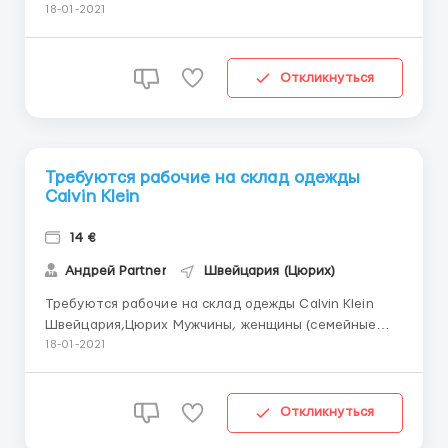
сканирование почты Требования: мужчины,
18-01-2021
женщины, семейные пары до 60 лет;
Профессиональный опыт не требуется; Знание
иностранного языка не требуется; Личные качества:
Откликнуться
желание работать и зарабатывать, в...
Требуются рабочие на склад одежды
Calvin Klein
14 €
Андрей Partner
Швейцария (Цюрих)
Требуются рабочие на склад одежды Calvin Klein
Швейцария,Цюрих Мужчины, женщины (семейные
пары), возраста от 20 до 50 лет; Обязанности: •
18-01-2021
Работа заключается в сортировке и переупаковке
одежды, обуви,сумок и аксесуаров. • Введение
данных с товара при помощи сканера в компьютер.
Откликнуться
•...