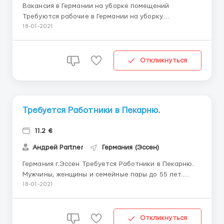
Вакансия в Германии на уборке помещений
Требуются рабочие в Германии на уборку
помещений. Местоположение: город Кассель
18-01-2021
Оформление по командировке от польской фирмы.
Уборка в частных домах и офисах. Заработная
плата: 6 евро в час. График работы: 5-6 дней в
Откликнуться
неделю по 10 часов в день...
Требуется Работники в Пекарню.
11.2 €
Андрей Partner
Германия (Эссен)
Германия г.Эссен Требуется Работники в Пекарню.
Мужчины, женщины и семейные пары до 55 лет.
Контроль качества продукции, ставить продукцию
18-01-2021
на поддон и дальше на ленту. Зарплата: 11.2 евро/
час. 8-12 часов в день. 5-6 дней в неделю.
Проживание в комфортном доме квартирного типа,
Откликнуться