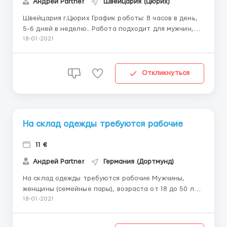
Андрей Partner
Швейцария (Цюрих)
Швейцария г.Цюрих График работы: 8 часов в день,
5-6 дней в неделю.. Работа подходит для мужчин,
женщин, семейных пар. Обязанности: – работа на
18-01-2021
конвейере; - контроль качества; – упаковка
продукции. Требования: – возраст от 19 до 56 лет; –
опыт работы и знан...
Откликнуться
На склад одежды требуются рабочие
11 €
Андрей Partner
Германия (Дортмунд)
На склад одежды требуются рабочие Мужчины,
женщины (семейные пары), возраста от 18 до 50 лет;
Германия г.Дортмунд склад Nike Обязанности:
18-01-2021
•Фасовка •Упаковка •Стикеровка •Погрузка/
Разгрузка Условия: Оплата: 11 евро/час График