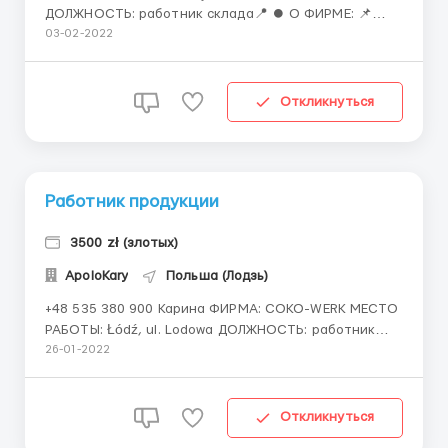
ДОЛЖНОСТЬ: работник склада📍 ⏺ О ФИРМЕ: 📌
Фирма Rhenus Logistics предоставляет услуги в
03-02-2022
области складской логистики, транспортной
логистики, портовых услуг, и т.д.📌 💰 ОПЛАТА: ●
19.70 зл/час брутто - после 26 лет🔥 ● 15.91 зл/
Откликнуться
нетто - до 26 лет🔥 ...
Работник продукции
3500 zł (злотых)
ApoloKary
Польша (Лодзь)
+48 535 380 900 Карина ФИРМА: COKO-WERK МЕСТО
РАБОТЫ: Łódź, ul. Lodowa ДОЛЖНОСТЬ: работник
продукции О ФИРМЕ: Фирма Coko-Werk известна
26-01-2022
литьем пластмасс под давлением и
специализируется на производстве крупных
элементов. Coko-Werk производит пластиковые
Откликнуться
детали для посудомоечных машин,...