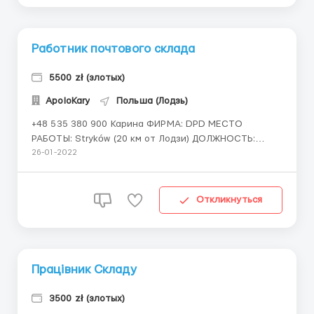
Работник почтового склада
5500 zł (злотых)
ApoloKary
Польша (Лодзь)
+48 535 380 900 Карина ФИРМА: DPD МЕСТО
РАБОТЫ: Stryków (20 км от Лодзи) ДОЛЖНОСТЬ:
работник почтового склада О ФИРМЕ: DPD -
26-01-2022
международная служба экспресс-доставки. Также
DPD есть частью одной из крупнейших
логистических сетей в Европе ОПЛАТА ● 15,01 зл/час
Откликнуться
нетто ● 18.01 зл/...
Працівник Складу
3500 zł (злотых)