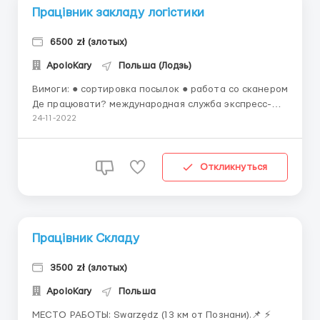
Працівник закладу логістики
6500 zł (злотых)
ApoloKary
Польша (Лодзь)
Вимоги: ● сортировка посылок ● работа со сканером
Де працювати? международная служба экспресс-
доставки. Также предприятие есть частью одной из
24-11-2022
крупнейших логистических сетей в Европе Умови
роботи: ОПЛАТА: ● 18.00 зл/час нетто ● 22.30 до 26
лет со статусом студента Г...
Откликнуться
Працівник Складу
3500 zł (злотых)
ApoloKary
Польша
МЕСТО РАБОТЫ: Swarzędz (13 км от Познани).📌 ⚡