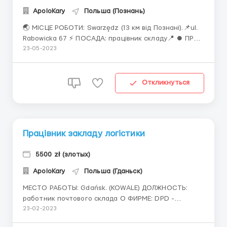
ApoloKary
Польша (Познань)
🌏 МІСЦЕ РОБОТИ: Swarzędz (13 км від Познані).📌ul.
Rabowicka 67 ⚡ ПОСАДА: працівник складу📍 ⏺ ПРО
ФІРМУ: 📌Фірма Rhenus Logistics надає послуги в
23-05-2023
галузі складської логістики, транспортної логістики,
портових послуг, і т.д.📌 💰 ОПЛАТА: ● 20.00 зл/год
нетто ● 22.80 до 26 років зі статусом сту...
Откликнуться
Працівник закладу логістики
5500 zł (злотых)
ApoloKary
Польша (Гданьск)
МЕСТО РАБОТЫ: Gdańsk. (KOWALE) ДОЛЖНОСТЬ:
работник почтового склада О ФИРМЕ: DPD -
международная служба экспресс-доставки. Также
23-02-2023
DPD есть частью одной из крупнейших