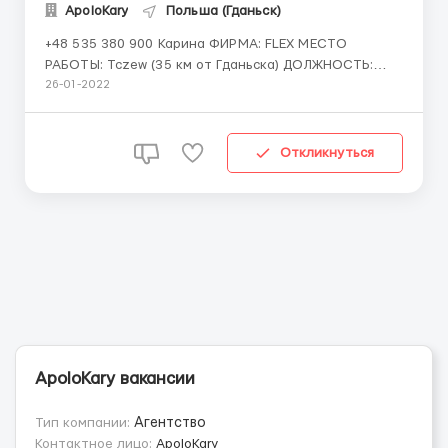
ApoloKary
Польша (Гданьск)
+48 535 380 900 Карина ФИРМА: FLEX МЕСТО
РАБОТЫ: Tczew (35 км от Гданьска) ДОЛЖНОСТЬ:
работник производственной линии / работник
26-01-2022
продукции О ФИРМЕ: Фирма FLEX в Тчеве
занимается упаковкой и монтажом датчиков дыма и
bluetooth-гарнитуры. Те, кто один раз устраивается
Откликнуться
на работу на FLEX, больше...
ApoloKary вакансии
Тип компании:
Агентство
Контактное лицо:
ApoloKary