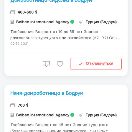
Домработница-сиделка в Бодрум
400-600 $
Baiben International Agency
Турция (Бодрум)
Требования: Возраст от 19 до 55 лет Знание
разговорного турецкого или английского (А2 -B2) Опыт
работы сиделкой с возможностью предоставить
02-12-2021
рекомендации Или официальный сертификат,
подтверждающий Ваше медицинское образование
Жить/готовность переехать в Бодруме Возможность
Откликнуться
проживать в...
Няня-домработница в Бодрум
700 $
Baiben International Agency
Турция (Бодрум)
Требования: Возраст до 45 лет Знание турецкого
(базовый уровень) Знание английского (B1+) Опыт