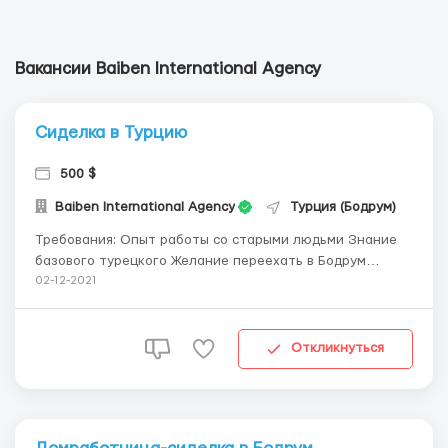
Вакансии Baiben International Agency
Сиделка в Турцию
500 $
Baiben International Agency
Турция (Бодрум)
Требования: Опыт работы со старыми людьми Знание
базового турецкого Желание переехать в Бодрум
Ответственность Где работать? Бодрум, Турция
02-12-2021
Проживание в доме с пожилой женщиной Условия
работы: Уход за пожилой женщиной (компаньон)
Ежедневная проверка сахара в кр...
Откликнуться