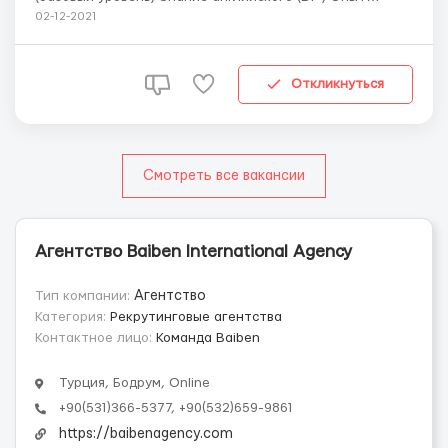
работы воспитателем приветствуется Опыт работы
02-12-2021
семейной няней Умение находить общий язык с детьми
Жить в Бодруме / готовность переехать в этот город
Где работать? Двухэтажный д...
Откликнуться
Смотреть все вакансии
Агентство Baiben International Agency
Тип компании:
Агентство
Категория:
Рекрутинговые агентства
Контактное лицо:
Команда Baiben
Турция, Бодрум, Online
+90(531)366-5377, +90(532)659-9861
https://baibenagency.com