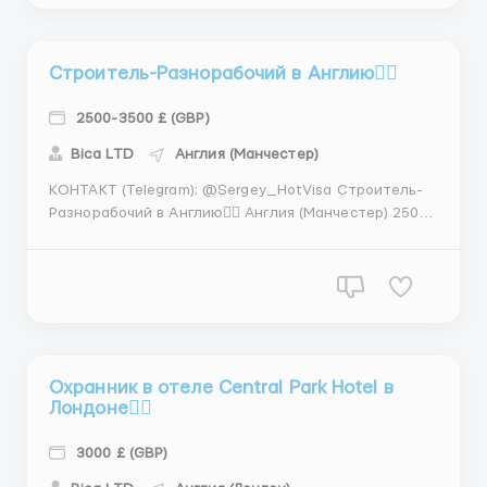
Строитель-Разнорабочий в Англию👷‍♂️
2500-3500 £ (GBP)
Bica LТD
Англия (Манчестер)
КОНТАКТ (Telegram): @Sergey_HotVisa Строитель-
Разнорабочий в Англию👷‍♂️ Англия (Манчестер) 2500-
3500 £ (GBP) Требования: • Желание работать и
учиться новому • Трудоспособность и
целеустремлённость. • Опыт работы в
строительстве ...
Охранник в отеле Central Park Hotel в
Лондоне👮‍♂️
3000 £ (GBP)