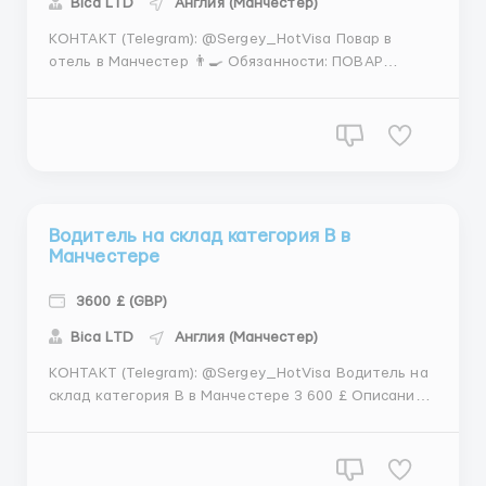
Bica LТD
Англия (Манчестер)
КОНТАКТ (Telegram): @Sergey_HotVisa Повар в
отель в Манчестер 👨‍🍳 Обязанности: ПОВАР
-Приготовление блюд в соответствии с рецептами
ресторана, а также реализация собственных идей
-Поддержание порядка на рабочем месте
Требования: -Умение работать в команде -Дост...
Водитель на склад категория B в
Манчестере
3600 £ (GBP)
Bica LТD
Англия (Манчестер)
КОНТАКТ (Telegram): @Sergey_HotVisa Водитель на
склад категория B в Манчестере 3 600 £ Описание
вакансии Водитель категории B Открыт набор
водителей категории В. Работа легкая, обязательно
проводят инструктаж и показывают рабочее место.