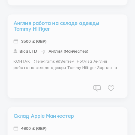
Требования: - Мужчины, женщины от...
Англия работа на складе одежды
Tommy Hilfiger
3500 £ (GBP)
Bica LТD
Англия (Манчестер)
КОНТАКТ (Telegram): @Sergey_HotVisa Англия
работа на складе одежды Tommy Hilfiger Зарплата:
3500 £ (GBP) Местоположение: Англия (Манчестер)
Внимание у Нас работа в Англии круглый год! Tommy
Hilfiger - склад брендовой одежды и аксессуаров
Работа для граждан СНГ М...
Склад Apple Манчестер
4300 £ (GBP)