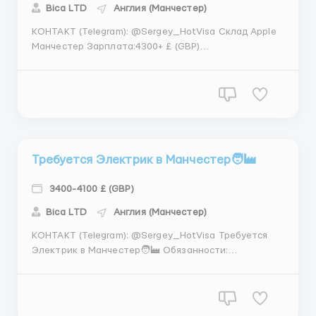
Bica LТD
Англия (Манчестер)
КОНТАКТ (Telegram): @Sergey_HotVisa Склад Apple
Манчестер Зарплата:4300+ £ (GBP)
Местоположение:Англия (Манчестер) Работаем с
СНГ Требования: Мужчины, женщины, семейные
пары; Возраст от 18 - 60лет. • Работодатель
бесплатно предоставляет частные дома\квар...
Требуется Электрик в Манчестер🧑‍🏭
3400-4100 £ (GBP)
Bica LТD
Англия (Манчестер)
КОНТАКТ (Telegram): @Sergey_HotVisa Требуется
Электрик в Манчестер🧑‍🏭 Обязанности:
-проведение проводки -установка оборудования в
домах, офисах. Требования: -знание языка не
требуется (бригады русскоговорящие) -опыт работы
электриком от 1 года, диплом. График: 8-10 ч...