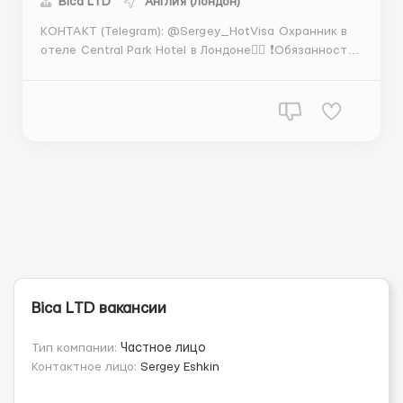
Bica LТD
Англия (Лондон)
КОНТАКТ (Telegram): @Sergey_HotVisa Охранник в
отеле Central Park Hotel в Лондоне👮‍♂️ ❗️Обязанности❗️
Обеспечение безопасности гостей и персонала
отеля. Патрулирование территории отеля и
контроль доступа. Реагирование на чрезвычайные
ситуации и оказание помощи в случае н...
Bica LТD вакансии
Тип компании:
Частное лицо
Контактное лицо:
Sergey Eshkin