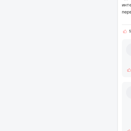
инт
пер