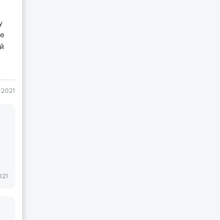
у
те
ый
-2021
021