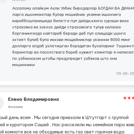
Ассалому алайкум Ахли Узбек биродарлар БОГДАН ВА ДИАН
ларга ишонманглар булар мошейник укамни ишончига
кириббошланишида билетга пул дейди,кенги сураши виза
страховка ва хокозо дейди страховкага тулув киласиз
борганингизда кайтариб беради деб пул олищади шунга
эхтиёт булиб була иккови мощейниклар уканнни 8000 минг
долларга алдаб ухлатишган борадиган бусаларинг Тошкент
боринглар ва пасолствага бориб хужжат клинглар я написал
по узбекиском штобы предупредит узбеков што они
мошенники
09-06-2
Елена Владимировна
Аноним
рый день всем . Мы сегодня приехали в Штутгарт с группой
ей и куратором Сашей . Нас расселили мы семейная пара жив
ой комнате все не обходимые есть газ свет горячая вода