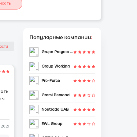
исать
Популярные компании
:
Grupa Progres Sp. z o.o.
Group Working
Pro-Force
хать
Gremi Personal
 я
Nostrada UAB
EWL Group
-2021