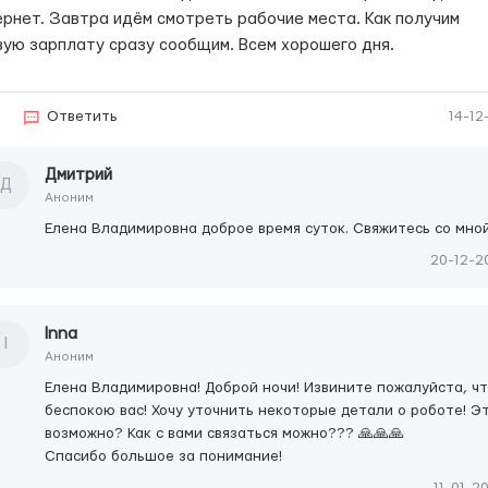
ернет. Завтра идём смотреть рабочие места. Как получим
вую зарплату сразу сообщим. Всем хорошего дня.
5
Ответить
14-12
Дмитрий
Д
Аноним
Елена Владимировна доброе время суток. Свяжитесь со мной
20-12-2
Inna
I
Аноним
Елена Владимировна! Доброй ночи! Извините пожалуйста, ч
беспокою вас! Хочу уточнить некоторые детали о роботе! Э
возможно? Как с вами связаться можно??? 🙏🙏🙏
Спасибо большое за понимание!