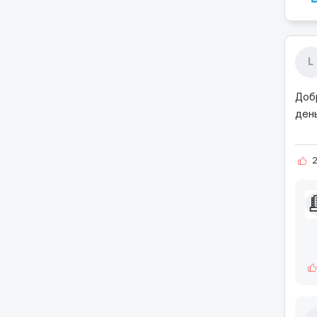
L
Доб
день