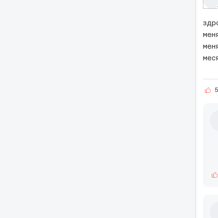
здра
мен
мен
мес