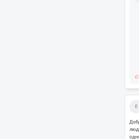
Е
Доб
люд
одн