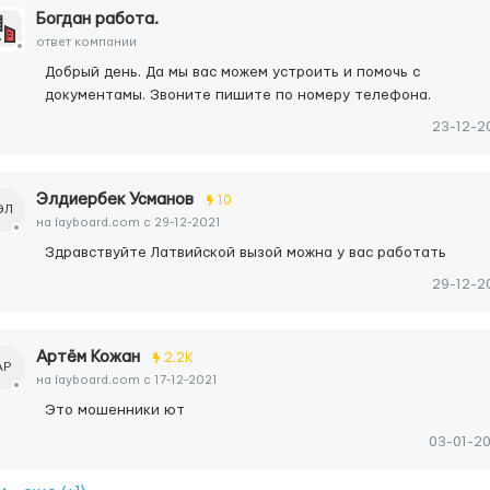
Богдан работа.
ответ компании
Добрый день. Да мы вас можем устроить и помочь с
документамы. Звоните пишите по номеру телефона.
23-12-2
Элдиербек Усманов
10
ЭЛ
на layboard.com c 29-12-2021
Здравствуйте Латвийской вызой можна у вас работать
29-12-2
Артём Кожан
2.2K
АР
на layboard.com c 17-12-2021
Это мошенники ют
03-01-2