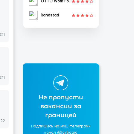
OTTO Work Force
Randstad
021
021
Не пропусти
вакансии за
границей
022
Подпишись на наш телеграм-
канал @layboard