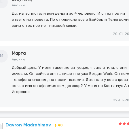
L
Аноним
Да, мы заплатили вам деньги за 4 человека. И с тех пор ни
ответа ни привета. По отключали всё и Вайбер и Телеграмм
вами с тех пор нет никакой связи.
20-01-2
Марта
М
Аноним
Добрый день. У меня такая же ситуация, я заплатила, а они
исчезли. Он сейчас опять пишет но уже Богдан Work. Он ном
телефона сменил , но песни похожие. Я хотела у вас спроси
на чье имя он оформил вам договор? У меня на Костянчук А
Игоревна
22-01-2
Davron Madrahimov
40