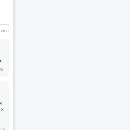
-2021
.
021
то
то