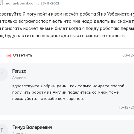
на layboard.com c 28-11-2021
вствуйте Я могу пойти к вам насчёт работа Я из Узбекистан 
я только загранпаспорт есть что мне надо делать вы сможе
я помогать насчёт визы и билет когда я пойду работаю перв
яц буду платить на всё расхода вы это сможете сделать
5
Ответить
03-12
Feruza
F
Аноним
здравствуйте Добрый день... как только найдете способ
получить работу из Англии поделитесь со мной тоже
пожалуйста.... спасибо вам заранее.
16-12-2
Тимур Валериевич
Т
Аноним