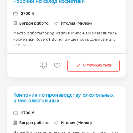
Рабочий на склад косметики
2700 €
Богдан работа.
Италия (Милан)
Место работы:город Италия Милан. Производитель
косметики Rose of Bulgaria ищет сотрудников на
упаковку своей продукции Требуются мужчины и
17-01-2022
женщины возрастом до 55 лет, знание языка не
требуется Обязанности: упаковка косметики в
коробки, работа со сканером, сбор заказов. Работа
Откликнуться
сидячая Условия:&mdas...
Компания по производству алкогольных
и без алкогольных
2700 €
Богдан работа.
Италия (Милан)
Италийская компания по производству алкогольных