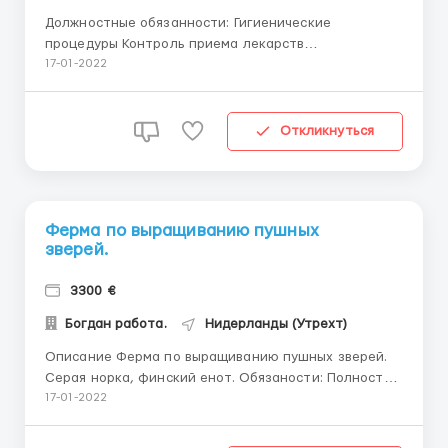
Должностные обязанности: Гигиенические
процедуры Контроль приема лекарств
Приготовление пищи Кормление пациента Уборка
17-01-2022
квартиры Стирка одежды Прогулка с пациентом
Требования: Знания немецкого языка не
обезательно. Возраст до 60 лет Приветствуется
Откликнуться
наличие водительских прав Трудолюбивая,
чистоплотная,...
Ферма по выращиванию пушных
зверей.
3300 €
Богдан работа.
Нидерланды (Утрехт)
Описание Ферма по выращиванию пушных зверей.
Серая норка, финский енот. Обязаности: Полностью
уход за зверьками,вычёсывание, кормление,поение
17-01-2022
зверьков, так же уборка за ними. Зарплата: 15 евро
в час 2800 - 3300 евро в мес. Жильё: