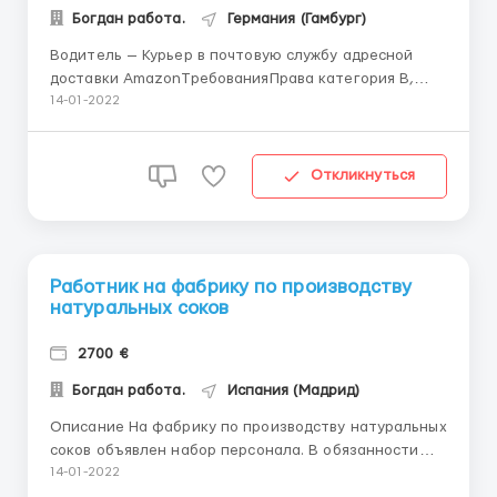
Богдан работа.
Германия (Гамбург)
Водитель — Курьер в почтовую службу адресной
доставки AmazonТребованияПрава категория В,
опыт управления БУСом., ответственность,
14-01-2022
порядочность, способность самостоятельно
принимать решения.Понимание сути работы
курьера. Без вредных привычек. Желание
Откликнуться
работать.Функции: Адресная доставкаОтбор пос...
Работник на фабрику по производству
натуральных соков
2700 €
Богдан работа.
Испания (Мадрид)
Описание На фабрику по производству натуральных
соков объявлен набор персонала. В обязанности
входит упаковка готовой продукции в картонные
14-01-2022
коробки, наклейка стикеров, маркировка работа со