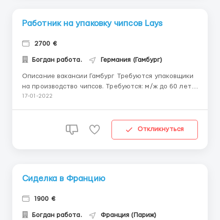
Работник на упаковку чипсов Lays
2700 €
Богдан работа.
Германия (Гамбург)
Описание вакансии Гамбург Требуются упаковщики
на производство чипсов. Требуются: м/ж до 60 лет.
О/р и знание языка не требуются. Обязанности:
17-01-2022
Контроль производственной линии Упаковка снеков
и чипсов в коробки. Проверка продукции на брак
Погрузка Оплата: 12-15 евро/час....
Откликнуться
Сиделка в Францию
1900 €
Богдан работа.
Франция (Париж)