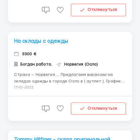
непрерывности производства; — Упаковка и
стикеровка готовой продукции; — Контроль ка...
Откликнуться
На склады с одежды
3300 €
Богдан работа.
Норвегия (Осло)
Страна — Норвегия… Предлагаем вакансии на
складах одежды в городе Осло в ( аутлет ). График
работы: 8-10 часов в день, 5-6 дней в неделю.
17-01-2022
Обязанности: – сортировка одежды (мужская,
женская, детская); – упаковка одежды. Требования: –
возраст от 19 до 60 лет; – без...
Откликнуться
Tommy Hilfiger - склад оригинальной