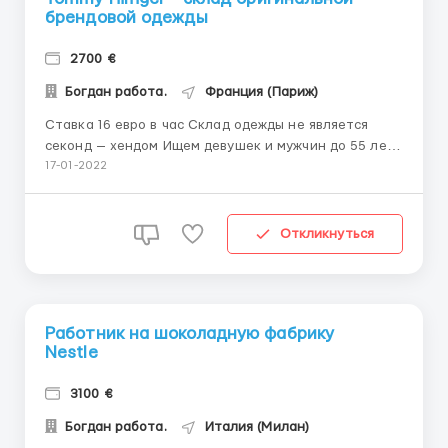
брендовой одежды
2700 €
Богдан работа.
Франция (Париж)
Ставка 16 евро в час Склад одежды не является
секонд — хендом Ищем девушек и мужчин до 55 лет
Работа с такими брендами как: Levi´s, Tom Tailor,
17-01-2022
COS, Hugo Boss, s´Oliver, Triumph, Liebeskind, Lui Jo,
Esprit, Calvin Klein, Guess, Inditex, Tommy Hilfiger,
Diesel, Jack &Jones, Ted ...
Откликнуться
Работник на шоколадную фабрику
Nestle
3100 €
Богдан работа.
Италия (Милан)