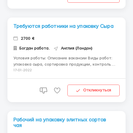
коробки; сорт...
Требуются работники на упаковку Сыра
2700 €
Богдан работа.
Англия (Лондон)
Условия работы: Описание вакансии Виды работ:
упаковка сыра, сортировка продукции, контроль
качества, отбраковка продукции, поддержание
17-01-2022
порядка на рабочем месте. Требования: Женщины,
семейные пары от 18 до 60 лет; без опыта работы;
добросовестный подход к выполняемым
Откликнуться
обязанностям; знание языка не об...
Рабочий на упаковку элитных сортов
чая