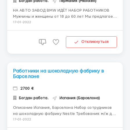
Богдан работа.
Германия (Мюнхен)
НА АВТО ЗАВОД BMW ИДЁТ НАБОР РАБОТНИКОВ
Мужчины и женщины от 18 до 60 лет Мы предлагаем:
-официальное трудоустройство -высокая и
17-01-2022
своевременная заработная плата(14€-16€/час)
-медицинская страховка -бесплатное проживание
-спецодежда выдаётся -автобус до места работы
Откликнуться
предоставляется. Обязанно...
Работники на шоколадную фабрику в
Барселоне
2700 €
Богдан работа.
Испания (Барселона)
Описание Испания, Барселона Набор сотрудников
на шоколадную фабрику Nestle Требования: м/ж до
60 лет. Обязанности: — Поставка товаров на
17-01-2022
производственной линии для обеспечения