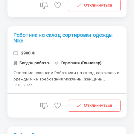
Предоставляется работодателем бесплатно, есть
Откликнуться
все не...
Работник на склад сортировки одежды
Nike
2900 €
Богдан работа.
Германия (Ганновер)
Описание вакансии Работники на склад сортировки
одежды Nike Требования:Мужчины, женщины,
сем.пары Обязанности: Загрузка и выгрузка товара
17-01-2022
Клеить этикетки на ящики Сканирование товара
Упаковка товара Заработная плата: 2200-2800€/
месяц График работы: 8-12 час/день. 5 ...
Откликнуться