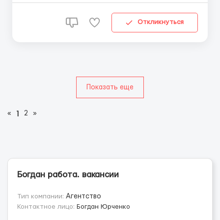
сканером, логистика. носить и как-то перемещать
коробки не нужно! График работы 12 часов в день 5
Откликнуться
дней в ...
Показать еще
«
2
»
1
Богдан работа. вакансии
Тип компании:
Агентство
Контактное лицо:
Богдан Юрченко