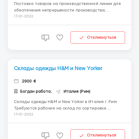
Поставка товаров на производственной линии для
обеспечения непрерывности производства;
Упаковка и сортировка готовой продукции;
17-01-2022
Контроль качества готовой продукции Физически
сложной работы нет. Требования: — возраст от 20
до 55 лет; — можно без опыта работы. — знание
Откликнуться
языка не обяза...
Склады одежды H&M и New Yorker
2900 €
Богдан работа.
Италия (Рим)
Склады одежды H&M и New Yorker в Италия г. Рим.
Требуются рабочие на склад по сортировке
брендовой одежды.Работа очень простая и легкая.
17-01-2022
Работа в комфортных условиях с хорошим
отношением к сотрудникам. Место работы: город.
Рим. Обязанности: упаковке заказов в картонные
Откликнуться