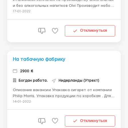
и без алкогольных напитков Olvi Производит набор
сотрудников на следующие вакансии:
17-01-2022
-упаковщики(12-15 евро в час) -фасовка
продукции(12-14 евро в час) -проверка продукции на
брак(12-14 евро в час) -разнорабочие(12-14 евро в
Откликнуться
час) -водители с катег...
На табачную фабрику
2900 €
Богдан работа.
Нидерланды (Утрехт)
Описание вакансии Упаковка сигарет от компании
Philip Morris. Упаковка продукции по коробкам . Для
граждан Грузии , Молдовы ,Украины и остальных
14-01-2022
граждан СНГ. Нужны мужчины , женщины . Возраст от
18- 60. Требования: коммуникабельность , желание
работать . Оплата : 15,€ /час чистыми График : 5
Откликнуться
дн...