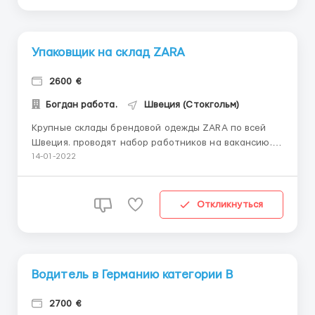
Упаковщик на склад ZARA
2600 €
Богдан работа.
Швеция (Стокгольм)
Крупные склады брендовой одежды ZARA по всей
Швеция. проводят набор работников на вакансию.
Требования: женщины, мужчины, сем. пары до 55 лет
14-01-2022
Условия работы: работа 5-6 дней в неделю, по 8-12
часов Обязанности: Основной функционал:
складирование коробок, сортировка, снятие
Откликнуться
магнитных клипс, сортировк...
Водитель в Германию категории В
2700 €