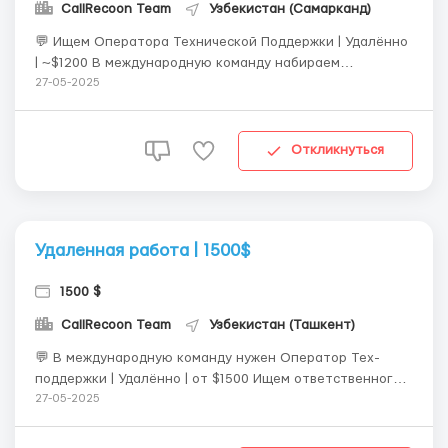
CallRecoon Team
Узбекистан (Самарканд)
💬 Ищем Оператора Технической Поддержки | Удалённо
| ~$1200 В международную команду набираем
операторов техподдержки — подойдёт даже без опыта!
27-05-2025
Отличная возможность для тех, кто в декрете, только
начинает карьеру или ищет стабильную удалённую
работу. 📌 Что нужно делать: — Отвечать ...
Откликнуться
Удаленная работа | 1500$
1500 $
CallRecoon Team
Узбекистан (Ташкент)
💬 В международную команду нужен Оператор Тех-
поддержки | Удалённо | от $1500 Ищем ответственного и
внимательного человека для удалённой работы в
27-05-2025
дружной команде. Опыт не нужен — всему обучим! 📌
Что нужно делать: — Отвечать на вопросы клиентов в