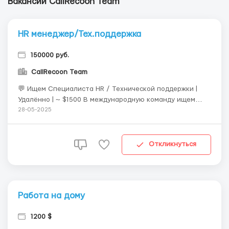
Вакансии CallRecoon Team
HR менеджер/Тех.поддержка
150000 руб.
CallRecoon Team
💬 Ищем Специалиста HR / Технической поддержки |
Удалённо | ~ $1500 В международную команду ищем
внимательного и ответственного кандидата в отдел
28-05-2025
техподдержки — для помощи и консультации клиентов
по внутрениим вопросам. 📌 Что нужно делать: —
Отвечать на обращения сотрудников или кл...
Откликнуться
Работа на дому
1200 $