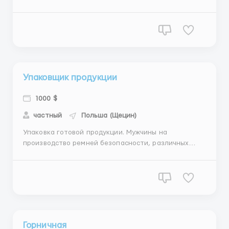
специализируется на пр-ве деталей и складных
сварочных конструкций из углеродистой стали,
нержавеющей стали и алюминия. Завод оснащен
станками для лазерной резки, станками ЧПУ,
сварочными работам...
Упаковщик продукции
1000 $
частный
Польша (Щецин)
Упаковка готовой продукции. Мужчины на
производство ремней безопасности, различных
систем крепления грузов. Место работы: г.Щецин, ul.
Lubczyńska 6c. Обязанности : контроль качества
продукции, упаковка, сортировка готовой
продукции. График : Смена 10 часов. 5-6дней. От 220
раб. Часов в мес...
Горничная