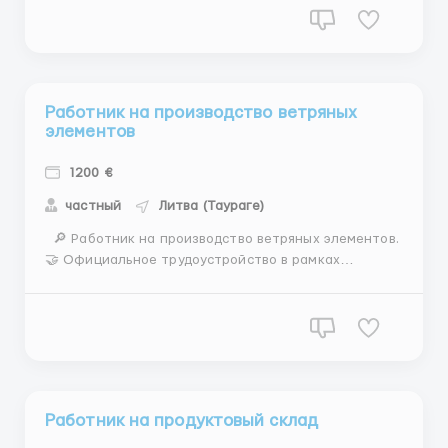
способности, внимательность, хорошее зрение.
️Обязанности: Сбор медицинских препаратов
согласно инстру...
Работник на производство ветряных
элементов
1200 €
частный
Литва (Таураге)
🔎 Работник на производство ветряных элементов.
🤝 Официальное трудоустройство в рамках
трудового контракта 📍 МЕСТО РАБОТЫ: г. Taurage (
145 км от Kаунас), Литва 📌 ТРЕБОВАНИЯ: - Мужчины
возраст 18-50 лет - виза LT, PLN/карта побыту
стран ЕС/биометрия/паспорт/песель/статус УКР ...
Работник на продуктовый склад