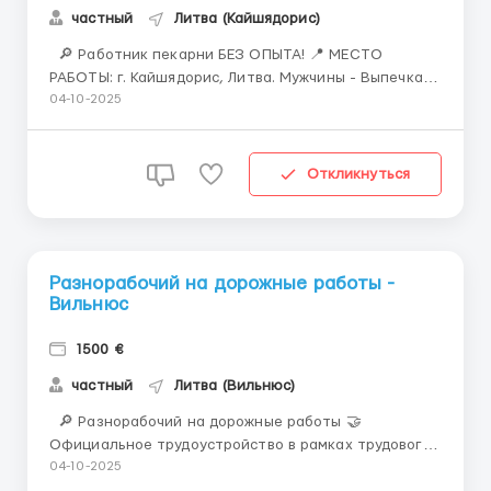
частный
Литва (Кайшядорис)
🔎 Работник пекарни БЕЗ ОПЫТА! 📍 МЕСТО
РАБОТЫ: г. Кайшядорис, Литва. Мужчины - Выпечка
хлеба, Сем.пары - Формировка теста. 📌
04-10-2025
ТРЕБОВАНИЯ: - М возраст до 55 лет - Выпечка
хлеба, Сем.пары - Формировка теста. - медкомиссия
30 евро (с ЗП) - без опыта работы - рост от 160 см ...
Откликнуться
Разнорабочий на дорожные работы -
Вильнюс
1500 €
частный
Литва (Вильнюс)
🔎 Разнорабочий на дорожные работы 🤝
Официальное трудоустройство в рамках трудового
контракта 📍 МЕСТО РАБОТЫ: г.ВИЛЬНЮС, Литва 📌
04-10-2025
ТРЕБОВАНИЯ: - М возраст 20-55 лет - медкомиссия