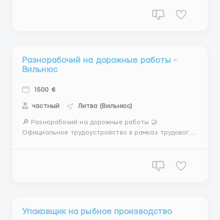
Официальное трудоустройство в рамках трудового
контракта 📍 МЕСТО РАБОТЫ: г. Марямполе, Литва
📌 ТРЕБОВАНИЯ: - мужчины возраст 18-55 лет - виза
LT, PLN/кар...
Разнорабочий на дорожные работы -
Вильнюс
1500 €
частный
Литва (Вильнюс)
🔎 Разнорабочий на дорожные работы 🤝
Официальное трудоустройство в рамках трудового
контракта 📍 МЕСТО РАБОТЫ: г.ВИЛЬНЮС, Литва 📌
ТРЕБОВАНИЯ: - М возраст 20-55 лет - виза LT, PLN/
карта побыту стран ЕС/биометрия/паспорт/
песель/статус УКР - медкомиссия перед работой 30
евро - с мин. опытом ра...
Упаковщик на рыбное производство