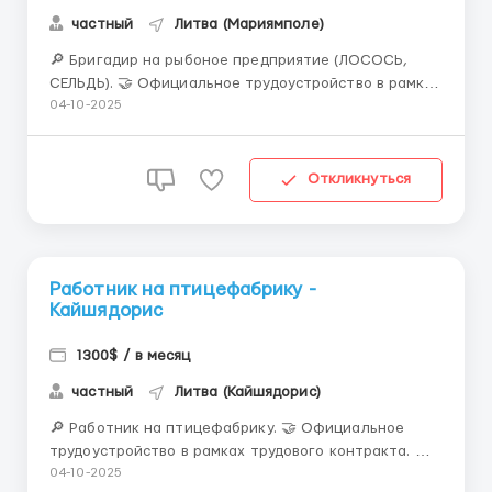
частный
Литва (Мариямполе)
🔎 Бригадир на рыбоное предприятие (ЛОСОСЬ,
СЕЛЬДЬ). 🤝 Официальное трудоустройство в рамках
трудового контракта. 📍 МЕСТО РАБОТЫ:
04-10-2025
г.MARIJAMPOLĖ, Литва. 📌 ТРЕБОВАНИЯ: - только Ж
30-55 лет - медкомиссия 30 евро (с ЗП) - НЕЛЬЗЯ с
нарощенными ресницами и ногтями - личные
Откликнуться
качества: кри...
Работник на птицефабрику -
Кайшядорис
1300$ / в месяц
частный
Литва (Кайшядорис)
🔎 Работник на птицефабрику. 🤝 Официальное
трудоустройство в рамках трудового контракта. 📍
МЕСТО РАБОТЫ: г.Довайнонис, Кайшядорский р-н,
04-10-2025