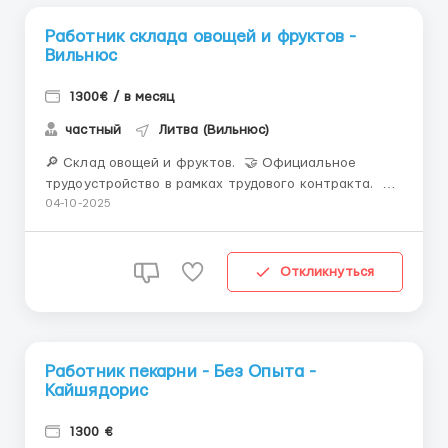
Работник склада овощей и фруктов -
Вильнюс
1300€ / в месяц
частный
Литва (Вильнюс)
🔎 Склад овощей и фруктов. 🤝 Официальное
трудоустройство в рамках трудового контракта. 📍
МЕСТО РАБОТЫ: г.Вильнюс, Литва. 📌 ТРЕБОВАНИЯ: -
04-10-2025
Мужчины возраст 18-45 лет - медкомиссия 30 евро (с
ЗП) - отработка минимум МЕСЯЦ - работа в темпе -
разговорный русский. 📆 ГР...
Откликнуться
Работник пекарни - Без Опыта -
Кайшядорис
1300 €