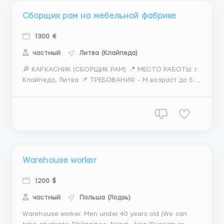
Сборщик рам на мебельной фабрике
1300 €
частный
Литва (Клайпеда)
🔎 КАРКАСНИК (СБОРЩИК РАМ) 📍 МЕСТО РАБОТЫ: г.
Клайпеда, Литва 📌 ТРЕБОВАНИЯ: - М возраст до 50
лет - виза LT, PLN/карта побыт стран ЕС/
биометрия/паспорт/песель/статус УКР -
медкомиссия перед работой 30 евро - опыт работы
- навык чтения чертежов - физически выносливый 📆
ГРАФИК РАБОТЫ: -...
Warehouse worker
1200 $
частный
Польша (Лодзь)
Warehouse worker. Men under 40 years old (We can