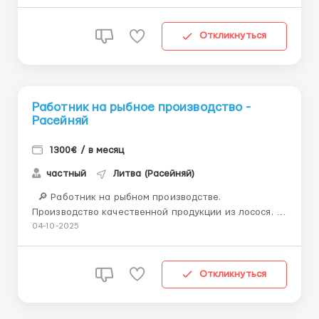
Литва. 📌 ТРЕБОВАНИЯ: - М/Ж 20–55 лет (в
зависимости от позиции) - хорошее физическое
здоровье и выносливость - знание русского языка
Откликнуться
(внутре...
Работник на рыбное производство -
Расейняй
1300€ / в месяц
частный
Литва (Расейняй)
🔎 Работник на рыбном производстве.
Производство качественной продукции из лосося. 🤝
Официальное трудоустройство в рамках трудового
04-10-2025
контракта 📍 МЕСТО РАБОТЫ: г. Raseiniai ( 80 км от
Kaunasa), Литва 📌 ТРЕБОВАНИЯ: - Мужчины возраст
18-50 лет - медкомиссия 30 евро (с ЗП) - ра...
Откликнуться