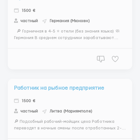
1500 €
частный
Германия (Мюнхен)
🔎 Горничная в 4-5 ⭐️ отели (без знания языка) 🧼
Германия В среднем сотрудники зарабатывают
чистыми от 1300 до 2000 евро (в зависимости от
объёма выполненной работы) 💳 ЗАРПЛАТА: - 10 €/
час нетто 📍 ГОРОД РАБОТЫ: Распределение между
отелями и городами осуществляется в офисе в Ва...
Работник на рыбное предприятие
1500 €
частный
Литва (Мариямполе)
🔎 Подсобный рабочий-мойщик цеха Работника
переводят в ночные смены после отработанных 2-5
дней в дневную смену на общем процессе! 🤝