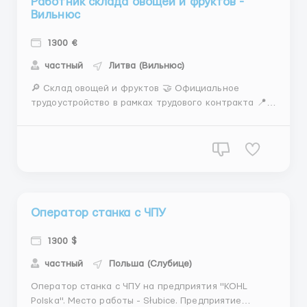
Работник склада овощей и фруктов -
Вильнюс
1300 €
частный
Литва (Вильнюс)
🔎 Склад овощей и фруктов 🤝 Официальное
трудоустройство в рамках трудового контракта 📍
МЕСТО РАБОТЫ: г.Вильнюс, Литва 📌 ТРЕБОВАНИЯ: -
М / пары возраст 18-45 лет - виза LT, PLN/карта
побыту стран ЕС/биометрия/паспорт/песель/
статус УКР - медкомиссия перед работой 30 евро -
отработка минимум ...
Оператор станка с ЧПУ
1300 $
частный
Польша (Слубице)
Оператор станка с ЧПУ на предприятия "KOHL
Polska". Место работы - Słubice. Предприятие