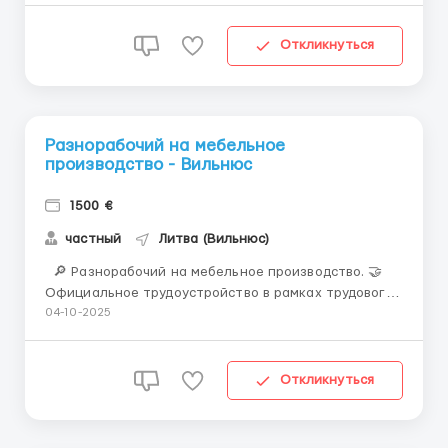
30 евро (с ЗП) - с мин. опытом работы на стройке/
на дорожных работах - разговорный русский.&...
Откликнуться
Разнорабочий на мебельное
производство - Вильнюс
1500 €
частный
Литва (Вильнюс)
🔎 Разнорабочий на мебельное производство. 🤝
Официальное трудоустройство в рамках трудового
контракта. 📍 МЕСТО РАБОТЫ: г.Вильнюс, ЛИТВА. 📌
04-10-2025
ТРЕБОВАНИЯ: - М возраст 18-55 лет - без опыта -
медкомиссия 30 евро (с ЗП) - разговорный русский.
📆 ГРАФИК РАБОТЫ: - 5 дней в...
Откликнуться