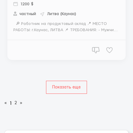
1200 $
частный
Литва (Каунас)
🔎 Работник на продуктовый склад 📍 МЕСТО
РАБОТЫ: г.Каунас, ЛИТВА 📌 ТРЕБОВАНИЯ: - Мужчины
возраст 18-45 лет - виза LT, PLN/карта побыт стран
ЕС/биометрия/паспорт/песель/статус УКР -
минимальный опыт работы на складе - рост мин.
1,65 см - медкомиссия перед работой 30 евро. ...
Показать еще
«
2
»
1