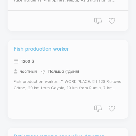
take students: Philippines, Nepal, Asia (Russian or
English speaking). Release from 4.08 📍 Place of work:
Sosnowa 14, 98-200 Sieradz (60 km from Lodz).
Grocery warehouse worker. ✅ Responsibilities: -
Collection and packaging of goods in the ...
Fish production worker
1200 $
частный
Польша (Гдыня)
Fish production worker. 📍 WORK PLACE: 84-123 Rekowo
Górne, 20 km from Gdynia, 10 km from Rumia, 7 km
from Reda). 📌 REQUIREMENTS: - M/F 18-55 years old
(Philippines, Nepal, Indonesia, Colombia). -
visa/residence card/biometrics/passport/pecel/ukr
status; - knowledge of Polish is desir...