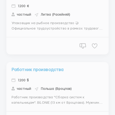
1200 €
частный
Литва (Расейняй)
Упаковщик на рыбное производство 🤝
Официальное трудоустройство в рамках трудового
контракта 📍 МЕСТО РАБОТЫ: г. Raseiniai ( 80 км от
Kaunasa), Литва 📌 ТРЕБОВАНИЯ: - Ж возраст 18-55
лет - виза LT, PLN/карта побыту стран ЕС/
биометрия/паспорт/песель/статус УКР -
медкомиссия перед работой 30 ев...
Работник производства
1200 $
частный
Польша (Вроцлав)
Работник производства "Сборка систем к
капельницам". BŁONIE (13 км от Вроцлава). Мужчины,
женщины, сем.пары до 60 лет. ️Требования:
Коммуникативный польский язык, мануальные