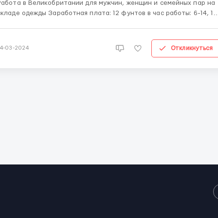
Работа в Великобритании для мужчин, женщин и семейных пар на
аде одежды Заработная плата: 12 фунтов в час работы: 6-14, 16-
4, + сверхурочные часы; в среднем 240 ч/месяц. Обязанности:
ассификация возвращенных товаров . Работник должен
распаковать коробку, проверить...
Откликнуться
14-03-2024