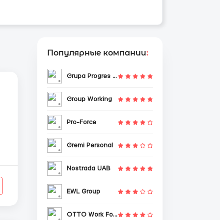
Популярные компании
:
Grupa Progres Sp. z o.o.
Group Working
Pro-Force
Gremi Personal
Nostrada UAB
EWL Group
OTTO Work Force