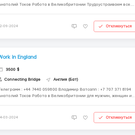
толий Токов Работа в Великобритании Трудоустраиваем все
аны СНГ Строители,разнорабочие,грузчики,сборщики,
паковщики , операторы линии . 9 часов в день , пн-пт ( 45 часов )
2.500Фунт-3.500Фунт/ в ме...
Откликнуться
12-09-2024
Work in England
3500 $
Connecting Bridge
Англия (Бат)
елеграмм : +44 7440 059800 Владимир Ватсапп ‪: +7 707 371 8194‬
толий Токов Работа в Великобритании для мужчин, женщин и
семейных пар упаковщик продуктов на заводе — официальная
 ДОЛЖНОСТЬ: контролёр качества продукции ЗАРАБОТНАЯ
ПЛАТА: 11£/час (это пример...
Откликнуться
14-03-2024