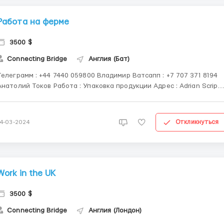
Работа на ферме
3500 $
Connecting Bridge
Англия (Бат)
елеграмм : +44 7440 059800 Владимир Ватсапп ‪: +7 707 371 8194‬
толий Токов Работа : Упаковка продукции Адрес : Adrian Scripps
ve Oak Green, Tonbridge TN12 6RR Требования :
Женщины - производственные работы, прием продукции с
конвейера Мужчины - укладка коро...
Откликнуться
14-03-2024
Work in the UK
3500 $
Connecting Bridge
Англия (Лондон)