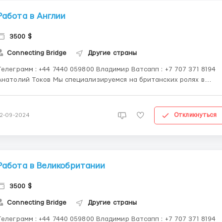
Работа в Англии
3500 $
Connecting Bridge
Другие страны
елеграмм : +44 7440 059800 Владимир Ватсапп ‪: +7 707 371 8194‬
атолий Токов Мы специализируемся на британских ролях в
секторе свежих продуктов, виноградарстве, садоводстве и
льском хозяйстве. Мы подбираем работников на постоянные и
сезонные должности по всей Великобритании, тесно...
Откликнуться
12-09-2024
Работа в Великобритании
3500 $
Connecting Bridge
Другие страны
елеграмм : +44 7440 059800 Владимир Ватсапп ‪: +7 707 371 8194‬