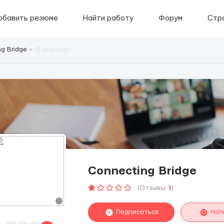
обавить резюме
Найти работу
Форум
Стр
g Bridge
Вакансии
Connecting Bridge
(Отзывы:
1
)
Подписаться
Нап