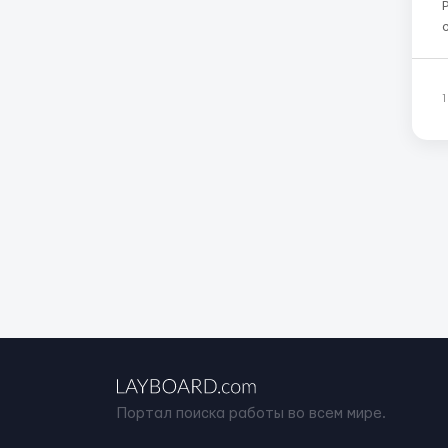
скл
2
кл
Портал поиска работы во всем мире.