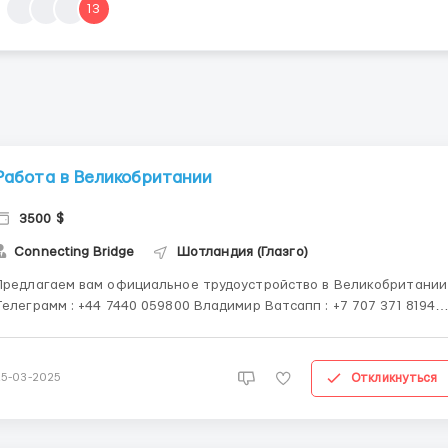
13
Работа в Великобритании
3500 $
Connecting Bridge
Шотландия (Глазго)
Предлагаем вам официальное трудоустройство в Великобритании
елеграмм : +44 7440 059800 Владимир Ватсапп ‪: +7 707 371 8194‬
толий Токов К вашему вниманию предоставляется несколько
дов вакансий, а именно : Упаковщик продуктов на заводе Работа
на строительном складе...
Откликнуться
25-03-2025