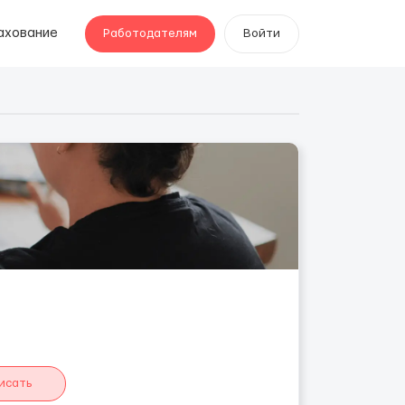
ахование
Работодателям
Войти
исать