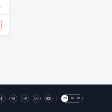
RU
UA
PL