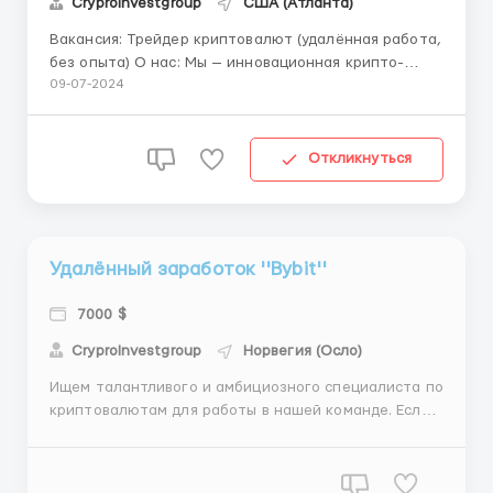
CryproInvestgroup
США (Атланта)
Вакансия: Трейдер криптовалют (удалённая работа,
без опыта) О нас: Мы — инновационная крипто-
компания, специализирующаяся на торговле
09-07-2024
криптовалютами на различных биржах. Наша миссия
— предоставление стабильного дохода нашим
клиентам благодаря эффективным торговым
Откликнуться
стратегиям и рыночном...
Удалённый заработок ''Bybit''
7000 $
CryproInvestgroup
Норвегия (Осло)
Ищем талантливого и амбициозного специалиста по
криптовалютам для работы в нашей команде. Если
вы интересуетесь миром криптовалют, хотите
развиваться в этой динамичной сфере и готовы
обучаться новым навыкам, то эта вакансия для вас!