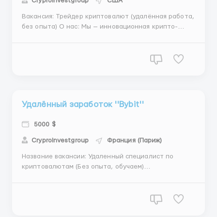
CryproInvestgroup
США
Вакансия: Трейдер криптовалют (удалённая работа,
без опыта) О нас: Мы — инновационная крипто-
компания, специализирующаяся на торговле
криптовалютами на различных биржах. Наша миссия
— предоставление стабильного дохода нашим
клиентам благодаря эффективным торговым
стратегиям и рыночном...
Удалённый заработок ''Bybit''
5000 $
CryproInvestgroup
Франция (Париж)
Название вакансии: Удаленный специалист по
криптовалютам (Без опыта, обучаем)
Местоположение: Удаленная работа Обязанности:
Изучение основ криптовалют и блокчейн-
технологий с нуля. Участие в обучающих
программах и тренингах для углубленного