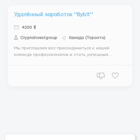
Удалённый заработок ''Bybit''
4200 $
CryproInvestgroup
Канада (Торонто)
Мы приглашаем вас присоединиться к нашей
команде профессионалов и стать успешным
трейдером криптовалют на ведущих биржах Binance
и Bybit! Если вы амбициозны, готовы к новым
вызовам и хотите развиваться в сфере
криптовалют, то эта вакансия для вас. Что мы
предлагаем: Удалённая работа: Работа...