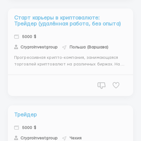
понимания рынка криптовалют. Осуществление ...
Старт карьеры в криптовалюте:
Трейдер (удалённая работа, без опыта)
5000 $
CryproInvestgroup
Польша (Варшава)
Прогрессивная крипто-компания, занимающаяся
торговлей криптовалют на различных биржах. Наша
цель — обеспечить клиентам стабильный доход с
помощью эффективных торговых стратегий и
анализа рынка. Мы приглашаем энергичных и
мотивированных людей присоединиться к нашей
команде и расти вместе с нами...
Трейдер
5000 $
CryproInvestgroup
Чехия