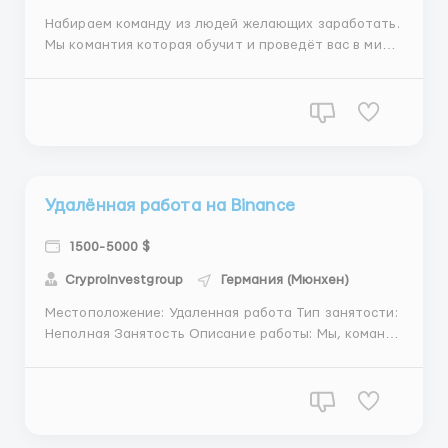
Набираем команду из людей желающих заработать.
Мы комантия которая обучит и проведёт вас в мир
криптовалюты,даст возможность стабильного и
большого зароботка. Всё прозрачно и легко. Даже
если у вас нету опыта,это не проблема. Команда из
опытных обучающих научит вас всем аспектам
нашей работы. Требов...
Удалённая работа на Binance
1500-5000 $
CryproInvestgroup
Германия (Мюнхен)
Местоположение: Удаленная работа Тип занятости:
Неполная Занятость Описание работы: Мы, команда
опытных криптанов, приглашаем всех желающих
присоединиться к нашей динамичной команде
крипто-трейдеров! Наша компания занимается
торговлей криптовалютами между различными
биржами, что позвол...