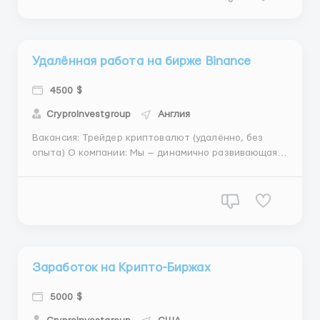
Обязанности: Изучение и анализ рынка
криптовалют ...
Удалённая работа на бирже Binance
4500 $
CryproInvestgroup
Англия
Вакансия: Трейдер криптовалют (удалённо, без
опыта) О компании: Мы — динамично развивающаяся
крипто компания, занимающаяся торговлей
криптовалютами на различных биржах. Наша цель —
обеспечить нашим клиентам стабильные доходы за
счёт эффективной торговли и анализа рынка. Мы
ищем энерги...
Заработок на Крипто-Биржах
5000 $