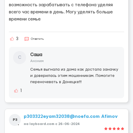
возможность зарабатывать с телефона уделяя
всего час времени в день. Могу уделять больше
времени семье
3
Ответить
Саша
С
Аноним
Семья выгнала из дома как достала заначку
и доверилась этим мошенникам. Помогите
переночевать в Донецке!!!
1
p303322eyam32038@noefa.com Afimov
P3
10
на layboard.com c 26-06-2024