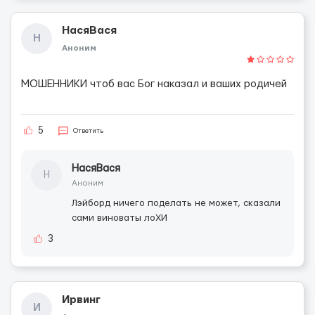
НасяВася
Н
Аноним
МОШЕННИКИ чтоб вас Бог наказал и ваших родичей
5
Ответить
НасяВася
Н
Аноним
Лэйборд ничего поделать не может, сказали
сами виноваты лоХИ
3
Ирвинг
И