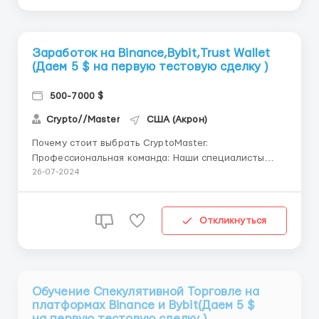
Заработок на Binance,Bybit,Trust Wallet
(Даем 5 $ на первую тестовую сделку )
500-7000 $
Crypto//Master
США (Акрон)
Почему стоит выбрать CryptoMaster:
Профессиональная команда: Наши специалисты
знают все о криптовалютах и имеют большой опыт
26-07-2024
торговли. Инновационные технологии: Мы
используем современные технологии и постоянно
обновляем наши системы. Глобальная сеть: Мы
Откликнуться
сотрудничаем с ведущими биржами и финансо...
Обучение Спекулятивной Торговле на
платформах Binance и Bybit(Даем 5 $
на первую тестовую сделку )