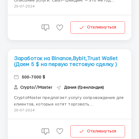
Описание услуги: Свап-трейдинг — это метод
торговли криптовалютами, который позволяет
26-07-2024
трейдерам извлекать прибыль из разницы в
стоимости активов на различных платформах или
рынках. Компания CryptoMaster предоставляет
Откликнуться
профессиональные услуги...
Заработок на Binance,Bybit,Trust Wallet
(Даем 5 $ на первую тестовую сделку )
500-7000 $
Crypto//Master
Дания (Гренландия)
CryptoMaster предлагает услугу сопровождения для
клиентов, которые хотят торговать
криптовалютами на Binance. Мы помогаем нашим
26-07-2024
клиентам на каждом этапе, обеспечивая
безопасность, удобство и максимальную прибыль.
Что включает услуга: Регистрация и настройка
Откликнуться
аккаунта: Создание акк...