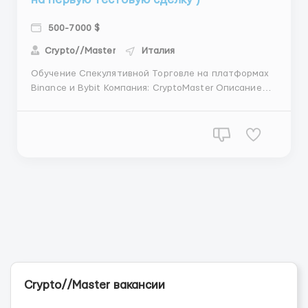
500-7000 $
Crypto//Master
Италия
Обучение Спекулятивной Торговле на платформах
Binance и Bybit Компания: CryptoMaster Описание
курса: CryptoMaster предлагает курс обучения
спекулятивной торговле криптовалютами на
платформах Binance и Bybit. Наш курс разработан
специально для тех, кто хочет научиться активно
торговать и зар...
Crypto//Master вакансии