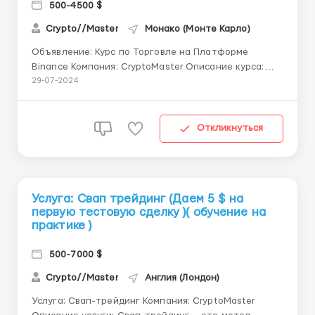
500-4500 $
Crypto//Master
Монако (Монте Карло)
Объявление: Курс по Торговле на Платформе
Binance Компания: CryptoMaster Описание курса:
CryptoMaster приглашает всех желающих пройти
29-07-2024
курс по торговле криптовалютами на платформе
Binance. Наш курс создан специально для новичков
и поможет вам быстро освоить основы торговли и
Откликнуться
инвестирования в...
Услуга: Свап трейдинг (Даем 5 $ на
первую тестовую сделку )( обучение на
практике )
500-7000 $
Crypto//Master
Англия (Лондон)
Услуга: Свап-трейдинг Компания: CryptoMaster