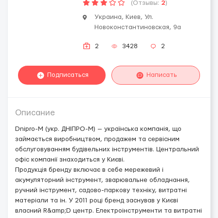
(Отзывы:
2
)
Украина, Киев, Ул.
Новоконстантиновская, 9а
2
3428
2
Подписаться
Написать
Описание
Dnipro-M (укр. ДНІПРО-М) — українська компанія, що
займається виробництвом, продажем та сервісним
обслуговуванням будівельних інструментів. Центральний
офіс компанії знаходиться у Києві.
Продукція бренду включає в себе мережевий і
акумуляторний інструмент, зварювальне обладнання,
ручний інструмент, садово-паркову техніку, витратні
матеріали та ін. У 2011 році бренд заснував у Києві
власний R&amp;D центр. Електроінструменти та витратні