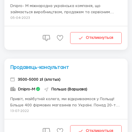
Dniprо- М міжнародна українська компанія, що
займається виробництвом, продажем та сервісним
обслуговуванням будівельних інструментів. Шукаємо
05-04-2023
людину, що прагне приєднатися до нашої драйвової
команди у місті Градець-Кралове зізнанням чеської мови.
Чому вигідно для тебе співпрацювати з нами? ...
Откликнуться
Продавець-консультант
3500-5000 zł (злотых)
Dnipro-M
Польша (Варшава)
Привіт, майбутній колега, ми відкриваємося у Польщі!
Більше 400 фірмових магазинів по Україні. Понад 20-ти
років на ринку! Чому вигідно для тебе співпрацювати з
13-07-2022
нами? Мотиваційна заробітна плата Офіційне
працевлаштування. Навчання: ти пройдеш тижневий
курс, де познайомишся з продукто...
Откликнуться