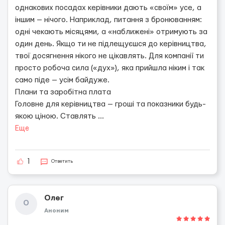
однакових посадах керівники дають «своїм» усе, а
іншим — нічого. Наприклад, питання з бронюванням:
одні чекають місяцями, а «наближені» отримують за
один день. Якщо ти не підлещуєшся до керівництва,
твої досягнення нікого не цікавлять. Для компанії ти
просто робоча сила («дух»), яка прийшла ніким і так
само піде — усім байдуже.
Плани та заробітна плата
Головне для керівництва — гроші та показники будь-
якою ціною. Ставлять
...
Еще
1
Ответить
Олег
О
Аноним