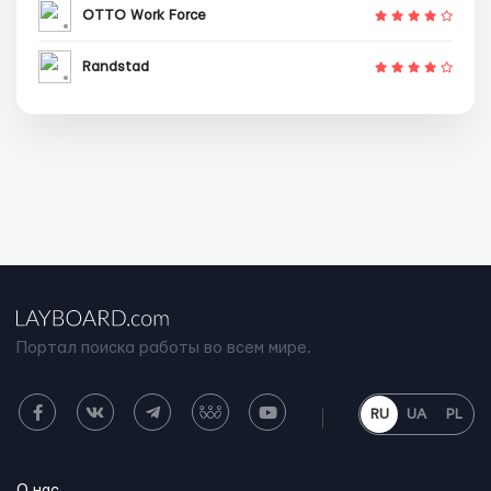
OTTO Work Force
Randstad
Портал поиска работы во всем мире.
RU
UA
PL