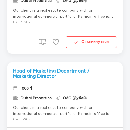
Dubai Properties
ОАЭ (Дубай)
Our client is a real estate company with an
international commercial portfolio. Its main office is
located in Dubai and they have a network of
07-06-2021
representative offices in several cities of Cyprus, Israel
and Poland and in Moscow, Russia. The company
provides a full range of real estate servi...
Откликнуться
Head of Marketing Department /
Marketing Director
1000 $
Dubai Properties
ОАЭ (Дубай)
Our client is a real estate company with an
international commercial portfolio. Its main office is
located in Dubai and they have a network of
07-06-2021
representative offices in several cities of Cyprus, Israel