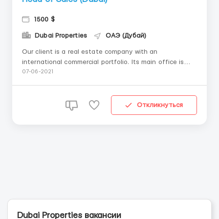
1500 $
Dubai Properties
ОАЭ (Дубай)
Our client is a real estate company with an
international commercial portfolio. Its main office is
located in Dubai and they have a network of
07-06-2021
representative offices in several cities of Cyprus, Israel
and Poland and in Moscow, Russia. The company
provides a full range of real estate servi...
Откликнуться
Dubai Properties вакансии