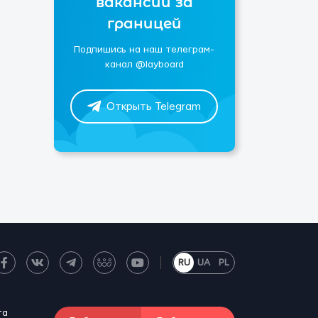
вакансии за
границей
Подпишись на наш телеграм-
канал @layboard
Открыть Telegram
RU
UA
PL
та