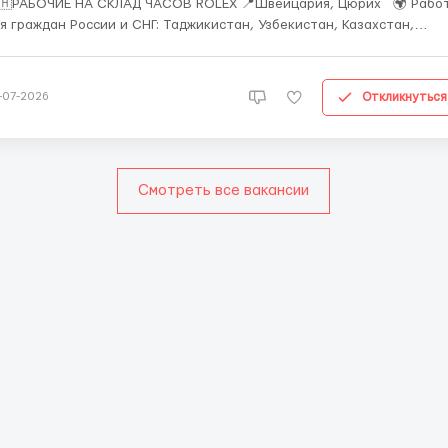
РАБОЧИЕ НА СКЛАД ЧАСОВ ROLEX 📍Швейцария, Цюрих 🌍 Работа
я граждан России и СНГ: Таджикистан, Узбекистан, Казахстан,
ларусь, Молдова, Грузия, Азербайджан, Армения, Киргизия. Rolex —
 просто часы. Это символ швейцарского качества, точности и стил
на нашем...
Откликнуться
-07-2026
Смотреть все вакансии