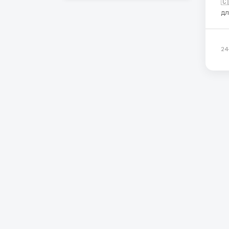
🇨
дл
Бе
не
А 
24