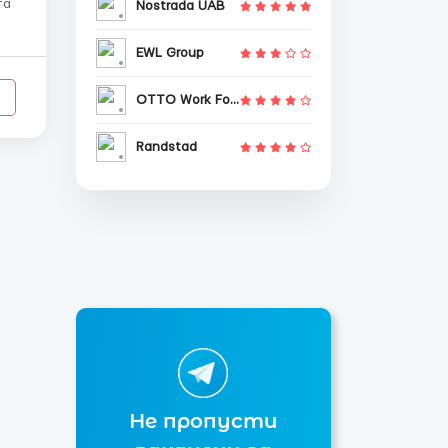
Nostrada UAB
EWL Group
я.
OTTO Work Force
Randstad
Не пропусти