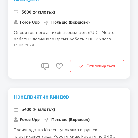
5600 zł (злотых)
Force Upp
Польша (Варшава)
Оператор погрузчика(высокий склад)UDT Место
работы : Легионово Время работы : 10-12 часов
Количество часов в месяц : 240+ Жилье :
16-05-2024
предоставляется (500 зл), свое жилье доплата +1
злотый к часу. Ставка: от 22 до 24 зл ...
Откликнуться
Предприятие Киндер
5400 zł (злотых)
Force Upp
Польша (Варшава)
Производство Kinder , упаковка игрушек в
пластиковое яйцо. Работа сидя. Работа по 8-10