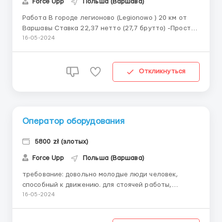
Force Upp
Польша (Варшава)
Работа В городе легионово (Legionowo ) 20 км от
Варшавы Ставка 22,37 нетто (27,7 брутто) -Простые
вспомогательные работы, такие как сортировка,
16-05-2024
извлечение из формы, склеивание картона, простая
проверка качества продукции на соответствие
спецификациям. -Ведение производственной
Откликнуться
документации на св...
Оператор оборудования
5800 zł (злотых)
Force Upp
Польша (Варшава)
требование: довольно молодые люди человек,
способный к движению. для стоячей работы,
требующей движения, включая наклон, подъем
16-05-2024
идеально, если человек с опытом работы
оператором оборудования в пищевой компании