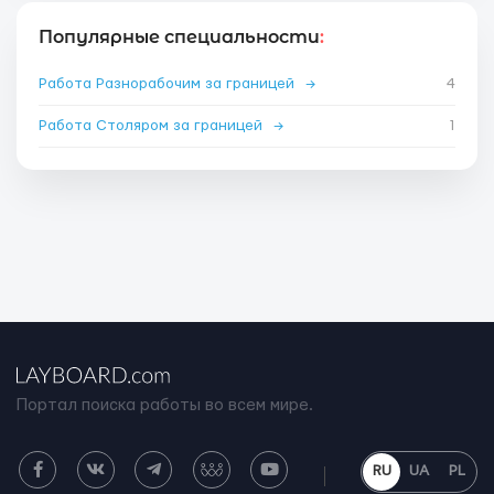
Популярные специальности
:
Работа Разнорабочим за границей
→
4
Работа Столяром за границей
→
1
Портал поиска работы во всем мире.
RU
UA
PL