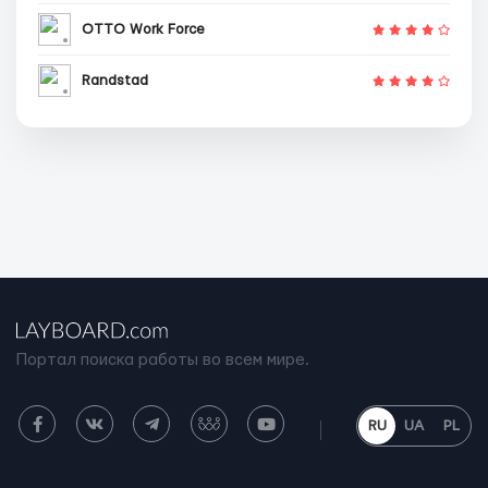
OTTO Work Force
Randstad
Портал поиска работы во всем мире.
RU
UA
PL