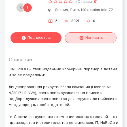
(Отзывы:
0
)
k
1
Латвия, Рига, Mūkusalas iela 72
8
3021
0
Подписаться
Написать
Описание
HIRE PROFI – твой надёжный карьерный партнёр в Латвии
и за её пределами!
Лицензированная рекрутинговая компания (Licence Nr.
4/2017 LR NVA), специализирующаяся на поиске и
подборе лучших специалистов для ведущих латвийских и
международных работодателей.
🔹 С нами сотрудничают компании разных отраслей — от
производства и строительства до финансов, IT, HoReCa и