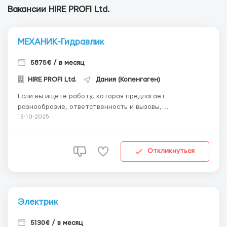
Вакансии HIRE PROFI Ltd.
МЕХАНИК-Гидравлик
5875€ / в месяц
HIRE PROFI Ltd.
Дания (Копенгаген)
Если вы ищете работу, которая предлагает
разнообразие, ответственность и вызовы,
присоединяйтесь к команде опытных механиков,
19-10-2025
электриков и специалистов по металлообработке.
Вместе вы обеспечите качественное обслуживание и
проведете ремонт, техническое обслуживание и осмотр
Откликнуться
автокранов, лифтов и лифто...
Электрик
5130€ / в месяц