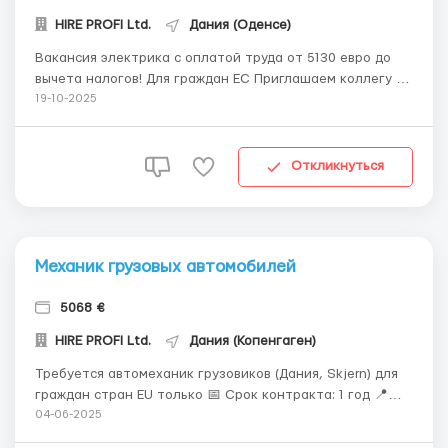
HIRE PROFI Ltd.
Дания (Оденсе)
Вакансия электрика с оплатой труда от 5130 евро до
вычета налогов! Для граждан ЕС Приглашаем коллегу в
датскую компанию с большим опытом предоставления
19-10-2025
технических решений для фестивалей. Вы будете
помогать создавать фестивали с самого начала и до
конца, обеспечивая качественное проведение м...
Откликнуться
Механик грузовых автомобилей
5068 €
HIRE PROFI Ltd.
Дания (Копенгаген)
Требуется автомеханик грузовиков (Дания, Skjern) для
граждан стран EU только 📅 Срок контракта: 1 год 📍
Место работы: Skjern, Дания 🏭 Компания - мастерская
04-06-2025
по ремонту грузовиков, прицепов и полуприцепов,