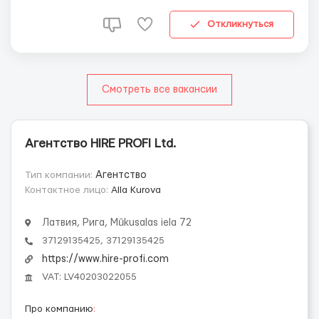
более 50 лет на рынке. Контракт с прямым
Работодателем в Дании. 🔧 Требовани...
Откликнуться
Смотреть все вакансии
Агентство HIRE PROFI Ltd.
Тип компании:
Агентство
Контактное лицо:
Alla Kurova
Латвия, Рига, Mūkusalas iela 72
37129135425, 37129135425
https://www.hire-profi.com
VAT: LV40203022055
Про компанию
: