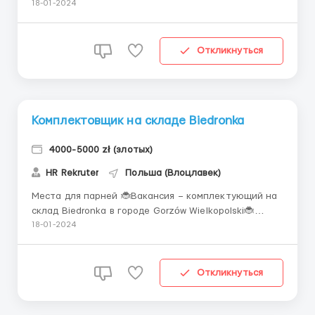
Шлифовщик по металлу 👤 Требования: Мужчины 18-
18-01-2024
55 лет Всех национальностей Опыт работы на
литейном производстве приветствуется. 🛠️
Обязанности: -работа на шлифовальных станках
Откликнуться
для различных металлообработок...
Комплектовщик на складе Biedronka
4000-5000 zł (злотых)
HR Rekruter
Польша (Влоцлавек)
Места для парней 🐞Вакансия – комплектующий на
склад Biedronka в городе Gorzów Wielkopolski🐞
(недалеко от Щецина) Работа заключается в сборе
18-01-2024
продовольственных товаров на паллеты с помощью
электрического вузка и войса (блютуз наушника). ⌚
График неделя в день, неделя в ночь (07:00, 19...
Откликнуться