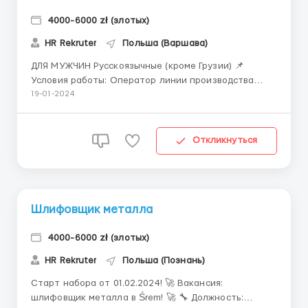
4000-6000 zł (злотых)
HR Rekruter
Польша (Варшава)
ДЛЯ МУЖЧИН Русскоязычные (кроме Грузии) 📌
Условия работы: Оператор линии производства
систем кабельных трасс BAKS является отличной
19-01-2024
возможностью для развития в сфере производства
кабельных трасс и систем. Оператор
производственной линии должен быть
Откликнуться
ответственным, внимательным к деталям и
готовым...
Шлифовщик металла
4000-6000 zł (злотых)
HR Rekruter
Польша (Познань)
Старт набора от 01.02.2024! 🚀 Вакансия:
шлифовщик металла в Śrem! 🚀 🔧 Должность: