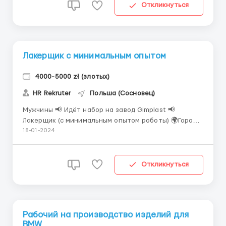
складу на електрическом вузку,так же н...
Откликнуться
Лакерщик с минимальным опытом
4000-5000 zł (злотых)
HR Rekruter
Польша (Сосновец)
Мужчины 📢 Идёт набор на завод Gimplast 📢
Лакерщик (с минимальным опытом роботы) 🌍Город
Sosnowiec ✅Основные обязанности: развести
18-01-2024
краску, покраска деталей 💰Ставка 25 злотых, +1,50
злотых своё жильё, студенты 30 зл/час 🕐 Работа по
8, иногда 10 часов; 5 дней в неделю ☀️ Дневные сме...
Откликнуться
Рабочий на производство изделий для
BMW