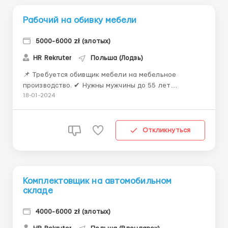
Рабочий на обивку мебели
5000-6000 zł (злотых)
HR Rekruter
Польша (Лодзь)
📌 Требуется обивщик мебели на мебельное
производство. ✔ Нужны мужчины до 55 лет
(русскоязычные) 🌏 Место работы: 98-420 Kopaniny,
18-01-2024
115 км от Лодзи 📋 Требования: Умение пользоваться
дрелью, молотком, отверткой и ножницами. Опыт
работы - не меньше чем 6 м. Польский язык на
Откликнуться
комуникативном уро...
Комплектовщик на автомобильном
складе
4000-6000 zł (злотых)