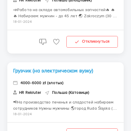
HR Rekruter
Польша (Влоцлавек)
📣Работа на складе автомобильных запчастей🔥 🔥
🔥 Набираем: мужчин - до 45 лет 🌏 Zakroczym (30 км
от Варшавы) ✅Обязанности : Прием товара,
18-01-2024
раскладывание товаров, комплектация и высылка
товара. Проверка возвратов (повреждённый товар
или нет) Работа со сканером, сканер в языка...
Откликнуться
Грузчик (на электрическом вузку)
4000-6000 zł (злотых)
HR Rekruter
Польша (Катовице)
📢На производство печенья и сладостей набираем
сотрудников Нужны мужчины 🌎город Ruda Śląska ( 15
км от Катовиц ) 💰Ставка 22,50 зл/час ( доплата за
18-01-2024
своё жильё +1.50 зл, студенты 27,70 зл/час)
✔️Описания работы: Розвозить палеты с товаром по