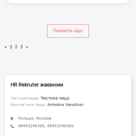
Показать еще
«
2
3
»
1
HR Rekruter вакансии
Тип компании:
Частное лицо
Контактное лицо:
Anhelina Varazhun
Польша, Wroclaw
48453246395, 48453246395