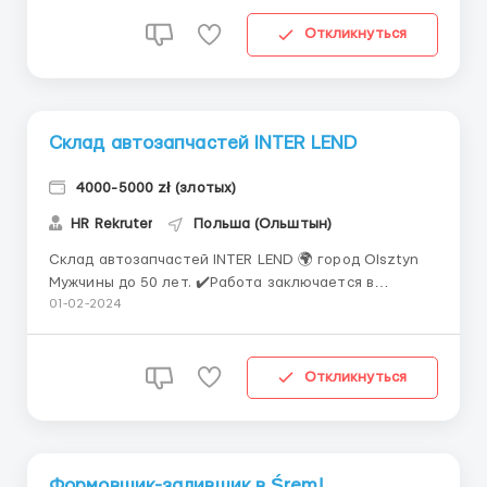
комплектующий на склад Biedronka 🐞 Работа
заключается в сборе продовольственных товаров
Откликнуться
на паллеты с помощью эл...
Склад автозапчастей INTER LEND
4000-5000 zł (злотых)
HR Rekruter
Польша (Ольштын)
Склад автозапчастей INTER LEND 🌍 город Olsztyn
Мужчины до 50 лет. ✔️Работа заключается в
инвентаризации находящихся на складе товаров.
01-02-2024
-проверка качества товаров -комплектация заказов
на магазины -Работа на отделе возвращенных
товаров На каждом отделе будет лицо, которое
Откликнуться
научит ...
Формовщик-заливщик в Śrem!