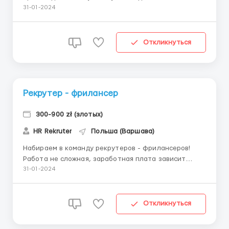
(русскоязычные) 🌏 Место работы: 98-420 Kopaniny
31-01-2024
📋 Требования: Умение пользоваться дрелью,
молотком, отверткой и ножницами. ✔️ Обязанности:
Сборка и обивка мебели. 💰Ставка: 27 зл/год нетто
Откликнуться
🕛График: Работа с поне...
Рекрутер - фрилансер
300-900 zł (злотых)
HR Rekruter
Польша (Варшава)
Набираем в команду рекрутеров - фрилансеров!
Работа не сложная, заработная плата зависит
только от вас! Требования: Публиковать вакансии в
31-01-2024
интернете Принимать звонки от кандидатов
Договариваться с ними о работе Вести свой счет
кандидатов Где работать? Вакансии публикуются
Откликнуться
в...