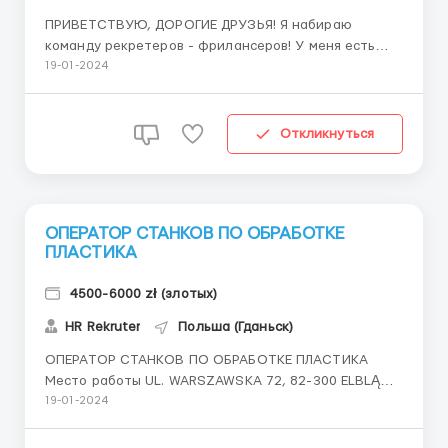
ПРИВЕТСТВУЮ, ДОРОГИЕ ДРУЗЬЯ! Я набираю
команду рекретеров - фрилансеров! У меня есть
телеграмм группа, в которой я каждый день
19-01-2024
публикую вакансии. Вашей задачей будет:
Копировать текст вакансии и выкладывать на
сайты, группы фейсбук и тг Вести беседу с
Откликнуться
кандидатом, договариваться с н...
ОПЕРАТОР СТАНКОВ ПО ОБРАБОТКЕ
ПЛАСТИКА
4500-6000 zł (злотых)
HR Rekruter
Польша (Гданьск)
ОПЕРАТОР СТАНКОВ ПО ОБРАБОТКЕ ПЛАСТИКА
Место работы UL. WARSZAWSKA 72, 82-300 ELBLĄG
Обязанности: • Обслуживание пресса, вложение
19-01-2024
форм в пресс и отбор готовой продукции. • Отделка
отлитых деталей, продукция пищевых контейнеров,