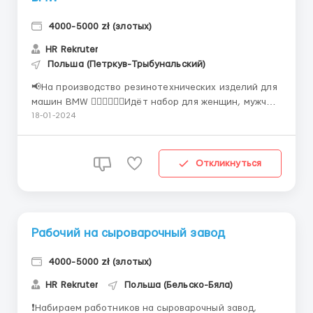
4000-5000 zł (злотых)
HR Rekruter
Польша (Петркув-Трыбунальский)
📢На производство резинотехнических изделий для
машин BMW 💁🏻‍♂️🙅🏻‍♀️Идёт набор для женщин, мужчин
и пар 🌎город Piotrków Trybunalski 💰Ставка 21,50 зл/
18-01-2024
ч ( доплата за своё жильё +1,50 зл, студенты 27,70
зл/час) ✔️Описания работы: Производство рез...
Откликнуться
Рабочий на сыроварочный завод
4000-5000 zł (злотых)
HR Rekruter
Польша (Бельско-Бяла)
❗️Набираем работников на сыроварочный завод,