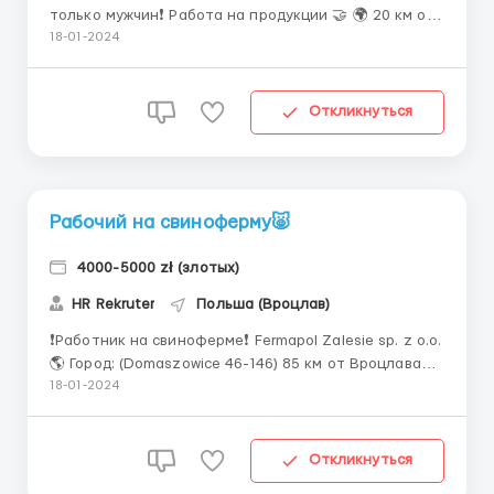
только мужчин❗️ Работа на продукции 🤝 🌍 20 км от
Бельско - Бяла 💰Ставкa: 21,00 зл/ч нетто(+1,50 зл
18-01-2024
доплата за своё жильё) для студента ставка 27,70
зл/час 🕐График работы: Работа пo 12 часов. Только
дневные смены Среднее количество рабочи...
Откликнуться
Рабочий на свиноферму🐷
4000-5000 zł (злотых)
HR Rekruter
Польша (Вроцлав)
❗️Работник на свиноферме❗️ Fermapol Zalesie sp. z o.o.
🌎 Город: (Domaszowice 46-146) 85 км от Вроцлава
💁🏻‍♂️💁‍♀️Пол - мужчины и женщины, возраст 20-55 лет
18-01-2024
Национальность кандидата - Украина, Беларусь,
Колумбия(Англ) + все русскоязычные Опыт работы -
не обязателен 🙅🏻‍♀️ ...
Откликнуться