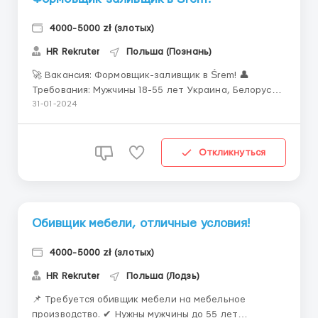
4000-5000 zł (злотых)
HR Rekruter
Польша (Познань)
🚀 Вакансия: Формовщик-заливщик в Śrem! 👤
Требования: Мужчины 18-55 лет Украина, Белорусь,
Молдова, Грузия Желательно опыт работы в
31-01-2024
литейном цехе. 🛠️Обязанности: -изготовление
форм и литейных стержней -ручное удаление
застрявшего формовочного и стержневого песка из
Откликнуться
литейных стенок шлифо...
Обивщик мебели, отличные условия!
4000-5000 zł (злотых)
HR Rekruter
Польша (Лодзь)
📌 Требуется обивщик мебели на мебельное
производство. ✔ Нужны мужчины до 55 лет