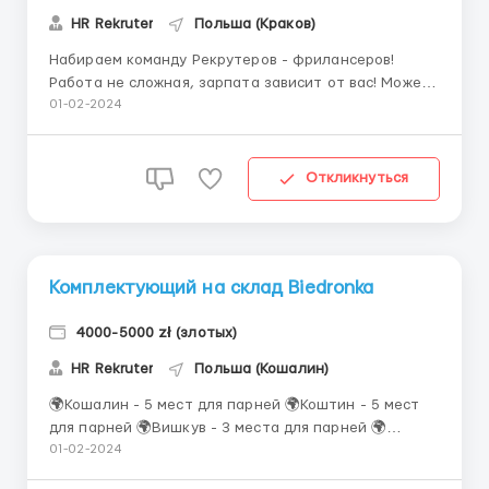
HR Rekruter
Польша (Краков)
Набираем команду Рекрутеров - фрилансеров!
Работа не сложная, зарпата зависит от вас! Можете
работать где хотите и сколько хотите! Что нужно
01-02-2024
делать: Публиковать вакансии на сайтах и группах
фейсбук Принимать звони от кандидатов и
отвечать на сообщения Договариваться с ними о
Откликнуться
работе ...
Комплектующий на склад Biedronka
4000-5000 zł (злотых)
HR Rekruter
Польша (Кошалин)
🌍Кошалин - 5 мест для парней 🌍Коштин - 5 мест
для парней 🌍Вишкув - 3 места для парней 🌍
Ольштин - 6 мест для парней 🌍 Гожув
01-02-2024
Велкопольский - 3 места для парней 🐞Вакансия –