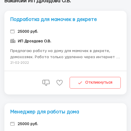
Вакансии ИП Дроздова О.В.
Подработка для мамочек в декрете
25000 руб.
ИП Дроздова О.В.
Предлагаю работу на дому для мамочек в декрете,
домохозяек. Работа только удаленно через интернет и
занимает 2-3 часа в день. Опыт не требуется. Обучаю
21-02-2022
всему с нуля. От вас желание работать и зарабатывать
на дому. От меня полная поддержка и сопровождение,
официальный договор и выплаты на карту ба...
Откликнуться
Менеджер для работы дома
25000 руб.