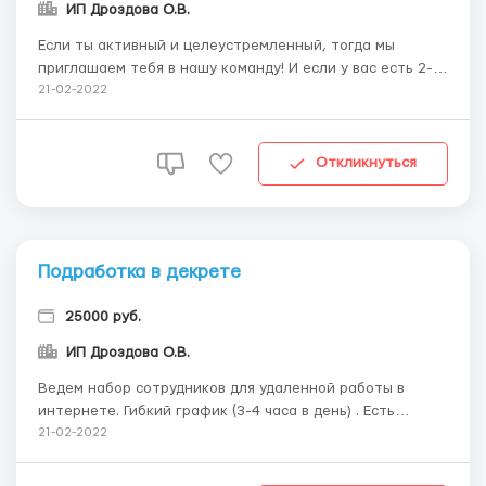
ИП Дроздова О.В.
Если ты активный и целеустремленный, тогда мы
приглашаем тебя в нашу команду! И если у вас есть 2-4
часа свободного времени, терпение и усидчивость и Вы
21-02-2022
желаете иметь постоянно увеличивающийся доход, то
тогда нам по пути! Работа удаленного типа. Без продаж
и вложений. Бесплатное он-лайн обучение. ...
Откликнуться
Подработка в декрете
25000 руб.
ИП Дроздова О.В.
Ведем набор сотрудников для удаленной работы в
интернете. Гибкий график (3-4 часа в день) . Есть
возможность совмещения с другими видами заработка.
21-02-2022
Требования к соискателю: 1. Возраст от 23 лет (Россия)
. 2. Наличие компьютера или смартфона, интернет. 3.