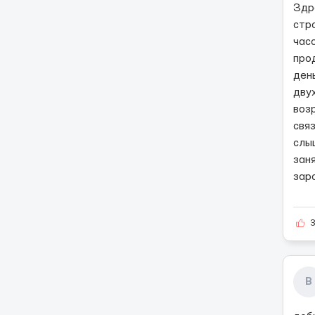
Здр
стро
часо
про
день
дву
возр
связ
слы
заня
зар
В