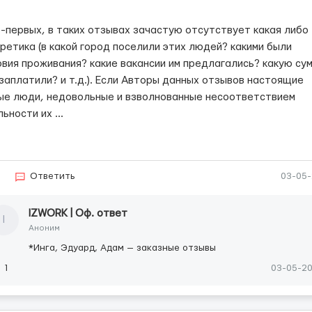
о-первых, в таких отзывах зачастую отсутствует какая либо
кретика (в какой город поселили этих людей? какими были
овия проживания? какие вакансии им предлагались? какую су
 заплатили? и т.д.). Если Авторы данных отзывов настоящие
ые люди, недовольные и взволнованные несоответствием
льности их
...
3
Ответить
03-05
IZWОRК | Оф. ответ
I
Аноним
*Инга, Эдуард, Адам — заказные отзывы
1
03-05-2