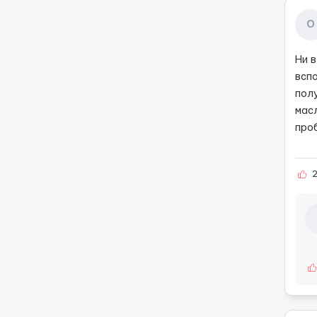
О
Ни 
всп
пол
мас
проб