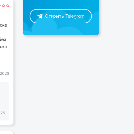
Открыть Telegram
Даже
без
аже
-2023
025