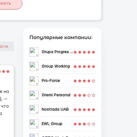
исать
Популярные компании
:
Grupa Progres Sp. z o.o.
Group Working
Pro-Force
е на
Gremi Personal
), —
 что
Nostrada UAB
а
EWL Group