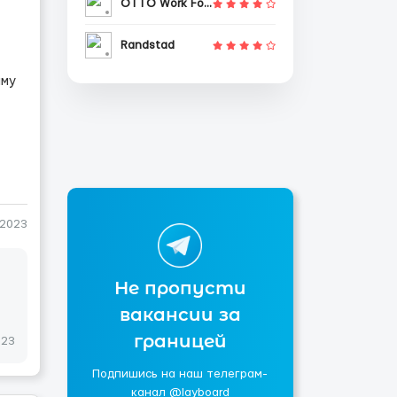
OTTO Work Force
Randstad
мму
-2023
Не пропусти
вакансии за
границей
023
Подпишись на наш телеграм-
канал @layboard