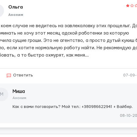
Ольга
Аноним
в коем случае не ведитесь на завлекаловку этих прощелыг. 
оминать не хочу этот месяц адской работенки за которую
учила сущие гроши. Это не агентство, а просто дутый кукиш 
ло, если хотите нормальную работу найти. Не рекомендую д
овать, а то быстро охмурят, как меня...
2
Ответить
07-09
Миша
М
Аноним
Как с вами поговорить? Мой тел.: +380986622941 + Вайбер.
08-10-2