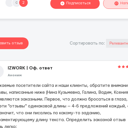
с
2
Подписаться
Нап
авить отзыв
Cортировать по:
IZWОRК | Оф. ответ
Аноним
жаемые посетители сайта и наши клиенты, обратите внимани
вы, написанные ниже (Нина Кузьмевна, Галина, Вадим, Ксения
 являются заказными. Первое, что должно бросаться в глаза,
 эти "отзывы" одинаковой длины — 4-6 предложений каждый, 
значит, что они писались по какому-то заданию,
ламентирующему длину текста. Определить заказной отзыв
ь легко: