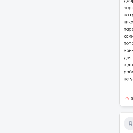
добр
чер
на 
ник
пар
ком
пот
мойк
дня
в до
раб
не 
Д