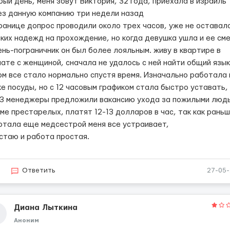
ый день, меня зовут Виктория, 32 года, приехала в израиль
ез данную компанию три недели назад
границе допрос проводили около трех часов, уже не оставал
аких надежд на прохождение, но когда девушка ушла и ее см
ень-пограничник он был более лояльным. живу в квартире в
нате с женщиной, сначала не удалось с ней найти общий язык
ом все стало нормально спустя время. Изначально работала 
е посуды, но с 12 часовым графиком стала быстро уставать,
 3 менеджеры предложили вакансию ухода за пожилыми люд
ме престарелых, платят 12-13 долларов в час, так как рань
отала еще медсестрой меня все устраивает,
устаю и работа простая.
3
Ответить
27-05
Диана Лыткина
Аноним