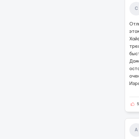
С
Отл
это
Хай
тре
быс
Дом
ост
оче
Изр
А