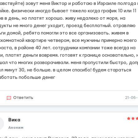
авствуйте) зовут меня Виктор и работаю в Израиле полгода 
йке. физически иногда бывает тяжело когда график 10 или 11
в в день, но платят хорошо. живу недалеко от моря, на
дукты не много денег уходит, проезд бесплатный. отравляю
ги домой, ребята помогли это все организовать. живем в
хкомнатной квартире четвером, все мужчины примерно моего
аста, в районе 40 лет. сотрудники компании тоже всегда на
и, платят деньги вовремя. готовят к границе основательно, 
шал что многих разворачивали. меня пропустили быстро, до
л минут 30, не больше. в целом спасибо! будем стараться
аботать побольше денег
3
Ответить
21-06
Вика
Аноним