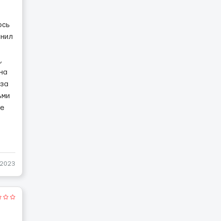
ось
енил
,
на
 за
ьми
ше
-2023