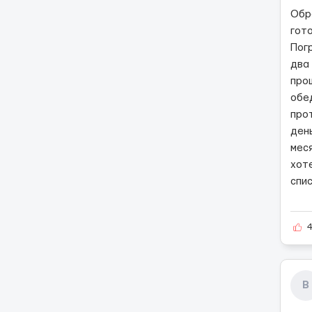
Обра
гот
Пог
два
про
обе
про
день
мес
хот
спис
В