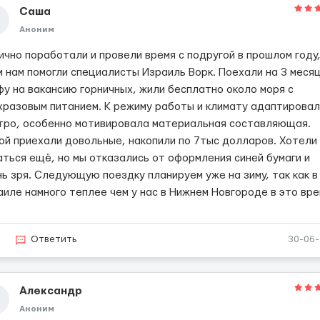
Саша
Аноним
ично поработали и провели время с подругой в прошлом году,
м нам помогли специалисты Израиль Ворк. Поехали на 3 месяц
фу на вакансию горничных, жили бесплатно около моря с
хразовым питанием. К режиму работы и климату адаптировал
тро, особенно мотивировала материальная составляющая.
ой приехали довольные, накопили по 7тыс долларов. Хотели
аться ещё, но мы отказались от оформления синей бумаги и
нь зря. Следующую поездку планируем уже на зиму, так как в
аиле намного теплее чем у нас в Нижнем Новгороде в это вре
5
Ответить
30-06
Александр
Аноним