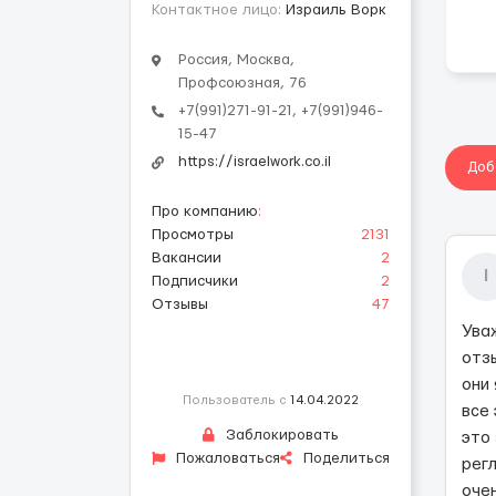
Контактное лицо:
Израиль Ворк
Россия, Москва,
Профсоюзная, 76
+7(991)271-91-21, +7(991)946-
15-47
https://israelwork.co.il
Доб
Про компанию
:
Просмотры
2131
Вакансии
2
I
Подписчики
2
Отзывы
47
Ува
отзы
они
Пользователь с
14.04.2022
все
Заблокировать
это 
Пожаловаться
Поделиться
рег
очен