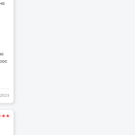
на
но
прос
-2023