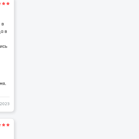
 в
а в
ись
мя.
-2023