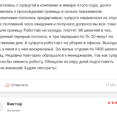
тились с супругой в компанию в январе этого года, долго
овились к прохождению границы и сильно переживали.
раничники попались придирчивые, супруга нервничала но спу
 с половиной часа ожидания и получаса допроса мы все-таки
шли границу. Работаю на складе, платят 38 шекелей в час,
денный перерыв полчаса, и три перерыва по 15-20 минут на
тяжении дня. А супруга работает на уборке в офисах. Выход
 у меня и у нее воскресенье. За жилье отдаем по 1400 шекел
яц. Недавно повторно обращался к менеджерам, так как суп
ела бы сменить работу. Обещали за пару дней подготовить
ок вакансий. Будем смотреть!
4
Ответить
17-05
Виктор
Аноним