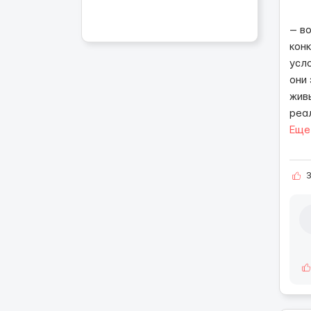
— в
кон
усл
они
жив
реа
Еще