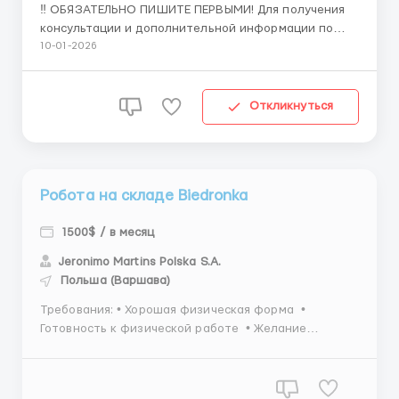
‼️ ОБЯЗАТЕЛЬНО ПИШИТЕ ПЕРВЫМИ! Для получения
консультации и дополнительной информации по
данной вакансии обращайтесь к вашему
10-01-2026
персональному менеджеру 👇 Имя менеджера:
Василий Мамчур 📩 Telegram: @vasily_workEU Работа
на складе Biedronka ГОРОД: Warszawa
Откликнуться
ОБЯЗАННОСТИ: Работа со ск...
Робота на складе Biedronka
1500$ / в месяц
Jeronimo Martins Polska S.A.
Польша (Варшава)
Требования: • Хорошая физическая форма •
Готовность к физической работе • Желание
работать и зарабатывать • Ответственность и
дисциплинированность • Умение работать в
команде • Готовность работать посменно • Опыт