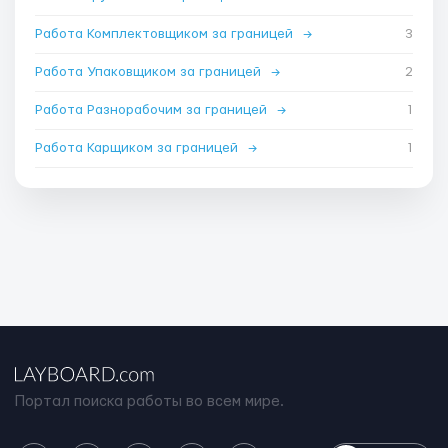
Работа Комплектовщиком за границей
→
3
Работа Упаковщиком за границей
→
2
Работа Разнорабочим за границей
→
1
Работа Карщиком за границей
→
1
Портал поиска работы во всем мире.