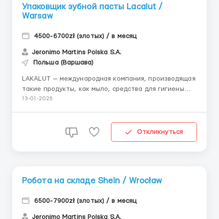
Упаковщик зубной пасты Lacalut /
Warsaw
4500-6700zł (злотых) / в месяц
Jeronimo Martins Polska S.A.
Польша (Варшава)
LAKALUT — международная компания, производящая
такие продукты, как мыло, средства для гигиены
полости рта, зубные пасты и зубные щётки. 📩 По
13-01-2026
всем вопросам писать ТОЛЬКО в Telegram:
@vasily_workEU 📄 Помогаем с оформлением визы 📈
Кратко о главном Заработная плата: 25–30,50 ...
Откликнуться
Робота на складе Shein / Wrocław
6500-7900zł (злотых) / в месяц
Jeronimo Martins Polska S.A.