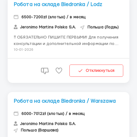
Робота на складе Biedronka / Lodz
6500-7200zł (злотых) / в месяц
Jeronimo Martins Polska S.A.
Польша (Лодзь)
‼️ ОБЯЗАТЕЛЬНО ПИШИТЕ ПЕРВЫМИ! Для получения
консультации и дополнительной информации по
данной вакансии обращайтесь к вашему
10-01-2026
персональному менеджеру 👇 Имя менеджера:
Василий Мамчур 📩 Telegram: @vasily_workEU 🔥
РАБОТА НА ПРОДУКТОВОМ СКЛАДЕ BIEDRONKA🔥
Откликнуться
Компания: Крупная сеть складов ...
Робота на складе Biedronka / Warszawa
6000-7012zł (злотых) / в месяц
Jeronimo Martins Polska S.A.
Польша (Варшава)