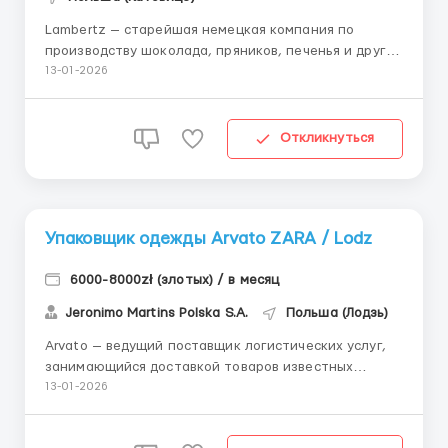
Lambertz — старейшая немецкая компания по
производству шоколада, пряников, печенья и других
кондитерских изделий высочайшего качества. 📩 По
13-01-2026
всем вопросам писать ТОЛЬКО в Telegram:
@vasily_workEU 📄 Помогаем с оформлением визы 📈
Кратко о главном Заработная плата: 25–30,5 зл...
Откликнуться
Упаковщик одежды Arvato ZARA / Lodz
6000-8000zł (злотых) / в месяц
Jeronimo Martins Polska S.A.
Польша (Лодзь)
Arvato — ведущий поставщик логистических услуг,
занимающийся доставкой товаров известных
брендов. 📩 По всем вопросам писать ТОЛЬКО в
13-01-2026
Telegram: @vasily_workEU 📄 Помогаем с
оформлением визы 📈 Кратко о главном Заработная