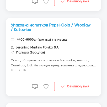
плата: 25–30,50 зл/час нетто; 6000–8000 ...
Откликнуться
Упаковка напитков Pepsi-Cola / Wrocław
/ Katowice
4400-9000zł (злотых) / в месяц
Jeronimo Martins Polska S.A.
Польша (Вроцлав)
Склад обслуживает магазины Biedronka, Auchan,
Carrefour, Lidl. На складе представлена следующая
продукция: напитки Pepsi-Cola, Coca-Cola, Fanta,
13-01-2026
Sprite, чай, кофе, кондитерские изделия,
макаронные изделия и др. 📩 По всем вопросам
писать ТОЛЬКО в Telegram: @vasily_workEU 📄
Откликнуться
Помогаем с оформлением...