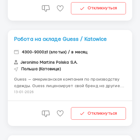
Cropp, Mohito и Sinsay. Лёгкая работа на тёплом
складе одежды, не требует опыта и специальных
Откликнуться
знаний. 📩 По...
Робота на складе Guess / Katowice
4300-9000zł (злотых) / в месяц
Jeronimo Martins Polska S.A.
Польша (Катовице)
Guess — американская компания по производству
одежды. Guess лицензирует свой бренд на другие
модные аксессуары, такие как часы, ювелирные
13-01-2026
изделия, парфюмерия, сумки и обувь. 📩 По всем
вопросам писать ТОЛЬКО в Telegram:
@vasily_workEU 📈 Кратко о главном Заработная
Откликнуться
плата: 24,60&nd...