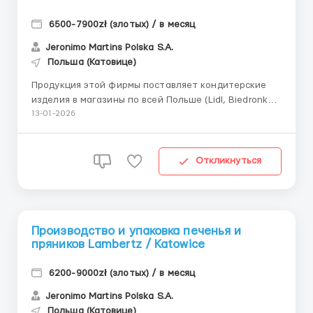
6500-7900zł (злотых) / в месяц
Jeronimo Martins Polska S.A.
Польша (Катовице)
Продукция этой фирмы поставляет кондитерские
изделия в магазины по всей Польше (Lidl, Biedronka,
Kaufland, Tesco, Auchan). 📩 По всем вопросам
13-01-2026
писать ТОЛЬКО в Telegram: @vasily_workEU 📄
Помогаем с оформлением визы 📈 Кратко о главном
Заработная плата: 25–30,50 зл/час нетто ...
Откликнуться
Производство и упаковка печенья и
пряников Lambertz / Katowice
6200-9000zł (злотых) / в месяц
Jeronimo Martins Polska S.A.
Польша (Катовице)