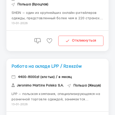
Польша (Вроцлав)
SHEIN — один из крупнейших онлайн-ритейлеров
одежды, представленный более чем в 220 странах и
регионах мира. Компания специализируется на
13-01-2026
продаже женской, мужской и детской одежды, обуви,
аксессуаров и товаров для дома, успешно работая
на рынках Европы, Америки, Австралии и Ближнего
Откликнуться
Востока. ...
Робота на складе LPP / Rzeszów
4400-8000zł (злотых) / в месяц
Jeronimo Martins Polska S.A.
Польша (Жешув)
LPP — польская компания, специализирующаяся на
розничной торговле одеждой, занимается
дизайном, производством и дистрибуцией одежды. В
13-01-2026
портфеле компании пять брендов: Reserved, House,