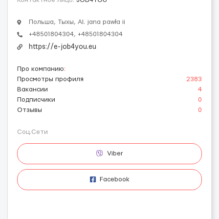
Польша, Тыхы, Al. jana pawła ii
+48501804304, +48501804304
https://e-job4you.eu
Про компанию
:
Просмотры профиля
2383
Вакансии
4
Подписчики
0
Отзывы
0
Соц.Сети
Viber
Facebook