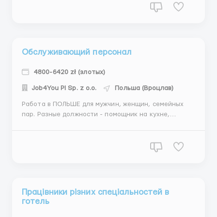
контроль качества изделий, упаковка в контейнеры.
Требования: без опыта, готовность работать в
сменной системе Место работы: гор...
Обслуживающий персонал
4800-6420 zł (злотых)
Job4You Pl Sp. z o.o.
Польша (Вроцлав)
Работа в ПОЛЬШЕ для мужчин, женщин, семейных
пар. Разные должности - помощник на кухне,
оператор, кассир, продавец, уборщик территории,
помощник, механика, электрик. Зп 4150-5600зл/мес.
Жилье предоставляется. Вакансии и приглашения
БЕСПЛАТНЫ! Пишите +48501804304 Viber ...
Працівники різних спеціальностей в
готель