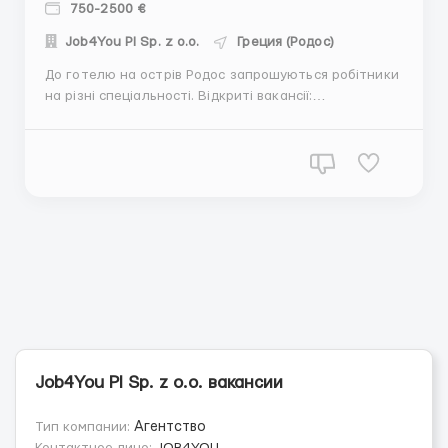
750-2500 €
Job4You Pl Sp. z o.o.
Греция (Родос)
До готелю на острів Родос запрошуються робітники
на різні спеціальності. Відкриті вакансії:
адміністратор на ресепшен покоївка аніматор
фітнес-тренер хореограф танцер бармен офіціант
Вимоги: знання англійської мови додатковим плючем
буде досвід роботи дотриманн...
Job4You Pl Sp. z o.o. вакансии
Тип компании:
Агентство
Контактное лицо:
JOB4YOU