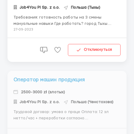
Job4You Pl Sp. z o.o.
Польша (Тыхы)
Требования: готовность работы на 3 смены
мануальные навыки Где работать? город Тыхы
Условия работы: трудовой договор (умова о праце)
27-09-2023
работа при производственных машинах, не сложная
обучение на рабочем месте подготавливаем полный
комплект документов (разрешения на ...
Откликнуться
Оператор машин продукция
2500-3000 zł (злотых)
Job4You Pl Sp. z o.o.
Польша (Ченстохова)
Трудовой договор: умова о праце Оплата: 12 зл
нетто/час + переработки согласно
законодательства Обязанности: Надзор и
обслуживание машин во время производства,