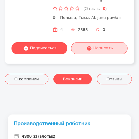
(Отзывы:
0
)
Польша, Тыхы, Al. jana pawła ii
4
2383
0
Подписаться
Написать
О компании
Вакансии
Отзывы
Производственный работник
4300 zł (злотых)